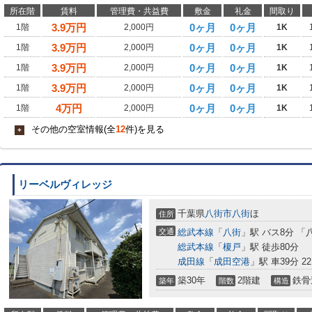
所在階
賃料
管理費・共益費
敷金
礼金
間取り
3.9
万円
0ヶ月
0ヶ月
1階
2,000円
1K
3.9
万円
0ヶ月
0ヶ月
1階
2,000円
1K
3.9
万円
0ヶ月
0ヶ月
1階
2,000円
1K
3.9
万円
0ヶ月
0ヶ月
1階
2,000円
1K
4
万円
0ヶ月
0ヶ月
1階
2,000円
1K
その他の空室情報(全
12
件)を見る
+
リーベルヴィレッジ
千葉県
八街市
八街
ほ
住所
交通
総武本線
「
八街
」駅 バス8分 「
総武本線
「
榎戸
」駅 徒歩80分
成田線
「
成田空港
」駅 車39分 22
築30年
2階建
鉄骨
築年
階数
構造