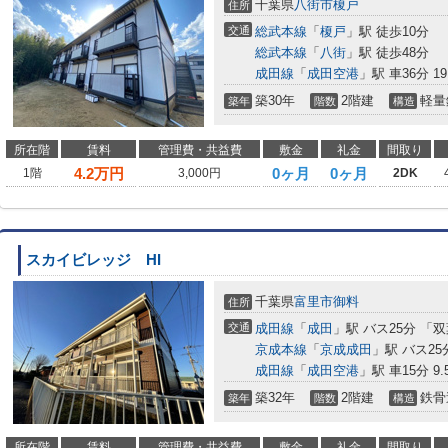
千葉県
八街市
榎戸
住所
交通
総武本線
「
榎戸
」駅 徒歩10分
総武本線
「
八街
」駅 徒歩48分
成田線
「
成田空港
」駅 車36分 19
築30年
2階建
軽量
築年
階数
構造
所在階
賃料
管理費・共益費
敷金
礼金
間取り
4.2
万円
0ヶ月
0ヶ月
1階
3,000円
2DK
スカイビレッジ HI
千葉県
富里市
御料
住所
交通
成田線
「
成田
」駅 バス25分 「
京成本線
「
京成成田
」駅 バス25
成田線
「
成田空港
」駅 車15分 9.
築32年
2階建
鉄骨
築年
階数
構造
所在階
賃料
管理費・共益費
敷金
礼金
間取り