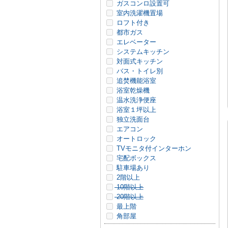
ガスコンロ設置可
室内洗濯機置場
ロフト付き
都市ガス
エレベーター
システムキッチン
対面式キッチン
バス・トイレ別
追焚機能浴室
浴室乾燥機
温水洗浄便座
浴室１坪以上
独立洗面台
エアコン
オートロック
TVモニタ付インターホン
宅配ボックス
駐車場あり
2階以上
10階以上
20階以上
最上階
角部屋