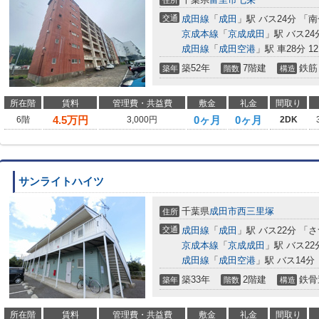
住所
交通
成田線
「
成田
」駅 バス24分 「
京成本線
「
京成成田
」駅 バス2
成田線
「
成田空港
」駅 車28分 12
築52年
7階建
鉄筋
築年
階数
構造
所在階
賃料
管理費・共益費
敷金
礼金
間取り
4.5
万円
0ヶ月
0ヶ月
6階
3,000円
2DK
サンライトハイツ
千葉県
成田市
西三里塚
住所
交通
成田線
「
成田
」駅 バス22分 「
京成本線
「
京成成田
」駅 バス2
成田線
「
成田空港
」駅 バス14分
築33年
2階建
鉄骨
築年
階数
構造
所在階
賃料
管理費・共益費
敷金
礼金
間取り