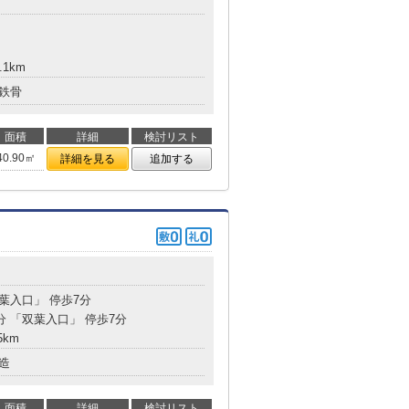
.1km
鉄骨
面積
詳細
検討リスト
40.90㎡
詳細を見る
追加する
双葉入口」 停歩7分
分 「双葉入口」 停歩7分
5km
造
面積
詳細
検討リスト