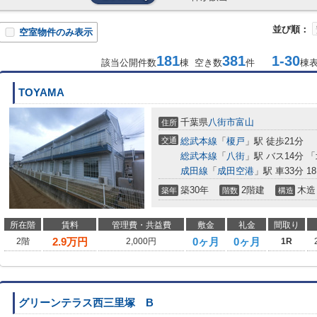
並び順：
空室物件のみ表示
181
381
1-30
該当公開件数
棟 空き数
件
棟
TOYAMA
千葉県
八街市
富山
住所
交通
総武本線
「
榎戸
」駅 徒歩21分
総武本線
「
八街
」駅 バス14分 
成田線
「
成田空港
」駅 車33分 18
築30年
2階建
木造
築年
階数
構造
所在階
賃料
管理費・共益費
敷金
礼金
間取り
2.9
万円
0ヶ月
0ヶ月
2階
2,000円
1R
グリーンテラス西三里塚 B