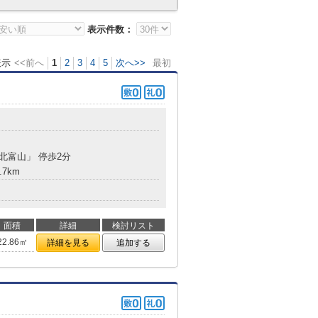
表示件数：
表示
<<前へ
1
2
3
4
5
次へ>>
最初
「北富山」 停歩2分
.7km
面積
詳細
検討リスト
22.86㎡
詳細を見る
追加する