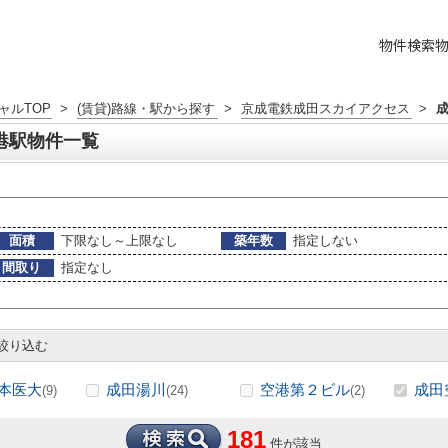
物件検索
ャルTOP
>
(賃貸)路線・駅から探す
>
京成電鉄成田スカイアクセス
>
港駅物件一覧
面積
下限なし～上限なし
築年数
指定しない
間取り
指定なし
絞り込む
本医大
成田湯川
空港第２ビル
成田
(9)
(24)
(2)
181
件が該当