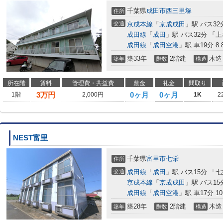
千葉県
成田市
西三里塚
住所
交通
京成本線
「
京成成田
」駅 バス3
成田線
「
成田
」駅 バス32分 「
成田線
「
成田空港
」駅 車19分 8.
築33年
2階建
木造
築年
階数
構造
所在階
賃料
管理費・共益費
敷金
礼金
間取り
3
万円
0ヶ月
0ヶ月
1階
2,000円
1K
2
NEST富里
千葉県
富里市
七栄
住所
交通
成田線
「
成田
」駅 バス15分 「
京成本線
「
京成成田
」駅 バス15
成田線
「
成田空港
」駅 車17分 10
築28年
2階建
木造
築年
階数
構造