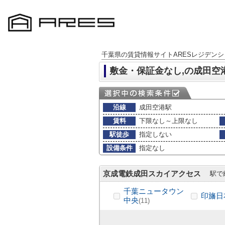
千葉県の賃貸情報サイトARESレジデンシ
敷金・保証金なし,の成田空
沿線
成田空港駅
賃料
下限なし～上限なし
駅徒歩
指定しない
設備条件
指定なし
京成電鉄成田スカイアクセス
駅で
千葉ニュータウン
印旛日
中央
(11)