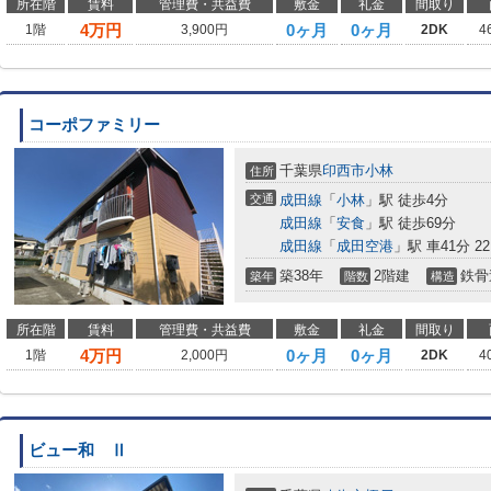
所在階
賃料
管理費・共益費
敷金
礼金
間取り
4
万円
0ヶ月
0ヶ月
1階
3,900円
2DK
4
コーポファミリー
千葉県
印西市
小林
住所
交通
成田線
「
小林
」駅 徒歩4分
成田線
「
安食
」駅 徒歩69分
成田線
「
成田空港
」駅 車41分 22
築38年
2階建
鉄骨
築年
階数
構造
所在階
賃料
管理費・共益費
敷金
礼金
間取り
4
万円
0ヶ月
0ヶ月
1階
2,000円
2DK
4
ビュー和 Ⅱ