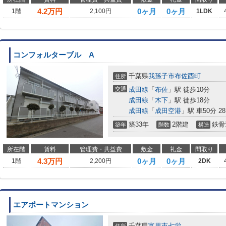
4.2
万円
0ヶ月
0ヶ月
1階
2,100円
1LDK
コンフォルターブル A
千葉県
我孫子市
布佐酉町
住所
交通
成田線
「
布佐
」駅 徒歩10分
成田線
「
木下
」駅 徒歩18分
成田線
「
成田空港
」駅 車50分 28
築33年
2階建
鉄骨
築年
階数
構造
所在階
賃料
管理費・共益費
敷金
礼金
間取り
4.3
万円
0ヶ月
0ヶ月
1階
2,200円
2DK
エアポートマンション
千葉県
富里市
七栄