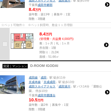
成田スカイアクセス
「
成田湯川
」駅 徒歩25分
千葉県
成田市
郷部
8.4
万円
築年数：築13年 ｜募集中：
1室
階数：3階建
☆ペット可物件☆ ※ペット飼育時、敷金１ヶ月増額
8.4
万
円
(管理費・共益費 4,000円)
敷：1ヶ月｜礼：1ヶ月
所在階：1階
間取り：2LDK
面積：51.66㎡
D-ROOM IGODAI
賃貸｜マンション
成田線
「
成田
」駅 徒歩11分
京成本線
「
京成成田
」駅 徒歩13分
成田スカイアクセス
「
成田湯川
」駅 バス14分 「運動公
園」 停歩10分
千葉県
成田市
囲護台
10.5
万円
築年数：築2年 ｜募集中：
1室
階数：3階建