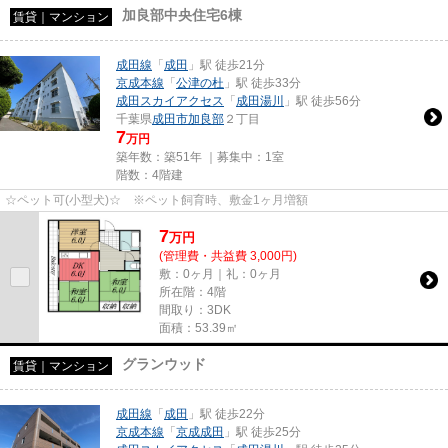
加良部中央住宅6棟
賃貸｜マンション
成田線
「
成田
」駅 徒歩21分
京成本線
「
公津の杜
」駅 徒歩33分
成田スカイアクセス
「
成田湯川
」駅 徒歩56分
千葉県
成田市
加良部
２丁目
7
万円
築年数：築51年 ｜募集中：
1室
階数：4階建
☆ペット可(小型犬)☆ ※ペット飼育時、敷金1ヶ月増額
7
万
円
(管理費・共益費 3,000円)
敷：0ヶ月｜礼：0ヶ月
所在階：4階
間取り：3DK
面積：53.39㎡
グランウッド
賃貸｜マンション
成田線
「
成田
」駅 徒歩22分
京成本線
「
京成成田
」駅 徒歩25分