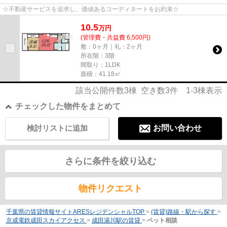
☆不動産サービスを追求し、価値あるコーディネートをお約束☆
10.5
万
円
(管理費・共益費 6,500円)
敷：0ヶ月｜礼：2ヶ月
所在階：3階
間取り：1LDK
面積：41.18㎡
該当公開件数
3
棟 空き数
3
件
1-3
棟表示
チェックした物件をまとめて
検討リストに追加
お問い合わせ
さらに条件を絞り込む
物件リクエスト
千葉県の賃貸情報サイトARESレジデンシャルTOP
>
(賃貸)路線・駅から探す
>
京成電鉄成田スカイアクセス
>
成田湯川駅の賃貸
>
ペット相談