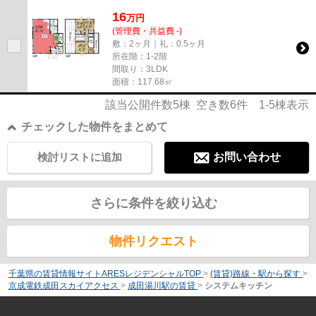
16
万
円
(管理費・共益費 -)
敷：2ヶ月｜礼：0.5ヶ月
所在階：1-2階
間取り：3LDK
面積：117.68㎡
該当公開件数
5
棟 空き数
6
件
1-5
棟表示
チェックした物件をまとめて
検討リストに追加
お問い合わせ
さらに条件を絞り込む
物件リクエスト
千葉県の賃貸情報サイトARESレジデンシャルTOP
>
(賃貸)路線・駅から探す
>
京成電鉄成田スカイアクセス
>
成田湯川駅の賃貸
>
システムキッチン