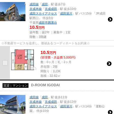
成田線
「
成田
」駅 徒歩7分
京成本線
「
京成成田
」駅 徒歩10分
成田スカイアクセス
「
成田湯川
」駅 バス15分 「JR成田
駅西口」 停歩5分
千葉県
成田市
囲護台
10.5
万円
築年数：築2年 ｜募集中：
1室
階数：3階建
☆不動産サービスを追求し、価値あるコーディネートをお約束☆
10.5
万
円
(管理費・共益費 5,000円)
敷：0ヶ月｜礼：2ヶ月
所在階：2階
間取り：1LDK
面積：32.82㎡
D-ROOM IGODAI
賃貸｜マンション
成田線
「
成田
」駅 徒歩11分
京成本線
「
京成成田
」駅 徒歩13分
成田スカイアクセス
「
成田湯川
」駅 バス14分 「運動公
園」 停歩10分