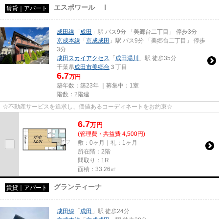
エスポワール Ⅰ
賃貸｜アパート
成田線
「
成田
」駅 バス9分 「美郷台二丁目」 停歩3分
京成本線
「
京成成田
」駅 バス9分 「美郷台二丁目」 停歩
3分
成田スカイアクセス
「
成田湯川
」駅 徒歩35分
千葉県
成田市
美郷台
３丁目
6.7
万円
築年数：築23年 ｜募集中：
1室
階数：2階建
☆不動産サービスを追求し、価値あるコーディネートをお約束☆
6.7
万
円
(管理費・共益費 4,500円)
敷：0ヶ月｜礼：1ヶ月
所在階：2階
間取り：1R
面積：33.26㎡
グランティーナ
賃貸｜アパート
成田線
「
成田
」駅 徒歩24分