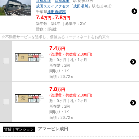
京成本線
「
京成成田
」駅 徒歩28分
成田スカイアクセス
「
成田湯川
」駅 徒歩40分
千葉県
成田市
郷部
7.4
7.8
万円～
万円
築年数：築1年 ｜募集中：
2室
階数：2階建
☆不動産サービスを追求し、価値あるコーディネートをお約束☆
7.4
万
円
(管理費・共益費 2,300円)
敷：0ヶ月｜礼：1ヶ月
所在階：2階
間取り：1K
面積：26.72㎡
7.8
万
円
(管理費・共益費 2,300円)
敷：0ヶ月｜礼：2ヶ月
所在階：2階
間取り：1K
面積：26.72㎡
アマービレ成田
賃貸｜マンション