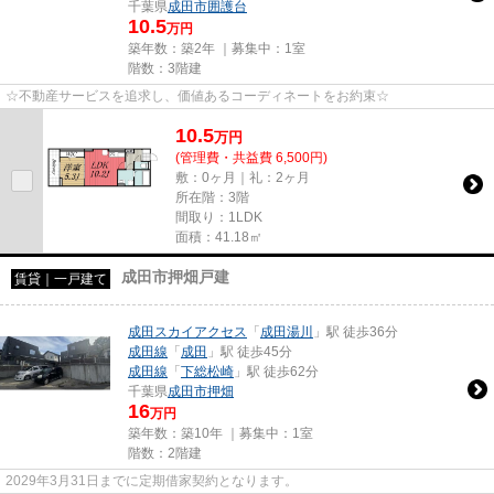
千葉県
成田市
囲護台
10.5
万円
築年数：築2年 ｜募集中：
1室
階数：3階建
☆不動産サービスを追求し、価値あるコーディネートをお約束☆
10.5
万
円
(管理費・共益費 6,500円)
敷：0ヶ月｜礼：2ヶ月
所在階：3階
間取り：1LDK
面積：41.18㎡
成田市押畑戸建
賃貸｜一戸建て
成田スカイアクセス
「
成田湯川
」駅 徒歩36分
成田線
「
成田
」駅 徒歩45分
成田線
「
下総松崎
」駅 徒歩62分
千葉県
成田市
押畑
16
万円
築年数：築10年 ｜募集中：
1室
階数：2階建
2029年3月31日までに定期借家契約となります。