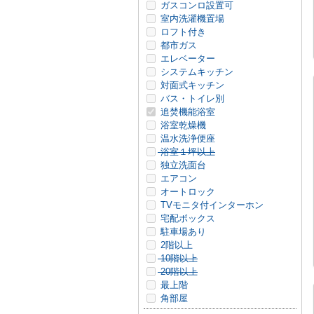
ガスコンロ設置可
室内洗濯機置場
ロフト付き
都市ガス
エレベーター
システムキッチン
対面式キッチン
バス・トイレ別
追焚機能浴室
浴室乾燥機
温水洗浄便座
浴室１坪以上
独立洗面台
エアコン
オートロック
TVモニタ付インターホン
宅配ボックス
駐車場あり
2階以上
10階以上
20階以上
最上階
角部屋