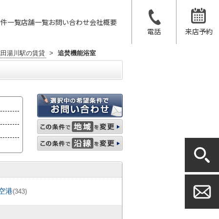
物件一覧
店舗一覧
お問い合わせ
会社概要
電話
来店予約
成田湯川駅の賃貸
>
追焚機能浴室
空港
(343)