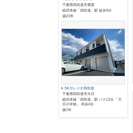
千葉県四街道市鹿渡
総武本線「四街道」駅 徒歩9分
築23年
SKガレジオ四街道
千葉県四街道市大日
総武本線「四街道」駅 バス13分 「大
日小学校」 停歩4分
築1年