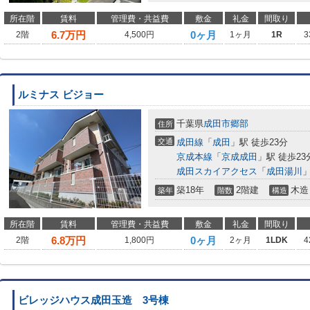
所在階
賃料
管理費・共益費
敷金
礼金
間取り
6.7
万円
0ヶ月
2階
4,500円
1ヶ月
1R
3
ルミナス ビジョー
千葉県
成田市
郷部
住所
交通
成田線
「
成田
」駅 徒歩23分
京成本線
「
京成成田
」駅 徒歩23
成田スカイアクセス
「
成田湯川
」
築18年
2階建
木造
築年
階数
構造
所在階
賃料
管理費・共益費
敷金
礼金
間取り
6.8
万円
0ヶ月
2階
1,800円
2ヶ月
1LDK
4
ビレッジハウス成田玉造 3号棟