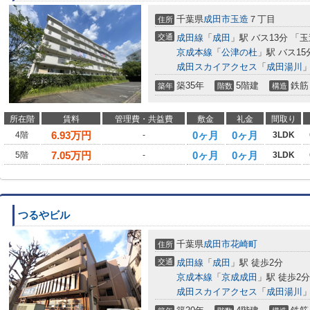
千葉県
成田市
玉造
７丁目
住所
交通
成田線
「
成田
」駅 バス13分 「
京成本線
「
公津の杜
」駅 バス15
成田スカイアクセス
「
成田湯川
築35年
5階建
鉄筋
築年
階数
構造
所在階
賃料
管理費・共益費
敷金
礼金
間取り
6.93
万円
0ヶ月
0ヶ月
4階
-
3LDK
7.05
万円
0ヶ月
0ヶ月
5階
-
3LDK
つるやビル
千葉県
成田市
花崎町
住所
交通
成田線
「
成田
」駅 徒歩2分
京成本線
「
京成成田
」駅 徒歩2分
成田スカイアクセス
「
成田湯川
」