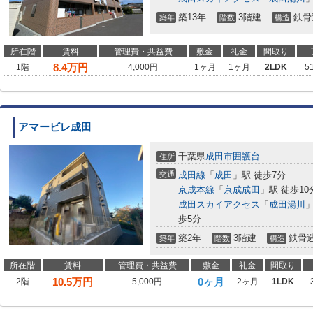
築13年
3階建
鉄骨
築年
階数
構造
所在階
賃料
管理費・共益費
敷金
礼金
間取り
8.4
万円
1階
4,000円
1ヶ月
1ヶ月
2LDK
5
アマービレ成田
千葉県
成田市
囲護台
住所
交通
成田線
「
成田
」駅 徒歩7分
京成本線
「
京成成田
」駅 徒歩10
成田スカイアクセス
「
成田湯川
」
歩5分
築2年
3階建
鉄骨
築年
階数
構造
所在階
賃料
管理費・共益費
敷金
礼金
間取り
10.5
万円
0ヶ月
2階
5,000円
2ヶ月
1LDK