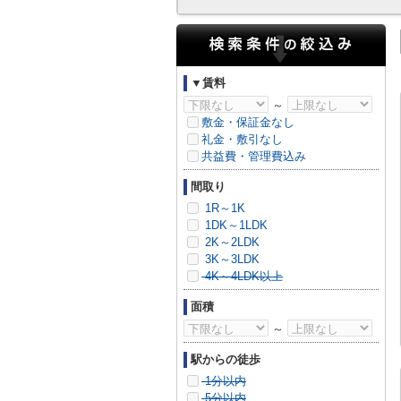
▼賃料
～
敷金・保証金なし
礼金・敷引なし
共益費・管理費込み
間取り
1R～1K
1DK～1LDK
2K～2LDK
3K～3LDK
4K～4LDK以上
面積
～
駅からの徒歩
1分以内
5分以内