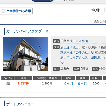
並び順：
空室物件のみ表示
該当公開
ガーデンハイツタケダ Ｄ
千葉県
成田市
江弁須
住所
交通
成田線
「
成田
」駅 バス6分 「橋
京成本線
「
公津の杜
」駅 徒歩20
成田スカイアクセス
「
成田湯川
5分
築30年
2階建
鉄骨
築年
階数
構造
所在階
賃料
管理費・共益費
敷金
礼金
間取り
5.4
万円
0ヶ月
0ヶ月
1階
2,800円
2DK
ポートアベニュー