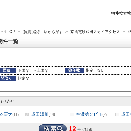
物件検索
ャルTOP
>
(賃貸)路線・駅から探す
>
京成電鉄成田スカイアクセス
>
物件一覧
面積
下限なし～上限なし
築年数
指定しない
間取り
指定なし
絞り込む
本医大
成田湯川
空港第２ビル
成田
(11)
(14)
(2)
12
件が該当