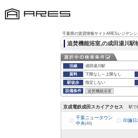
千葉県の賃貸情報サイトARESレジデンシ
追焚機能浴室,の成田湯川駅
沿線
成田湯川駅
賃料
下限なし～上限なし
駅徒歩
指定しない
設備条件
追焚機能浴室
京成電鉄成田スカイアクセス
駅で
千葉ニュータウン
印旛日
中央
(48)