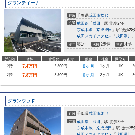
グランティーナ
千葉県
成田市
郷部
住所
交通
成田線
「
成田
」駅 徒歩24分
京成本線
「
京成成田
」駅 徒歩28
成田スカイアクセス
「
成田湯川
」
築1年
2階建
木造
築年
階数
構造
所在階
賃料
管理費・共益費
敷金
礼金
間取り
7.4
万円
0ヶ月
2階
2,300円
1ヶ月
1K
2
7.8
万円
0ヶ月
2階
2,300円
2ヶ月
1K
2
グランウッド
千葉県
成田市
郷部
住所
交通
成田線
「
成田
」駅 徒歩22分
京成本線
「
京成成田
」駅 徒歩25
成田スカイアクセス
「
成田湯川
」