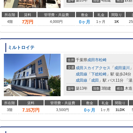
築20年
4階建
鉄筋
築年
階数
構造
所在階
賃料
管理費・共益費
敷金
礼金
間取り
7
万円
0ヶ月
4階
4,000円
1ヶ月
1K
2
ミルトロイテ
千葉県
成田市
松崎
住所
交通
成田スカイアクセス
「
成田湯川
」
成田線
「
下総松崎
」駅 徒歩24分
成田線
「
成田
」駅 バス11分 「
築13年
3階建
木造
築年
階数
構造
所在階
賃料
管理費・共益費
敷金
礼金
間取り
7.15
万円
0ヶ月
3階
3,500円
1ヶ月
1LDK