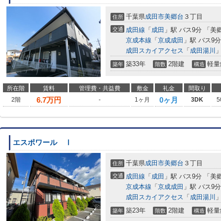
千葉県
成田市
美郷台
３丁目
住所
交通
成田線
「
成田
」駅 バス9分 「美
京成本線
「
京成成田
」駅 バス9
成田スカイアクセス
「
成田湯川
」
築33年
2階建
軽量
築年
階数
構造
所在階
賃料
管理費・共益費
敷金
礼金
間取り
6.7
万円
0ヶ月
2階
-
1ヶ月
3DK
5
エスポワール Ⅰ
千葉県
成田市
美郷台
３丁目
住所
交通
成田線
「
成田
」駅 バス9分 「美
京成本線
「
京成成田
」駅 バス9
成田スカイアクセス
「
成田湯川
」
築23年
2階建
軽量
築年
階数
構造