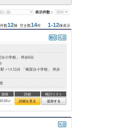
表示件数：
12
14
1-12
件数
棟 空き数
件
棟表示
賀台小学校」 停歩6分
分
」駅 バス11分 「橋賀台小学校」 停歩
造
面積
詳細
検討リスト
40.04㎡
詳細を見る
追加する