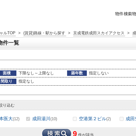
物件検索
ャルTOP
>
(賃貸)路線・駅から探す
>
京成電鉄成田スカイアクセス
>
物件一覧
面積
下限なし～上限なし
築年数
指定しない
間取り
指定なし
絞り込む
本医大
成田湯川
空港第２ビル
成田
(12)
(10)
(2)
9
件が該当