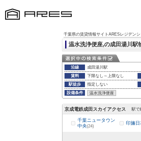
千葉県の賃貸情報サイトARESレジデンシ
温水洗浄便座,の成田湯川駅
沿線
成田湯川駅
賃料
下限なし～上限なし
駅徒歩
指定しない
設備条件
温水洗浄便座
京成電鉄成田スカイアクセス
駅で
千葉ニュータウン
印旛日
中央
(24)