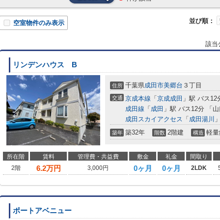
並び順：
空室物件のみ表示
該当
リンデンハウス B
千葉県
成田市
美郷台
３丁目
住所
交通
京成本線
「
京成成田
」駅 バス12
成田線
「
成田
」駅 バス12分 「
成田スカイアクセス
「
成田湯川
」
築32年
2階建
軽量
築年
階数
構造
所在階
賃料
管理費・共益費
敷金
礼金
間取り
6.2
万円
0ヶ月
0ヶ月
2階
3,000円
2LDK
ポートアベニュー