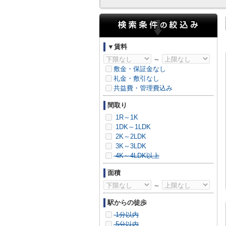
▼賃料
～
敷金・保証金なし
礼金・敷引なし
共益費・管理費込み
間取り
1R～1K
1DK～1LDK
2K～2LDK
3K～3LDK
4K～4LDK以上
面積
～
駅からの徒歩
1分以内
5分以内