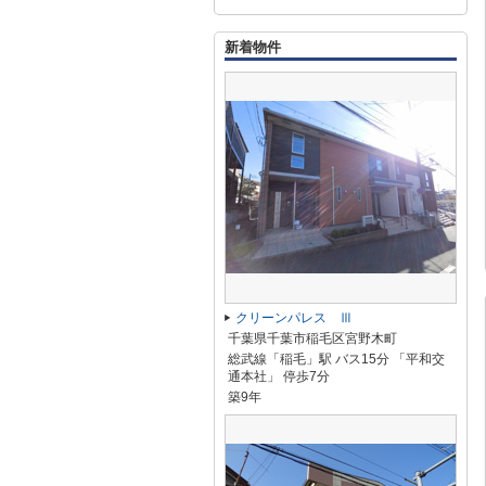
新着物件
クリーンパレス Ⅲ
千葉県千葉市稲毛区宮野木町
総武線「稲毛」駅 バス15分 「平和交
通本社」 停歩7分
築9年