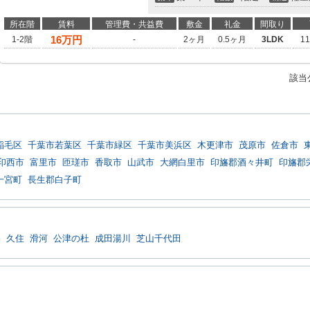
所在階
賃料
管理費・共益費
敷金
礼金
間取り
16
万円
1-2階
-
2ヶ月
0.5ヶ月
3LDK
1
該当
稲毛区
千葉市若葉区
千葉市緑区
千葉市美浜区
木更津市
茂原市
佐倉市
印西市
富里市
匝瑳市
香取市
山武市
大網白里市
印旛郡酒々井町
印旛郡
一宮町
長生郡白子町
港
久住
滑河
公津の杜
成田湯川
芝山千代田