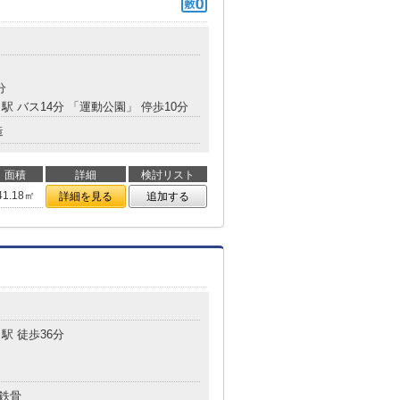
分
駅 バス14分 「運動公園」 停歩10分
造
面積
詳細
検討リスト
41.18㎡
詳細を見る
追加する
駅 徒歩36分
鉄骨