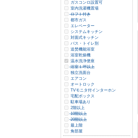
ガスコンロ設置可
室内洗濯機置場
ロフト付き
都市ガス
エレベーター
システムキッチン
対面式キッチン
バス・トイレ別
追焚機能浴室
浴室乾燥機
温水洗浄便座
浴室１坪以上
独立洗面台
エアコン
オートロック
TVモニタ付インターホン
宅配ボックス
駐車場あり
2階以上
10階以上
20階以上
最上階
角部屋