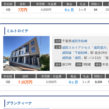
所在階
賃料
管理費・共益費
敷金
礼金
間取り
7
万円
0ヶ月
4階
4,000円
1ヶ月
1K
2
ミルトロイテ
千葉県
成田市
松崎
住所
交通
成田スカイアクセス
「
成田湯川
」
成田線
「
下総松崎
」駅 徒歩24分
成田線
「
成田
」駅 バス11分 「
築13年
3階建
木造
築年
階数
構造
所在階
賃料
管理費・共益費
敷金
礼金
間取り
7.15
万円
0ヶ月
3階
3,500円
1ヶ月
1LDK
グランティーナ