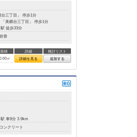
郷台三丁目」 停歩1分
分 「美郷台三丁目」 停歩1分
駅 徒歩33分
鉄骨
面積
詳細
検討リスト
0.00㎡
詳細を見る
追加する
駅 車9分 3.9km
コンクリート