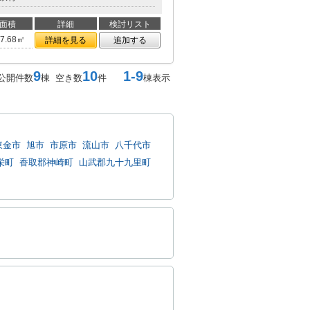
面積
詳細
検討リスト
17.68㎡
詳細を見る
追加する
9
10
1-9
公開件数
棟 空き数
件
棟表示
東金市
旭市
市原市
流山市
八千代市
栄町
香取郡神崎町
山武郡九十九里町