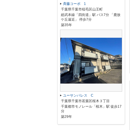
斉藤コーポ 1
千葉県千葉市稲毛区山王町
総武本線「四街道」駅 バス7分 「鹿放
ケ丘遠近」 停歩7分
築35年
ユーサンパレス C
千葉県千葉市若葉区桜木３丁目
千葉都市モノレール「桜木」駅 徒歩17
分
築29年