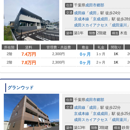
千葉県
成田市
郷部
住所
交通
成田線
「
成田
」駅 徒歩24分
京成本線
「
京成成田
」駅 徒歩28
成田スカイアクセス
「
成田湯川
」
築1年
2階建
木造
築年
階数
構造
所在階
賃料
管理費・共益費
敷金
礼金
間取り
7.4
万円
0ヶ月
2階
2,300円
1ヶ月
1K
2
7.8
万円
0ヶ月
2階
2,300円
2ヶ月
1K
2
グランウッド
千葉県
成田市
郷部
住所
交通
成田線
「
成田
」駅 徒歩22分
京成本線
「
京成成田
」駅 徒歩25
成田スカイアクセス
「
成田湯川
」
築13年
3階建
鉄骨
築年
階数
構造