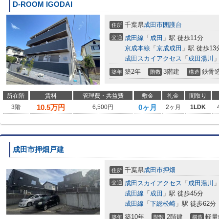
D-ROOM IGODAI
千葉県
成田市
囲護台
住所
交通
成田線
「
成田
」駅 徒歩11分
京成本線
「
京成成田
」駅 徒歩13
成田スカイアクセス
「
成田湯川
」
築2年
3階建
鉄骨
築年
階数
構造
所在階
賃料
管理費・共益費
敷金
礼金
間取り
10.5
万円
0ヶ月
3階
6,500円
2ヶ月
1LDK
成田市押畑戸建
千葉県
成田市
押畑
住所
交通
成田スカイアクセス
「
成田湯川
」
成田線
「
成田
」駅 徒歩45分
成田線
「
下総松崎
」駅 徒歩62分
築10年
2階建
軽量
築年
階数
構造