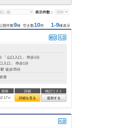
表示件数：
9
10
1-9
公開件数
棟 空き数
件
棟表示
分 「山口入口」 停歩1分
山口入口」 停歩1分
駅 徒歩35分
鉄骨
面積
詳細
検討リスト
52.17㎡
詳細を見る
追加する