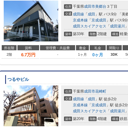
千葉県
成田市
美郷台
３丁目
住所
交通
成田線
「
成田
」駅 バス9分 「美
京成本線
「
京成成田
」駅 バス9
成田スカイアクセス
「
成田湯川
」
築33年
2階建
軽量
築年
階数
構造
所在階
賃料
管理費・共益費
敷金
礼金
間取り
6.7
万円
0ヶ月
2階
-
1ヶ月
3DK
5
つるやビル
千葉県
成田市
花崎町
住所
交通
成田線
「
成田
」駅 徒歩2分
京成本線
「
京成成田
」駅 徒歩2分
成田スカイアクセス
「
成田湯川
」
築20年
4階建
鉄筋
築年
階数
構造