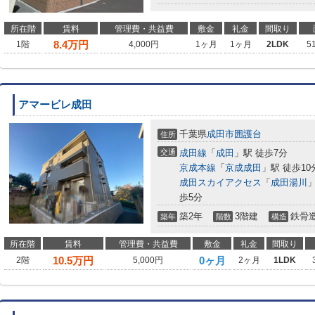
所在階
賃料
管理費・共益費
敷金
礼金
間取り
8.4
万円
1階
4,000円
1ヶ月
1ヶ月
2LDK
5
アマービレ成田
千葉県
成田市
囲護台
住所
交通
成田線
「
成田
」駅 徒歩7分
京成本線
「
京成成田
」駅 徒歩10
成田スカイアクセス
「
成田湯川
」
歩5分
築2年
3階建
鉄骨
築年
階数
構造
所在階
賃料
管理費・共益費
敷金
礼金
間取り
10.5
万円
0ヶ月
2階
5,000円
2ヶ月
1LDK