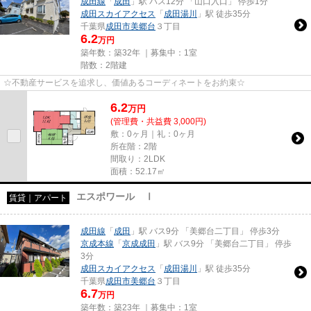
成田線
「
成田
」駅 バス12分 「山口入口」 停歩1分
成田スカイアクセス
「
成田湯川
」駅 徒歩35分
千葉県
成田市
美郷台
３丁目
6.2
万円
築年数：築32年 ｜募集中：
1室
階数：2階建
☆不動産サービスを追求し、価値あるコーディネートをお約束☆
6.2
万
円
(管理費・共益費 3,000円)
敷：0ヶ月｜礼：0ヶ月
所在階：2階
間取り：2LDK
面積：52.17㎡
エスポワール Ⅰ
賃貸｜アパート
成田線
「
成田
」駅 バス9分 「美郷台二丁目」 停歩3分
京成本線
「
京成成田
」駅 バス9分 「美郷台二丁目」 停歩
3分
成田スカイアクセス
「
成田湯川
」駅 徒歩35分
千葉県
成田市
美郷台
３丁目
6.7
万円
築年数：築23年 ｜募集中：
1室