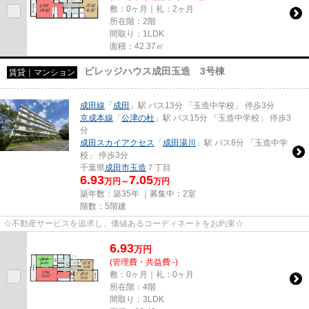
敷：0ヶ月｜礼：2ヶ月
所在階：2階
間取り：1LDK
面積：42.37㎡
ビレッジハウス成田玉造 3号棟
賃貸｜マンション
成田線
「
成田
」駅 バス13分 「玉造中学校」 停歩3分
京成本線
「
公津の杜
」駅 バス15分 「玉造中学校」 停歩3
分
成田スカイアクセス
「
成田湯川
」駅 バス8分 「玉造中学
校」 停歩3分
千葉県
成田市
玉造
７丁目
6.93
7.05
万円～
万円
築年数：築35年 ｜募集中：
2室
階数：5階建
☆不動産サービスを追求し、価値あるコーディネートをお約束☆
6.93
万
円
(管理費・共益費 -)
敷：0ヶ月｜礼：0ヶ月
所在階：4階
間取り：3LDK