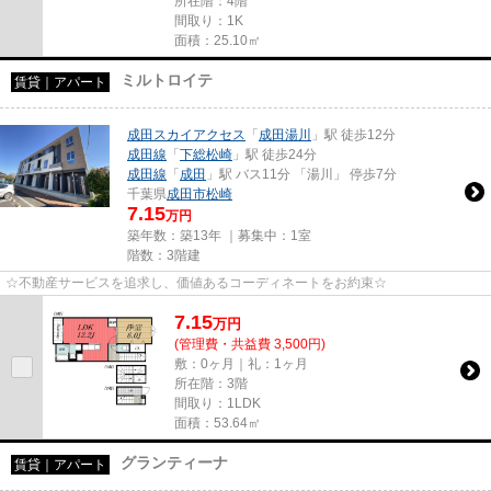
所在階：4階
間取り：1K
面積：25.10㎡
ミルトロイテ
賃貸｜アパート
成田スカイアクセス
「
成田湯川
」駅 徒歩12分
成田線
「
下総松崎
」駅 徒歩24分
成田線
「
成田
」駅 バス11分 「湯川」 停歩7分
千葉県
成田市
松崎
7.15
万円
築年数：築13年 ｜募集中：
1室
階数：3階建
☆不動産サービスを追求し、価値あるコーディネートをお約束☆
7.15
万
円
(管理費・共益費 3,500円)
敷：0ヶ月｜礼：1ヶ月
所在階：3階
間取り：1LDK
面積：53.64㎡
グランティーナ
賃貸｜アパート