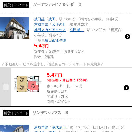
ガーデンハイツタケダ Ｄ
賃貸｜アパート
成田線
「
成田
」駅 バス6分 「橋賀台小学校」 停歩6分
京成本線
「
公津の杜
」駅 徒歩20分
成田スカイアクセス
「
成田湯川
」駅 バス11分 「橋賀台
小学校」 停歩5分
千葉県
成田市
江弁須
5.4
万円
築年数：築30年 ｜募集中：
1室
階数：2階建
☆不動産サービスを追求し、価値あるコーディネートをお約束☆
5.4
万
円
(管理費・共益費 2,800円)
敷：0ヶ月｜礼：0ヶ月
所在階：1階
間取り：2DK
面積：40.04㎡
リンデンハウス B
賃貸｜アパート
京成本線
「
京成成田
」駅 バス12分 「山口入口」 停歩1分