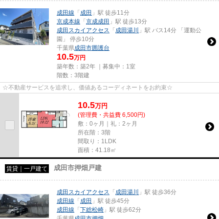
成田線
「
成田
」駅 徒歩11分
京成本線
「
京成成田
」駅 徒歩13分
成田スカイアクセス
「
成田湯川
」駅 バス14分 「運動公
園」 停歩10分
千葉県
成田市
囲護台
10.5
万円
築年数：築2年 ｜募集中：
1室
階数：3階建
☆不動産サービスを追求し、価値あるコーディネートをお約束☆
10.5
万
円
(管理費・共益費 6,500円)
敷：0ヶ月｜礼：2ヶ月
所在階：3階
間取り：1LDK
面積：41.18㎡
成田市押畑戸建
賃貸｜一戸建て
成田スカイアクセス
「
成田湯川
」駅 徒歩36分
成田線
「
成田
」駅 徒歩45分
成田線
「
下総松崎
」駅 徒歩62分
千葉県
成田市
押畑