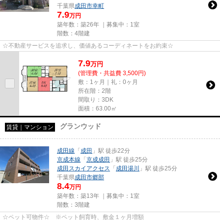
千葉県
成田市
幸町
7.9
万円
築年数：築26年 ｜募集中：
1室
階数：4階建
☆不動産サービスを追求し、価値あるコーディネートをお約束☆
7.9
万
円
(管理費・共益費 3,500円)
敷：1ヶ月｜礼：0ヶ月
所在階：2階
間取り：3DK
面積：63.00㎡
グランウッド
賃貸｜マンション
成田線
「
成田
」駅 徒歩22分
京成本線
「
京成成田
」駅 徒歩25分
成田スカイアクセス
「
成田湯川
」駅 徒歩25分
千葉県
成田市
郷部
8.4
万円
築年数：築13年 ｜募集中：
1室
階数：3階建
☆ペット可物件☆ ※ペット飼育時、敷金１ヶ月増額