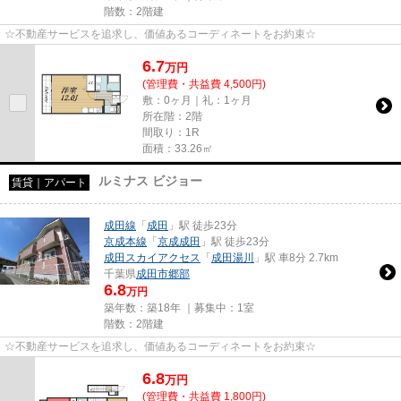
階数：2階建
☆不動産サービスを追求し、価値あるコーディネートをお約束☆
6.7
万
円
(管理費・共益費 4,500円)
敷：0ヶ月｜礼：1ヶ月
所在階：2階
間取り：1R
面積：33.26㎡
ルミナス ビジョー
賃貸｜アパート
成田線
「
成田
」駅 徒歩23分
京成本線
「
京成成田
」駅 徒歩23分
成田スカイアクセス
「
成田湯川
」駅 車8分 2.7km
千葉県
成田市
郷部
6.8
万円
築年数：築18年 ｜募集中：
1室
階数：2階建
☆不動産サービスを追求し、価値あるコーディネートをお約束☆
6.8
万
円
(管理費・共益費 1,800円)