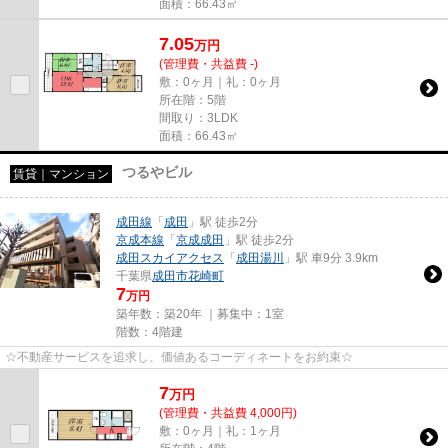
面積：66.43㎡
7.05
万
円
(管理費・共益費 -)
敷：0ヶ月｜礼：0ヶ月
所在階：5階
間取り：3LDK
面積：66.43㎡
つるやビル
賃貸｜マンション
成田線
「
成田
」駅 徒歩2分
京成本線
「
京成成田
」駅 徒歩2分
成田スカイアクセス
「
成田湯川
」駅 車9分 3.9km
千葉県
成田市
花崎町
7
万円
築年数：築20年 ｜募集中：
1室
階数：4階建
☆不動産サービスを追求し、価値あるコーディネートをお約束☆
7
万
円
(管理費・共益費 4,000円)
敷：0ヶ月｜礼：1ヶ月