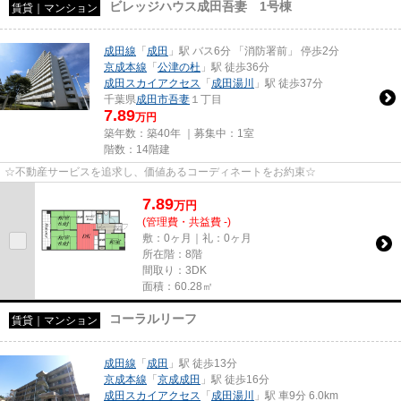
ビレッジハウス成田吾妻 1号棟
賃貸｜マンション
成田線
「
成田
」駅 バス6分 「消防署前」 停歩2分
京成本線
「
公津の杜
」駅 徒歩36分
成田スカイアクセス
「
成田湯川
」駅 徒歩37分
千葉県
成田市
吾妻
１丁目
7.89
万円
築年数：築40年 ｜募集中：
1室
階数：14階建
☆不動産サービスを追求し、価値あるコーディネートをお約束☆
7.89
万
円
(管理費・共益費 -)
敷：0ヶ月｜礼：0ヶ月
所在階：8階
間取り：3DK
面積：60.28㎡
コーラルリーフ
賃貸｜マンション
成田線
「
成田
」駅 徒歩13分
京成本線
「
京成成田
」駅 徒歩16分
成田スカイアクセス
「
成田湯川
」駅 車9分 6.0km