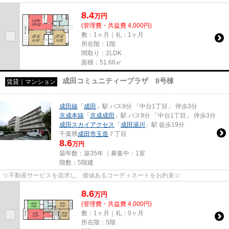
8.4
万
円
(管理費・共益費 4,000円)
敷：1ヶ月｜礼：1ヶ月
所在階：1階
間取り：2LDK
面積：51.66㎡
成田コミュニティープラザ 8号棟
賃貸｜マンション
成田線
「
成田
」駅 バス9分 「中台1丁目」 停歩3分
京成本線
「
京成成田
」駅 バス9分 「中台1丁目」 停歩3分
成田スカイアクセス
「
成田湯川
」駅 徒歩19分
千葉県
成田市
玉造
７丁目
8.6
万円
築年数：築35年 ｜募集中：
1室
階数：5階建
☆不動産サービスを追求し、価値あるコーディネートをお約束☆
8.6
万
円
(管理費・共益費 4,000円)
敷：1ヶ月｜礼：0ヶ月
所在階：5階