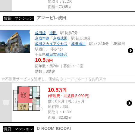
間取り：3LDK
面積：73.65㎡
アマービレ成田
賃貸｜マンション
成田線
「
成田
」駅 徒歩7分
京成本線
「
京成成田
」駅 徒歩10分
成田スカイアクセス
「
成田湯川
」駅 バス15分 「JR成田
駅西口」 停歩5分
千葉県
成田市
囲護台
10.5
万円
築年数：築2年 ｜募集中：
1室
階数：3階建
☆不動産サービスを追求し、価値あるコーディネートをお約束☆
10.5
万
円
(管理費・共益費 5,000円)
敷：0ヶ月｜礼：2ヶ月
所在階：2階
間取り：1LDK
面積：32.82㎡
D-ROOM IGODAI
賃貸｜マンション