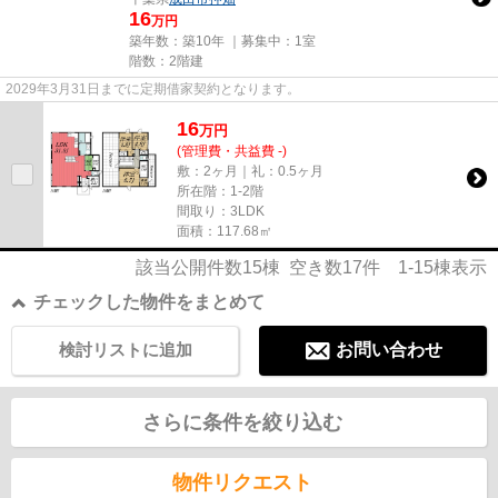
16
万円
築年数：築10年 ｜募集中：
1室
階数：2階建
2029年3月31日までに定期借家契約となります。
16
万
円
(管理費・共益費 -)
敷：2ヶ月｜礼：0.5ヶ月
所在階：1-2階
間取り：3LDK
面積：117.68㎡
該当公開件数
15
棟 空き数
17
件
1-15
棟表示
チェックした物件をまとめて
検討リストに追加
お問い合わせ
さらに条件を絞り込む
物件リクエスト