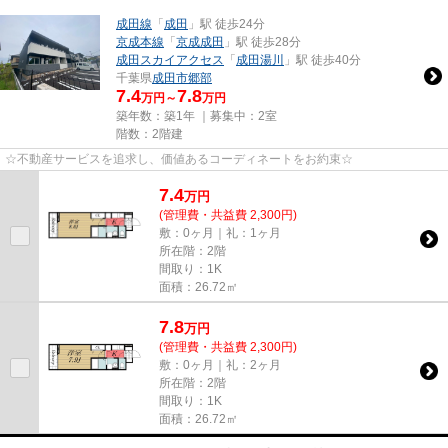
成田線
「
成田
」駅 徒歩24分
京成本線
「
京成成田
」駅 徒歩28分
成田スカイアクセス
「
成田湯川
」駅 徒歩40分
千葉県
成田市
郷部
7.4
7.8
万円～
万円
築年数：築1年 ｜募集中：
2室
階数：2階建
☆不動産サービスを追求し、価値あるコーディネートをお約束☆
7.4
万
円
(管理費・共益費 2,300円)
敷：0ヶ月｜礼：1ヶ月
所在階：2階
間取り：1K
面積：26.72㎡
7.8
万
円
(管理費・共益費 2,300円)
敷：0ヶ月｜礼：2ヶ月
所在階：2階
間取り：1K
面積：26.72㎡