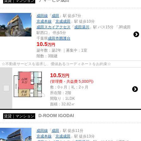
賃貸｜マンション
成田線
「
成田
」駅 徒歩7分
京成本線
「
京成成田
」駅 徒歩10分
成田スカイアクセス
「
成田湯川
」駅 バス15分 「JR成田
駅西口」 停歩5分
千葉県
成田市
囲護台
10.5
万円
築年数：築2年 ｜募集中：
1室
階数：3階建
☆不動産サービスを追求し、価値あるコーディネートをお約束☆
10.5
万
円
(管理費・共益費 5,000円)
敷：0ヶ月｜礼：2ヶ月
所在階：2階
間取り：1LDK
面積：32.82㎡
D-ROOM IGODAI
賃貸｜マンション
成田線
「
成田
」駅 徒歩11分
京成本線
「
京成成田
」駅 徒歩13分