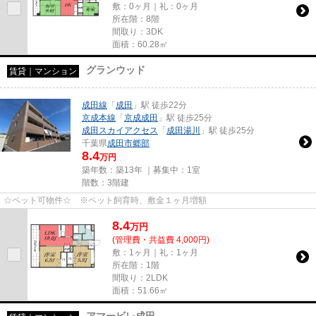
敷：0ヶ月｜礼：0ヶ月
所在階：8階
間取り：3DK
面積：60.28㎡
グランウッド
賃貸｜マンション
成田線
「
成田
」駅 徒歩22分
京成本線
「
京成成田
」駅 徒歩25分
成田スカイアクセス
「
成田湯川
」駅 徒歩25分
千葉県
成田市
郷部
8.4
万円
築年数：築13年 ｜募集中：
1室
階数：3階建
☆ペット可物件☆ ※ペット飼育時、敷金１ヶ月増額
8.4
万
円
(管理費・共益費 4,000円)
敷：1ヶ月｜礼：1ヶ月
所在階：1階
間取り：2LDK
面積：51.66㎡
アマービレ成田