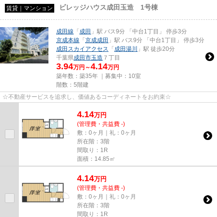
ビレッジハウス成田玉造 1号棟
賃貸｜マンション
成田線
「
成田
」駅 バス9分 「中台1丁目」 停歩3分
京成本線
「
京成成田
」駅 バス9分 「中台1丁目」 停歩3分
成田スカイアクセス
「
成田湯川
」駅 徒歩20分
千葉県
成田市
玉造
７丁目
3.94
4.14
万円～
万円
築年数：築35年 ｜募集中：
10室
階数：5階建
☆不動産サービスを追求し、価値あるコーディネートをお約束☆
4.14
万
円
(管理費・共益費 -)
敷：0ヶ月｜礼：0ヶ月
所在階：3階
間取り：1R
面積：14.85㎡
4.14
万
円
(管理費・共益費 -)
敷：0ヶ月｜礼：0ヶ月
所在階：3階
間取り：1R