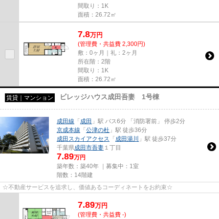
間取り：1K
面積：26.72㎡
7.8
万
円
(管理費・共益費 2,300円)
敷：0ヶ月｜礼：2ヶ月
所在階：2階
間取り：1K
面積：26.72㎡
ビレッジハウス成田吾妻 1号棟
賃貸｜マンション
成田線
「
成田
」駅 バス6分 「消防署前」 停歩2分
京成本線
「
公津の杜
」駅 徒歩36分
成田スカイアクセス
「
成田湯川
」駅 徒歩37分
千葉県
成田市
吾妻
１丁目
7.89
万円
築年数：築40年 ｜募集中：
1室
階数：14階建
☆不動産サービスを追求し、価値あるコーディネートをお約束☆
7.89
万
円
(管理費・共益費 -)