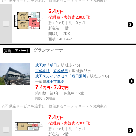
☆不動産サービスを追求し、価値あるコーディネートをお約束☆
5.4
万
円
(管理費・共益費 2,800円)
敷：0ヶ月｜礼：0ヶ月
所在階：1階
間取り：2DK
面積：40.04㎡
グランティーナ
賃貸｜アパート
成田線
「
成田
」駅 徒歩24分
京成本線
「
京成成田
」駅 徒歩28分
成田スカイアクセス
「
成田湯川
」駅 徒歩40分
千葉県
成田市
郷部
7.4
7.8
万円～
万円
築年数：築1年 ｜募集中：
2室
階数：2階建
☆不動産サービスを追求し、価値あるコーディネートをお約束☆
7.4
万
円
(管理費・共益費 2,300円)
敷：0ヶ月｜礼：1ヶ月
所在階：2階