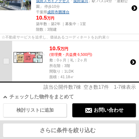
成田スカイアクセス
「
成田湯川
」駅 バス14分 「運動公
園」 停歩10分
千葉県
成田市
囲護台
10.5
万円
築年数：築2年 ｜募集中：
1室
階数：3階建
☆不動産サービスを追求し、価値あるコーディネートをお約束☆
10.5
万
円
(管理費・共益費 6,500円)
敷：0ヶ月｜礼：2ヶ月
所在階：3階
間取り：1LDK
面積：41.18㎡
該当公開件数
7
棟 空き数
17
件
1-7
棟表示
チェックした物件をまとめて
検討リストに追加
お問い合わせ
さらに条件を絞り込む