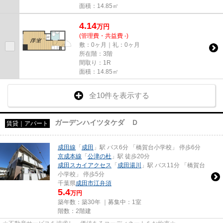
面積：14.85㎡
4.14
万
円
(管理費・共益費 -)
敷：0ヶ月｜礼：0ヶ月
所在階：3階
間取り：1R
面積：14.85㎡
全10件を表示する
ガーデンハイツタケダ Ｄ
賃貸｜アパート
成田線
「
成田
」駅 バス6分 「橋賀台小学校」 停歩6分
京成本線
「
公津の杜
」駅 徒歩20分
成田スカイアクセス
「
成田湯川
」駅 バス11分 「橋賀台
小学校」 停歩5分
千葉県
成田市
江弁須
5.4
万円
築年数：築30年 ｜募集中：
1室
階数：2階建