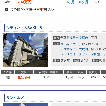
4.14
万円
0ヶ月
0ヶ月
3階
-
1R
その他の空室情報(全
9
件)を見る
+
シティハイムSAKI B
千葉県
成田市
美郷台
３丁目
住所
交通
成田線
「
成田
」駅 バス12分 「
京成本線
「
京成成田
」駅 バス12
成田スカイアクセス
「
成田湯川
」
築34年
2階建
軽量
築年
階数
構造
所在階
賃料
管理費・共益費
敷金
礼金
間取り
6.1
万円
2階
3,500円
1ヶ月
1ヶ月
2DK
5
サンヒルズ