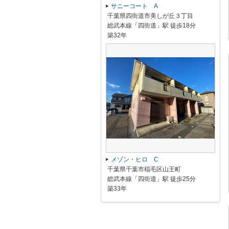
サニーコート A
千葉県四街道市美しが丘３丁目
総武本線「四街道」駅 徒歩18分
築32年
メゾン・ヒロ C
千葉県千葉市稲毛区山王町
総武本線「四街道」駅 徒歩25分
築33年