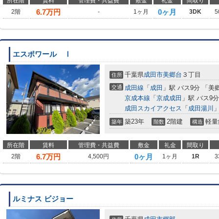
所在階
賃料
管理費・共益費
敷金
礼金
間取り
6.7
万円
0ヶ月
2階
-
1ヶ月
3DK
5
エスポワール Ⅰ
千葉県
成田市
美郷台
３丁目
住所
交通
成田線
「
成田
」駅 バス9分 「美
京成本線
「
京成成田
」駅 バス9
成田スカイアクセス
「
成田湯川
」
築23年
2階建
軽量
築年
階数
構造
所在階
賃料
管理費・共益費
敷金
礼金
間取り
6.7
万円
0ヶ月
2階
4,500円
1ヶ月
1R
3
ルミナス ビジョー