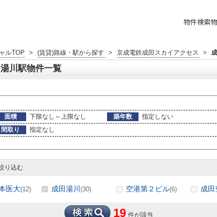
物件検索
ャルTOP
>
(賃貸)路線・駅から探す
>
京成電鉄成田スカイアクセス
>
田湯川駅物件一覧
面積
下限なし～上限なし
築年数
指定しない
間取り
指定なし
絞り込む
本医大
成田湯川
空港第２ビル
成田
(12)
(30)
(6)
19
件が該当