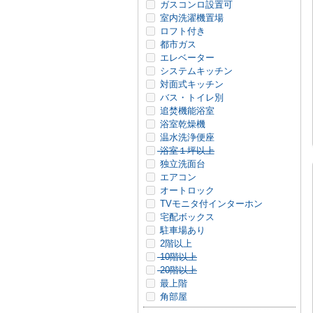
ガスコンロ設置可
室内洗濯機置場
ロフト付き
都市ガス
エレベーター
システムキッチン
対面式キッチン
バス・トイレ別
追焚機能浴室
浴室乾燥機
温水洗浄便座
浴室１坪以上
独立洗面台
エアコン
オートロック
TVモニタ付インターホン
宅配ボックス
駐車場あり
2階以上
10階以上
20階以上
最上階
角部屋