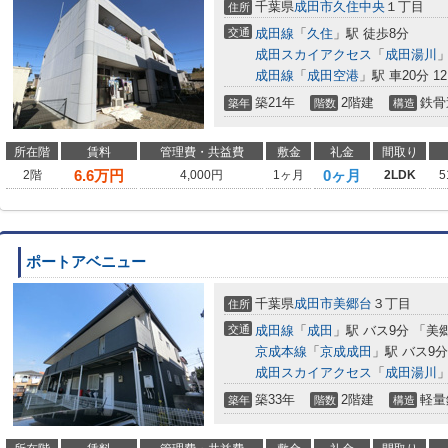
千葉県
成田市
久住中央
１丁目
住所
交通
成田線
「
久住
」駅 徒歩8分
成田スカイアクセス
「
成田湯川
」
成田線
「
成田空港
」駅 車20分 12
築21年
2階建
鉄骨
築年
階数
構造
所在階
賃料
管理費・共益費
敷金
礼金
間取り
6.6
万円
0ヶ月
2階
4,000円
1ヶ月
2LDK
5
ポートアベニュー
千葉県
成田市
美郷台
３丁目
住所
交通
成田線
「
成田
」駅 バス9分 「美
京成本線
「
京成成田
」駅 バス9
成田スカイアクセス
「
成田湯川
」
築33年
2階建
軽量
築年
階数
構造