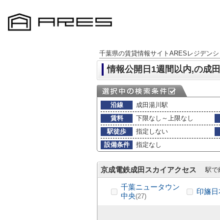
千葉県の賃貸情報サイトARESレジデンシ
情報公開日1週間以内,の成
沿線
成田湯川駅
賃料
下限なし～上限なし
駅徒歩
指定しない
設備条件
指定なし
京成電鉄成田スカイアクセス
駅で
千葉ニュータウン
印旛日
中央
(27)