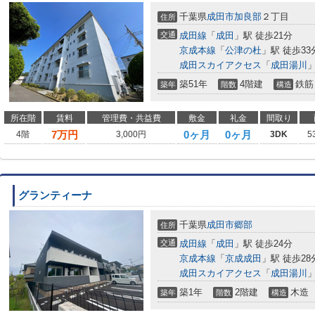
千葉県
成田市
加良部
２丁目
住所
交通
成田線
「
成田
」駅 徒歩21分
京成本線
「
公津の杜
」駅 徒歩33
成田スカイアクセス
「
成田湯川
」
築51年
4階建
鉄筋
築年
階数
構造
所在階
賃料
管理費・共益費
敷金
礼金
間取り
7
万円
0ヶ月
0ヶ月
4階
3,000円
3DK
5
グランティーナ
千葉県
成田市
郷部
住所
交通
成田線
「
成田
」駅 徒歩24分
京成本線
「
京成成田
」駅 徒歩28
成田スカイアクセス
「
成田湯川
」
築1年
2階建
木造
築年
階数
構造