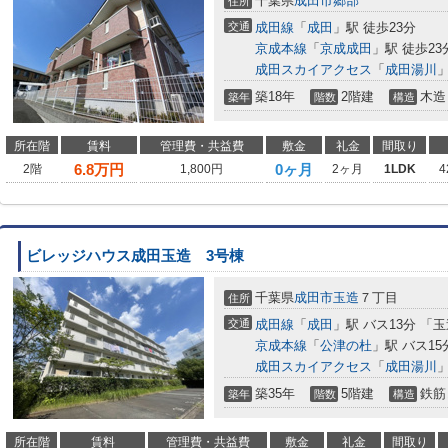
千葉県
成田市
郷部
住所
交通
成田線
「
成田
」駅 徒歩23分
京成本線
「
京成成田
」駅 徒歩23
成田スカイアクセス
「
成田湯川
」
築18年
2階建
木造
築年
階数
構造
所在階
賃料
管理費・共益費
敷金
礼金
間取り
6.8
万円
0ヶ月
2階
1,800円
2ヶ月
1LDK
4
ビレッジハウス成田玉造 3号棟
千葉県
成田市
玉造
７丁目
住所
交通
成田線
「
成田
」駅 バス13分 「
京成本線
「
公津の杜
」駅 バス15
成田スカイアクセス
「
成田湯川
築35年
5階建
鉄筋
築年
階数
構造
所在階
賃料
管理費・共益費
敷金
礼金
間取り