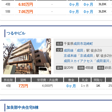
6.93
万円
0ヶ月
0ヶ月
4階
-
3LDK
7.05
万円
0ヶ月
0ヶ月
5階
-
3LDK
つるやビル
千葉県
成田市
花崎町
住所
交通
成田線
「
成田
」駅 徒歩2分
京成本線
「
京成成田
」駅 徒歩2分
成田スカイアクセス
「
成田湯川
」
築20年
4階建
鉄筋
築年
階数
構造
所在階
賃料
管理費・共益費
敷金
礼金
間取り
7
万円
0ヶ月
4階
4,000円
1ヶ月
1K
2
加良部中央住宅6棟