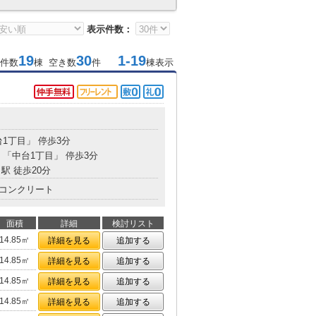
表示件数：
19
30
1-19
件数
棟 空き数
件
棟表示
台1丁目」 停歩3分
 「中台1丁目」 停歩3分
駅 徒歩20分
コンクリート
面積
詳細
検討リスト
14.85㎡
詳細を見る
追加する
14.85㎡
詳細を見る
追加する
14.85㎡
詳細を見る
追加する
14.85㎡
詳細を見る
追加する