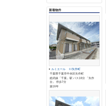
新着物件
ルミエール Ⅱ/矢作町
千葉県千葉市中央区矢作町
総武線「千葉」駅 バス18分 「矢作
台」 停歩7分
築16年