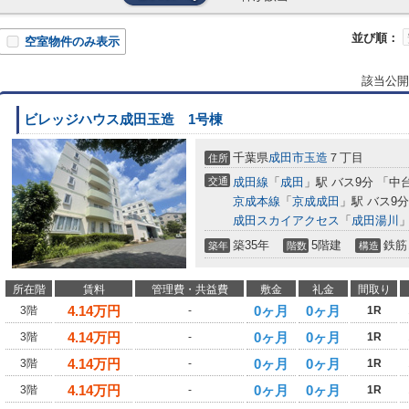
並び順：
空室物件のみ表示
該当公開
ビレッジハウス成田玉造 1号棟
千葉県
成田市
玉造
７丁目
住所
交通
成田線
「
成田
」駅 バス9分 「中
京成本線
「
京成成田
」駅 バス9分
成田スカイアクセス
「
成田湯川
」
築35年
5階建
鉄筋
築年
階数
構造
所在階
賃料
管理費・共益費
敷金
礼金
間取り
4.14
万円
0ヶ月
0ヶ月
3階
-
1R
4.14
万円
0ヶ月
0ヶ月
3階
-
1R
4.14
万円
0ヶ月
0ヶ月
3階
-
1R
4.14
万円
0ヶ月
0ヶ月
3階
-
1R