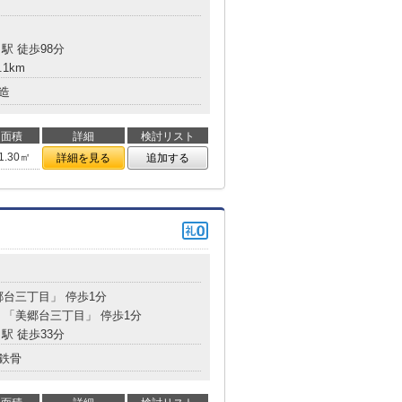
駅 徒歩98分
.1km
造
面積
詳細
検討リスト
1.30㎡
詳細を見る
追加する
郷台三丁目」 停歩1分
分 「美郷台三丁目」 停歩1分
駅 徒歩33分
鉄骨