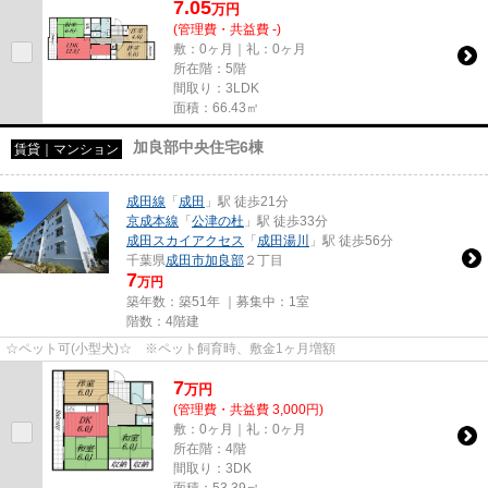
7.05
万
円
(管理費・共益費 -)
敷：0ヶ月｜礼：0ヶ月
所在階：5階
間取り：3LDK
面積：66.43㎡
加良部中央住宅6棟
賃貸｜マンション
成田線
「
成田
」駅 徒歩21分
京成本線
「
公津の杜
」駅 徒歩33分
成田スカイアクセス
「
成田湯川
」駅 徒歩56分
千葉県
成田市
加良部
２丁目
7
万円
築年数：築51年 ｜募集中：
1室
階数：4階建
☆ペット可(小型犬)☆ ※ペット飼育時、敷金1ヶ月増額
7
万
円
(管理費・共益費 3,000円)
敷：0ヶ月｜礼：0ヶ月
所在階：4階
間取り：3DK
面積：53.39㎡