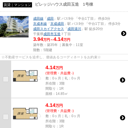
ビレッジハウス成田玉造 1号棟
賃貸｜マンション
成田線
「
成田
」駅 バス9分 「中台1丁目」 停歩3分
京成本線
「
京成成田
」駅 バス9分 「中台1丁目」 停歩3分
成田スカイアクセス
「
成田湯川
」駅 徒歩20分
千葉県
成田市
玉造
７丁目
3.94
4.14
万円～
万円
築年数：築35年 ｜募集中：
11室
階数：5階建
☆不動産サービスを追求し、価値あるコーディネートをお約束☆
4.14
万
円
(管理費・共益費 -)
敷：0ヶ月｜礼：0ヶ月
所在階：3階
間取り：1R
面積：14.85㎡
4.14
万
円
(管理費・共益費 -)
敷：0ヶ月｜礼：0ヶ月
所在階：3階
間取り：1R