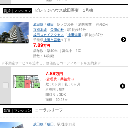
ビレッジハウス成田吾妻 1号棟
賃貸｜マンション
成田線
「
成田
」駅 バス6分 「消防署前」 停歩2分
京成本線
「
公津の杜
」駅 徒歩36分
成田スカイアクセス
「
成田湯川
」駅 徒歩37分
千葉県
成田市
吾妻
１丁目
7.89
万円
築年数：築40年 ｜募集中：
1室
階数：14階建
☆不動産サービスを追求し、価値あるコーディネートをお約束☆
7.89
万
円
(管理費・共益費 -)
敷：0ヶ月｜礼：0ヶ月
所在階：8階
間取り：3DK
面積：60.28㎡
コーラルリーフ
賃貸｜マンション
成田線
「
成田
」駅 徒歩13分