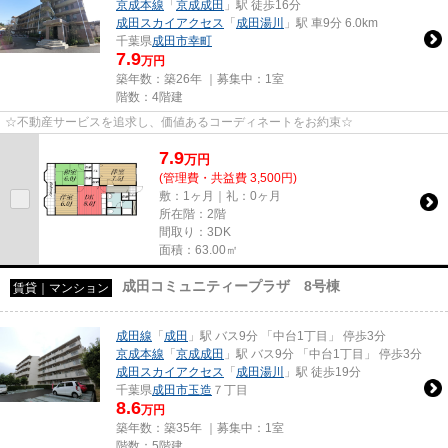
京成本線
「
京成成田
」駅 徒歩16分
成田スカイアクセス
「
成田湯川
」駅 車9分 6.0km
千葉県
成田市
幸町
7.9
万円
築年数：築26年 ｜募集中：
1室
階数：4階建
☆不動産サービスを追求し、価値あるコーディネートをお約束☆
7.9
万
円
(管理費・共益費 3,500円)
敷：1ヶ月｜礼：0ヶ月
所在階：2階
間取り：3DK
面積：63.00㎡
成田コミュニティープラザ 8号棟
賃貸｜マンション
成田線
「
成田
」駅 バス9分 「中台1丁目」 停歩3分
京成本線
「
京成成田
」駅 バス9分 「中台1丁目」 停歩3分
成田スカイアクセス
「
成田湯川
」駅 徒歩19分
千葉県
成田市
玉造
７丁目
8.6
万円
築年数：築35年 ｜募集中：
1室
階数：5階建