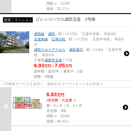
間取り：2LDK
面積：52.17㎡
ビレッジハウス成田玉造 3号棟
賃貸｜マンション
成田線
「
成田
」駅 バス13分 「玉造中学校」 停歩3分
京成本線
「
公津の杜
」駅 バス15分 「玉造中学校」 停歩3
分
成田スカイアクセス
「
成田湯川
」駅 バス8分 「玉造中学
校」 停歩3分
千葉県
成田市
玉造
７丁目
6.93
7.05
万円～
万円
築年数：築35年 ｜募集中：
2室
階数：5階建
☆不動産サービスを追求し、価値あるコーディネートをお約束☆
6.93
万
円
(管理費・共益費 -)
敷：0ヶ月｜礼：0ヶ月
所在階：4階
間取り：3LDK
面積：66.43㎡