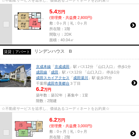
☆不動産サービスを追求し、価値あるコーディネートをお約束☆
5.4
万
円
(管理費・共益費 2,800円)
敷：0ヶ月｜礼：0ヶ月
所在階：1階
間取り：2DK
面積：40.04㎡
リンデンハウス B
賃貸｜アパート
京成本線
「
京成成田
」駅 バス12分 「山口入口」 停歩1分
成田線
「
成田
」駅 バス12分 「山口入口」 停歩1分
成田スカイアクセス
「
成田湯川
」駅 徒歩35分
千葉県
成田市
美郷台
３丁目
6.2
万円
築年数：築32年 ｜募集中：
1室
階数：2階建
☆不動産サービスを追求し、価値あるコーディネートをお約束☆
6.2
万
円
(管理費・共益費 3,000円)
敷：0ヶ月｜礼：0ヶ月
所在階：2階