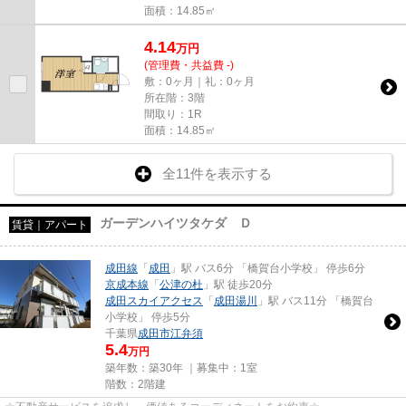
面積：14.85㎡
4.14
万
円
(管理費・共益費 -)
敷：0ヶ月｜礼：0ヶ月
所在階：3階
間取り：1R
面積：14.85㎡
全11件を表示する
ガーデンハイツタケダ Ｄ
賃貸｜アパート
成田線
「
成田
」駅 バス6分 「橋賀台小学校」 停歩6分
京成本線
「
公津の杜
」駅 徒歩20分
成田スカイアクセス
「
成田湯川
」駅 バス11分 「橋賀台
小学校」 停歩5分
千葉県
成田市
江弁須
5.4
万円
築年数：築30年 ｜募集中：
1室
階数：2階建