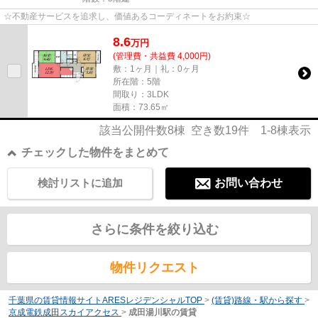
☆不動産サービスを追求し、価値あるコーディネートをお約束☆
8.6
万
円
(管理費・共益費 4,000円)
敷：1ヶ月｜礼：0ヶ月
所在階：5階
間取り：3LDK
面積：73.65㎡
該当公開件数
8
棟 空き数
19
件
1-8
棟表示
チェックした物件をまとめて
検討リストに追加
お問い合わせ
さらに条件を絞り込む
物件リクエスト
千葉県の賃貸情報サイトARESレジデンシャルTOP
>
(賃貸)路線・駅から探す
>
京成電鉄成田スカイアクセス
>
成田湯川駅の賃貸