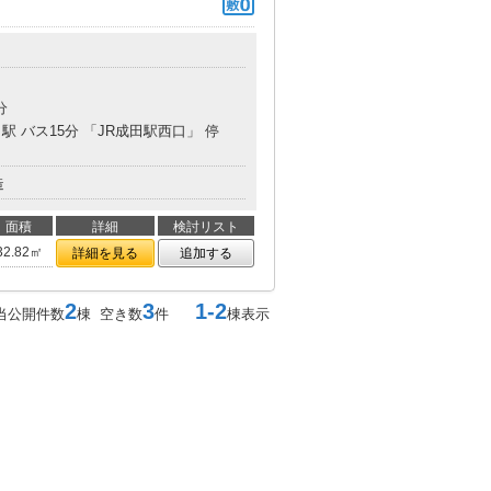
分
駅 バス15分 「JR成田駅西口」 停
造
面積
詳細
検討リスト
32.82㎡
詳細を見る
追加する
2
3
1-2
当公開件数
棟 空き数
件
棟表示