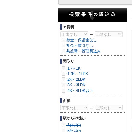
▼賃料
～
敷金・保証金なし
礼金・敷引なし
共益費・管理費込み
間取り
1R～1K
1DK～1LDK
2K～2LDK
3K～3LDK
4K～4LDK以上
面積
～
駅からの徒歩
1分以内
5分以内