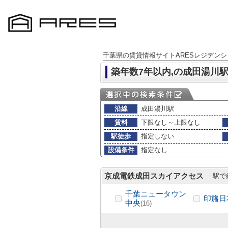
千葉県の賃貸情報サイトARESレジデンシ
築年数7年以内,の成田湯川
沿線
成田湯川駅
賃料
下限なし～上限なし
駅徒歩
指定しない
設備条件
指定なし
京成電鉄成田スカイアクセス
駅で
千葉ニュータウン
印旛日
中央
(16)