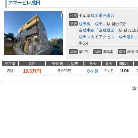
アマービレ成田
千葉県
成田市
囲護台
住所
交通
成田線
「
成田
」駅 徒歩7分
京成本線
「
京成成田
」駅 徒歩10
成田スカイアクセス
「
成田湯川
」
歩5分
築2年
3階建
鉄骨
築年
階数
構造
所在階
賃料
管理費・共益費
敷金
礼金
間取り
10.5
万円
0ヶ月
2階
5,000円
2ヶ月
1LDK
該