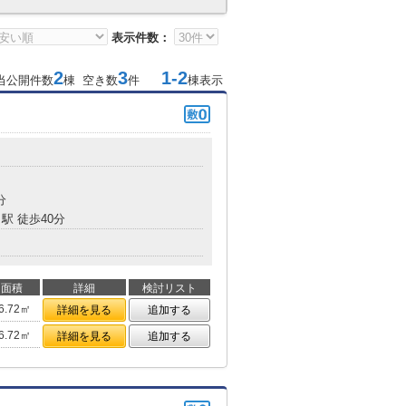
表示件数：
2
3
1-2
当公開件数
棟 空き数
件
棟表示
分
駅 徒歩40分
面積
詳細
検討リスト
6.72㎡
詳細を見る
追加する
6.72㎡
詳細を見る
追加する