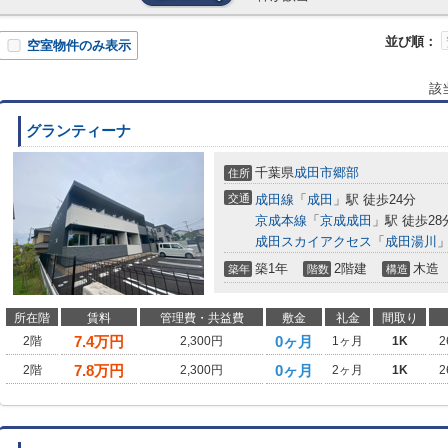
並び順：
空室物件のみ表示
該
グランティーナ
千葉県
成田市
郷部
住所
交通
成田線
「
成田
」駅 徒歩24分
京成本線
「
京成成田
」駅 徒歩28
成田スカイアクセス
「
成田湯川
」
築1年
2階建
木造
築年
階数
構造
所在階
賃料
管理費・共益費
敷金
礼金
間取り
7.4
万円
0ヶ月
2階
2,300円
1ヶ月
1K
2
7.8
万円
0ヶ月
2階
2,300円
2ヶ月
1K
2