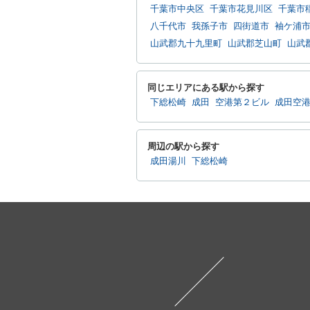
千葉市中央区
千葉市花見川区
千葉市
八千代市
我孫子市
四街道市
袖ケ浦
山武郡九十九里町
山武郡芝山町
山武
同じエリアにある駅から探す
下総松崎
成田
空港第２ビル
成田空
周辺の駅から探す
成田湯川
下総松崎