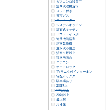
ガスコンロ設置可
室内洗濯機置場
ロフト付き
都市ガス
エレベーター
システムキッチン
対面式キッチン
バス・トイレ別
追焚機能浴室
浴室乾燥機
温水洗浄便座
浴室１坪以上
独立洗面台
エアコン
オートロック
TVモニタ付インターホン
宅配ボックス
駐車場あり
2階以上
10階以上
20階以上
最上階
角部屋