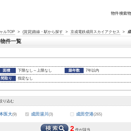
物件検索
ャルTOP
>
(賃貸)路線・駅から探す
>
京成電鉄成田スカイアクセス
>
駅物件一覧
面積
下限なし～上限なし
築年数
7年以内
間取り
指定なし
絞り込む
本医大
成田湯川
成田空港
(9)
(3)
(265)
2
件が該当