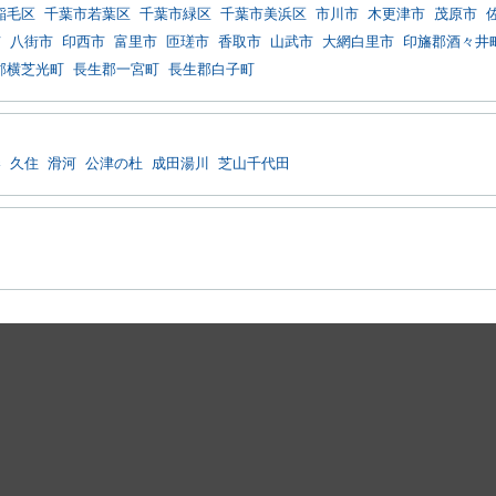
稲毛区
千葉市若葉区
千葉市緑区
千葉市美浜区
市川市
木更津市
茂原市
市
八街市
印西市
富里市
匝瑳市
香取市
山武市
大網白里市
印旛郡酒々井
郡横芝光町
長生郡一宮町
長生郡白子町
港
久住
滑河
公津の杜
成田湯川
芝山千代田