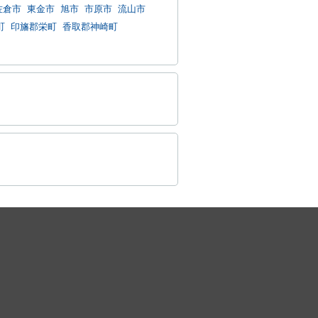
佐倉市
東金市
旭市
市原市
流山市
町
印旛郡栄町
香取郡神崎町