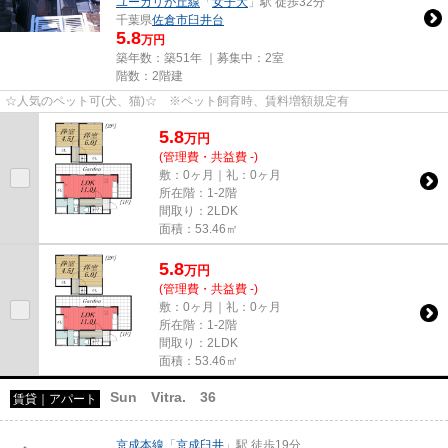
ユーカリが丘線
「
女子大
」駅 徒歩32分
千葉県
佐倉市
臼井台
5.8
万円
築年数：築51年 ｜募集中：
2室
階数：2階建
☆人気のペット可(犬、猫)☆ ※ペット飼育時、賃料増額規定有
5.8
万
円
(管理費・共益費 -)
敷：0ヶ月｜礼：0ヶ月
所在階：1-2階
間取り：2LDK
面積：53.46㎡
5.8
万
円
(管理費・共益費 -)
敷：0ヶ月｜礼：0ヶ月
所在階：1-2階
間取り：2LDK
面積：53.46㎡
Sun Vitra. 36
賃貸｜アパート
京成本線
「
京成臼井
」駅 徒歩19分