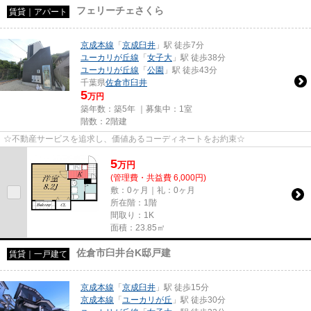
フェリーチェさくら
賃貸｜アパート
京成本線
「
京成臼井
」駅 徒歩7分
ユーカリが丘線
「
女子大
」駅 徒歩38分
ユーカリが丘線
「
公園
」駅 徒歩43分
千葉県
佐倉市
臼井
5
万円
築年数：築5年 ｜募集中：
1室
階数：2階建
☆不動産サービスを追求し、価値あるコーディネートをお約束☆
5
万
円
(管理費・共益費 6,000円)
敷：0ヶ月｜礼：0ヶ月
所在階：1階
間取り：1K
面積：23.85㎡
佐倉市臼井台K邸戸建
賃貸｜一戸建て
京成本線
「
京成臼井
」駅 徒歩15分
京成本線
「
ユーカリが丘
」駅 徒歩30分