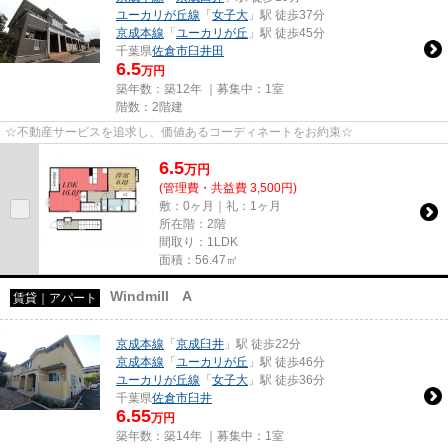
ユーカリが丘線
「
女子大
」駅 徒歩37分
京成本線
「
ユーカリが丘
」駅 徒歩45分
千葉県
佐倉市
臼井田
6.5
万円
築年数：築12年 ｜募集中：
1室
階数：2階建
☆不動産サービスを追求し、価値あるコーディネートをお約束☆
6.5
万
円
(管理費・共益費 3,500円)
敷：0ヶ月｜礼：1ヶ月
所在階：2階
間取り：1LDK
面積：56.47㎡
Windmill A
賃貸｜アパート
京成本線
「
京成臼井
」駅 徒歩22分
京成本線
「
ユーカリが丘
」駅 徒歩46分
ユーカリが丘線
「
女子大
」駅 徒歩36分
千葉県
佐倉市
臼井
6.55
万円
築年数：築14年 ｜募集中：
1室