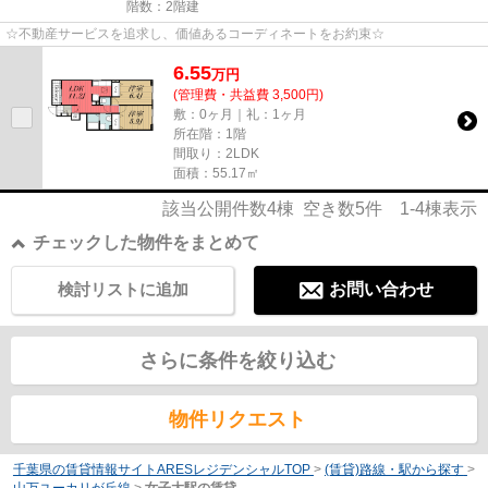
階数：2階建
☆不動産サービスを追求し、価値あるコーディネートをお約束☆
6.55
万
円
(管理費・共益費 3,500円)
敷：0ヶ月｜礼：1ヶ月
所在階：1階
間取り：2LDK
面積：55.17㎡
該当公開件数
4
棟 空き数
5
件
1-4
棟表示
チェックした物件をまとめて
検討リストに追加
お問い合わせ
さらに条件を絞り込む
物件リクエスト
千葉県の賃貸情報サイトARESレジデンシャルTOP
>
(賃貸)路線・駅から探す
>
山万ユーカリが丘線
>
女子大駅の賃貸