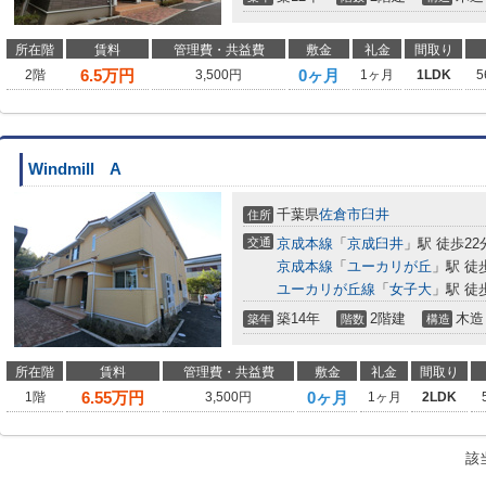
所在階
賃料
管理費・共益費
敷金
礼金
間取り
6.5
万円
0ヶ月
2階
3,500円
1ヶ月
1LDK
5
Windmill A
千葉県
佐倉市
臼井
住所
交通
京成本線
「
京成臼井
」駅 徒歩22
京成本線
「
ユーカリが丘
」駅 徒
ユーカリが丘線
「
女子大
」駅 徒
築14年
2階建
木造
築年
階数
構造
所在階
賃料
管理費・共益費
敷金
礼金
間取り
6.55
万円
0ヶ月
1階
3,500円
1ヶ月
2LDK
該