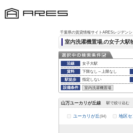
千葉県の賃貸情報サイトARESレジデンシ
室内洗濯機置場,の女子大駅
沿線
女子大駅
賃料
下限なし～上限なし
駅徒歩
指定しない
設備条件
室内洗濯機置場
山万ユーカリが丘線
駅で絞り込む
ユーカリが丘
地区セ
(94)