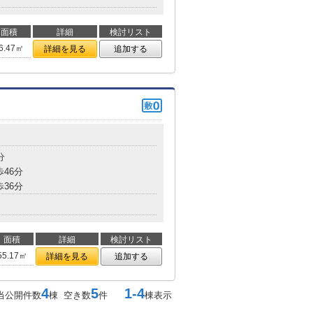
面積
詳細
検討リスト
6.47㎡
詳細を見る
追加する
分
歩46分
歩36分
面積
詳細
検討リスト
55.17㎡
詳細を見る
追加する
4
5
1-4
当公開件数
棟 空き数
件
棟表示