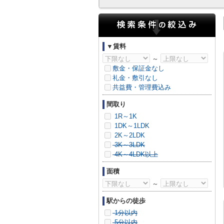
▼賃料
～
敷金・保証金なし
礼金・敷引なし
共益費・管理費込み
間取り
1R～1K
1DK～1LDK
2K～2LDK
3K～3LDK
4K～4LDK以上
面積
～
駅からの徒歩
1分以内
5分以内