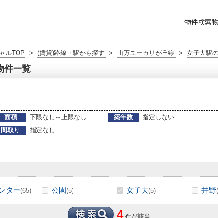
物件検索
ャルTOP
>
(賃貸)路線・駅から探す
>
山万ユーカリが丘線
>
女子大駅
物件一覧
面積
下限なし～上限なし
築年数
指定しない
間取り
指定なし
ンター
公園
女子大
井野
(65)
(5)
(5)
4
件が該当