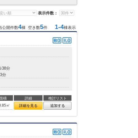
表示件数：
4
5
1-4
当公開件数
棟 空き数
件
棟表示
歩38分
3分
面積
詳細
検討リスト
3.85㎡
詳細を見る
追加する