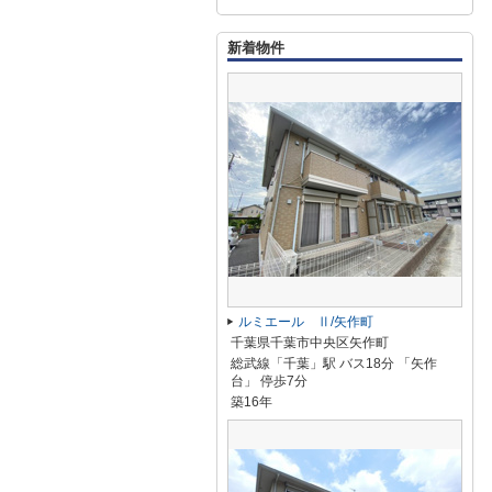
新着物件
ルミエール Ⅱ/矢作町
千葉県千葉市中央区矢作町
総武線「千葉」駅 バス18分 「矢作
台」 停歩7分
築16年