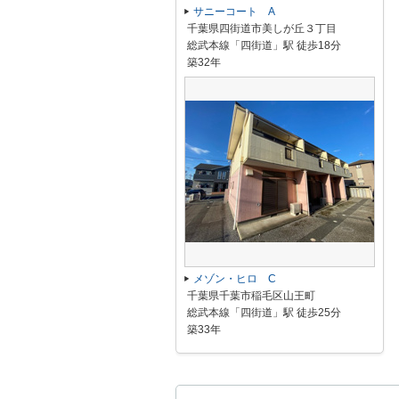
サニーコート A
千葉県四街道市美しが丘３丁目
総武本線「四街道」駅 徒歩18分
築32年
メゾン・ヒロ C
千葉県千葉市稲毛区山王町
総武本線「四街道」駅 徒歩25分
築33年