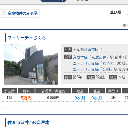
並び順：
空室物件のみ表示
該
フェリーチェさくら
千葉県
佐倉市
臼井
住所
交通
京成本線
「
京成臼井
」駅 徒歩7分
ユーカリが丘線
「
女子大
」駅 徒
ユーカリが丘線
「
公園
」駅 徒歩4
築5年
2階建
木造
築年
階数
構造
所在階
賃料
管理費・共益費
敷金
礼金
間取り
5
万円
0ヶ月
0ヶ月
1階
6,000円
1K
2
佐倉市臼井台K邸戸建