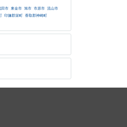
成田市
東金市
旭市
市原市
流山市
町
印旛郡栄町
香取郡神崎町