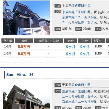
千葉県
佐倉市
臼井台
住所
交通
京成本線
「
京成臼井
」駅 徒歩15
京成本線
「
ユーカリが丘
」駅 徒
ユーカリが丘線
「
女子大
」駅 徒
築51年
2階建
木造
築年
階数
構造
所在階
賃料
管理費・共益費
敷金
礼金
間取り
5.8
万円
0ヶ月
0ヶ月
1-2階
-
2LDK
5.8
万円
0ヶ月
0ヶ月
1-2階
-
2LDK
Sun Vitra. 36
千葉県
佐倉市
臼井田
住所
交通
京成本線
「
京成臼井
」駅 徒歩19
ユーカリが丘線
「
女子大
」駅 徒
京成本線
「
ユーカリが丘
」駅 徒
築12年
2階建
木造
築年
階数
構造