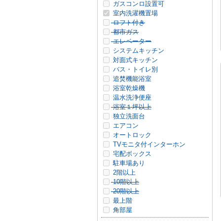
ガスコンロ設置可
室内洗濯機置場
ロフト付き
都市ガス
エレベーター
システムキッチン
対面式キッチン
バス・トイレ別
追焚機能浴室
浴室乾燥機
温水洗浄便座
浴室１坪以上
独立洗面台
エアコン
オートロック
TVモニタ付インターホン
宅配ボックス
駐車場あり
2階以上
10階以上
20階以上
最上階
角部屋