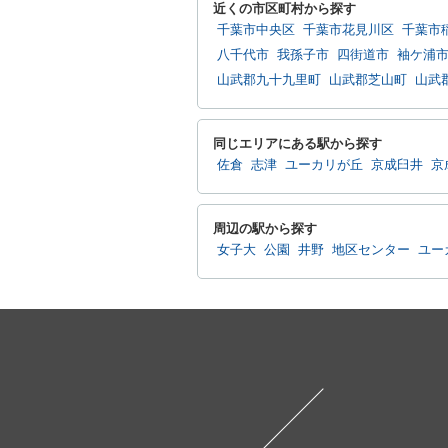
近くの市区町村から探す
千葉市中央区
千葉市花見川区
千葉市
八千代市
我孫子市
四街道市
袖ケ浦
山武郡九十九里町
山武郡芝山町
山武
同じエリアにある駅から探す
佐倉
志津
ユーカリが丘
京成臼井
京
周辺の駅から探す
女子大
公園
井野
地区センター
ユー