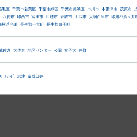
稲毛区
千葉市若葉区
千葉市緑区
千葉市美浜区
市川市
木更津市
茂原市
市
八街市
印西市
富里市
匝瑳市
香取市
山武市
大網白里市
印旛郡酒々井
郡横芝光町
長生郡一宮町
長生郡白子町
成佐倉
大佐倉
地区センター
公園
女子大
井野
カリが丘
志津
京成臼井