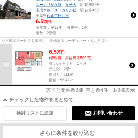
ユーカリが丘線
「
女子大
」駅 徒歩37分
京成本線
「
ユーカリが丘
」駅 徒歩45分
千葉県
佐倉市
臼井田
6.5
万円
築年数：築12年 ｜募集中：
1室
階数：2階建
☆不動産サービスを追求し、価値あるコーディネートをお約束☆
6.5
万
円
(管理費・共益費 3,500円)
敷：0ヶ月｜礼：1ヶ月
所在階：2階
間取り：1LDK
面積：56.47㎡
該当公開件数
3
棟 空き数
4
件
1-3
棟表示
チェックした物件をまとめて
検討リストに追加
お問い合わせ
さらに条件を絞り込む