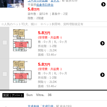
ユーカリが丘線
「
女子大
」駅 徒歩32分
千葉県
佐倉市
臼井台
5.8
万円
築年数：築51年 ｜募集中：
2室
階数：2階建
☆人気のペット可(犬、猫)☆ ※ペット飼育時、賃料増額規定有
5.8
万
円
(管理費・共益費 -)
敷：0ヶ月｜礼：0ヶ月
所在階：1-2階
間取り：2LDK
面積：53.46㎡
5.8
万
円
(管理費・共益費 -)
敷：0ヶ月｜礼：0ヶ月
所在階：1-2階
間取り：2LDK
面積：53.46㎡
Sun Vitra. 36
賃貸｜アパート
京成本線
「
京成臼井
」駅 徒歩19分