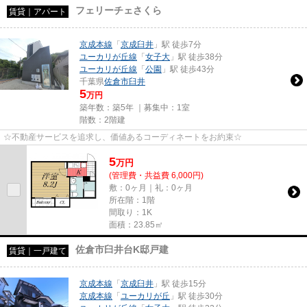
フェリーチェさくら
賃貸｜アパート
京成本線
「
京成臼井
」駅 徒歩7分
ユーカリが丘線
「
女子大
」駅 徒歩38分
ユーカリが丘線
「
公園
」駅 徒歩43分
千葉県
佐倉市
臼井
5
万円
築年数：築5年 ｜募集中：
1室
階数：2階建
☆不動産サービスを追求し、価値あるコーディネートをお約束☆
5
万
円
(管理費・共益費 6,000円)
敷：0ヶ月｜礼：0ヶ月
所在階：1階
間取り：1K
面積：23.85㎡
佐倉市臼井台K邸戸建
賃貸｜一戸建て
京成本線
「
京成臼井
」駅 徒歩15分
京成本線
「
ユーカリが丘
」駅 徒歩30分