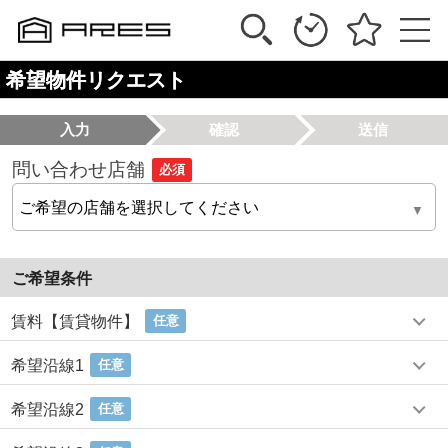
希望物件リクエスト
入力
確認
送信
問い合わせ店舗
必須
ご希望条件
賃料【賃貸物件】
任意
希望沿線1
任意
希望沿線2
任意