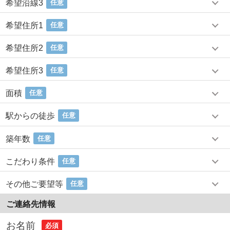
希望沿線3
任意
希望住所1
任意
希望住所2
任意
希望住所3
任意
面積
任意
駅からの徒歩
任意
築年数
任意
こだわり条件
任意
その他ご要望等
任意
ご連絡先情報
お名前
必須