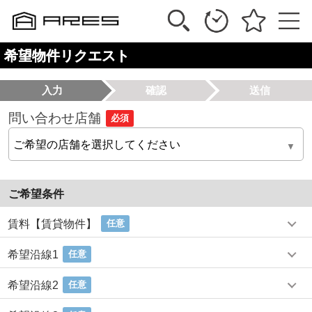
希望物件リクエスト
入力
確認
送信
問い合わせ店舗
必須
ご希望条件
賃料【賃貸物件】
任意
希望沿線1
任意
希望沿線2
任意