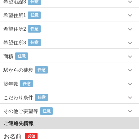
希望沿線3
任意
希望住所1
任意
希望住所2
任意
希望住所3
任意
面積
任意
駅からの徒歩
任意
築年数
任意
こだわり条件
任意
その他ご要望等
任意
ご連絡先情報
お名前
必須