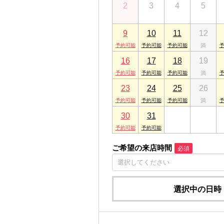
2
3
4
5
千葉県成田市ウイング土屋267 メゾンド
ARES市原店
9
10
11
12
千葉県市原市五井中央東１丁目18-2
16
17
18
19
23
24
25
26
30
31
1
2
ご希望の来店時間
必須
選択中の日時