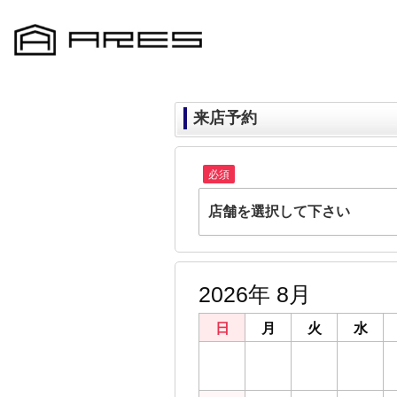
来店予約
必須
店舗を選択して下さい
ARES千葉店
千葉県千葉市中央区富士見２丁目22-15 
2026年 8月
ARES鎌取店
千葉県千葉市緑区おゆみ野３丁目23-5
日
月
火
水
ARES都賀店
26
27
28
29
千葉県千葉市若葉区貝塚２丁目21-19
ARES成田店