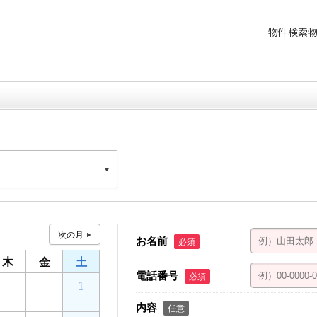
物件検索
星野ビル 4F
お名前
必須
木
金
土
電話番号
必須
30
31
1
内容
任意