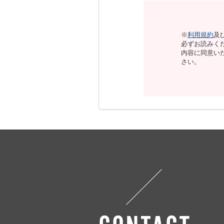
※
利用規約
及
必ずお読みく
内容に同意い
さい。