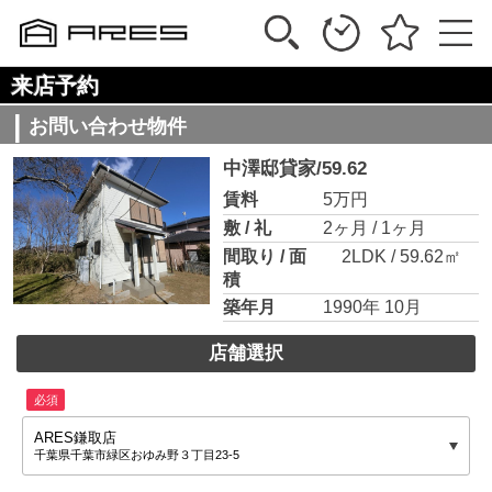
来店予約
お問い合わせ物件
中澤邸貸家/59.62
賃料
5万円
敷 / 礼
2ヶ月 / 1ヶ月
間取り / 面
2LDK / 59.62㎡
積
築年月
1990年 10月
店舗選択
必須
ARES鎌取店
千葉県千葉市緑区おゆみ野３丁目23-5