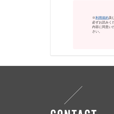
※
利用規約
及
必ずお読みく
内容に同意い
さい。