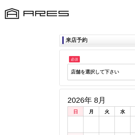
来店予約
必須
店舗を選択して下さい
ARES千葉店
千葉県千葉市中央区富士見２丁目22-15 
2026年 8月
ARES鎌取店
千葉県千葉市緑区おゆみ野３丁目23-5
日
月
火
水
ARES都賀店
26
27
28
29
千葉県千葉市若葉区貝塚２丁目21-19
ARES成田店