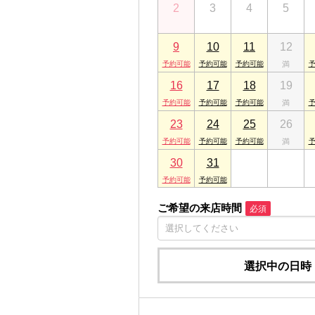
2
3
4
5
千葉県成田市ウイング土屋267 メゾンド
ARES市原店
9
10
11
12
千葉県市原市五井中央東１丁目18-2
16
17
18
19
23
24
25
26
30
31
1
2
ご希望の来店時間
必須
選択中の日時