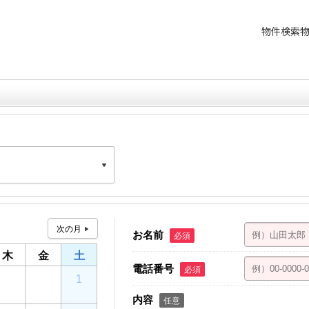
物件検索
星野ビル 4F
お名前
必須
木
金
土
電話番号
必須
30
31
1
内容
任意