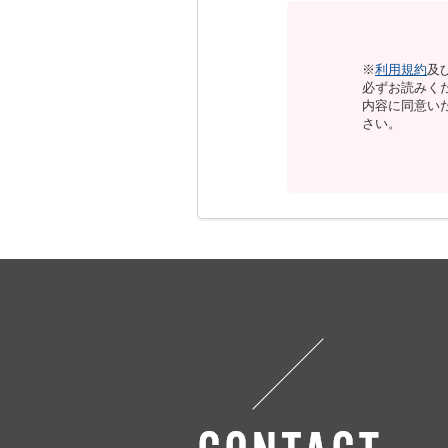
※
利用規約
及
必ずお読みく
内容に同意い
さい。