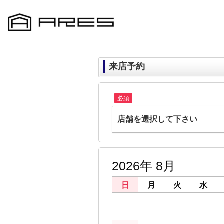
来店予約
必須
店舗を選択して下さい
ARES千葉店
千葉県千葉市中央区富士見２丁目22-15 
2026年 8月
ARES鎌取店
千葉県千葉市緑区おゆみ野３丁目23-5
日
月
火
水
ARES都賀店
26
27
28
29
千葉県千葉市若葉区貝塚２丁目21-19
ARES成田店