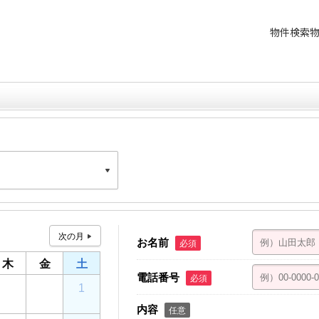
物件検索
星野ビル 4F
お名前
必須
木
金
土
電話番号
必須
30
31
1
内容
任意