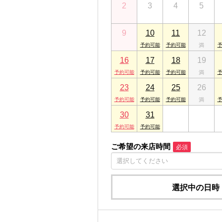
2
3
4
5
千葉県成田市ウイング土屋267 メゾンド
ARES市原店
9
10
11
12
千葉県市原市五井中央東１丁目18-2
16
17
18
19
23
24
25
26
30
31
1
2
ご希望の来店時間
必須
選択中の日時