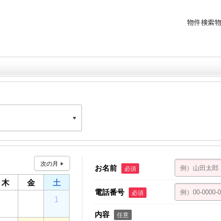
物件検索
星野ビル 4F
お名前
必須
木
金
土
電話番号
必須
30
31
1
内容
任意