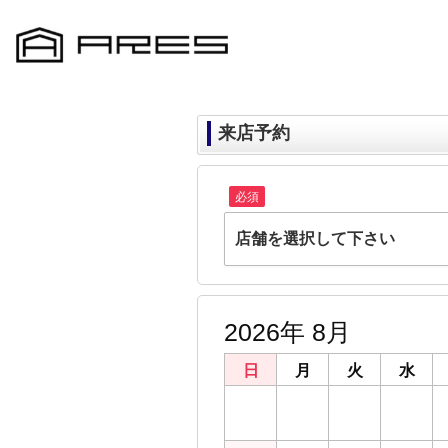
来店予約
必須
店舗を選択して下さい
ARES千葉店
千葉県千葉市中央区富士見２丁目22-15 
2026年 8月
ARES鎌取店
千葉県千葉市緑区おゆみ野３丁目23-5
日
月
火
水
ARES都賀店
26
27
28
29
千葉県千葉市若葉区貝塚２丁目21-19
ARES成田店