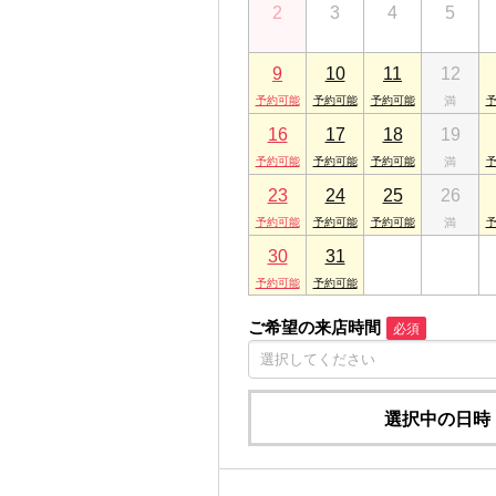
2
3
4
5
千葉県成田市ウイング土屋267 メゾンド
ARES市原店
9
10
11
12
千葉県市原市五井中央東１丁目18-2
16
17
18
19
23
24
25
26
30
31
1
2
ご希望の来店時間
必須
選択中の日時