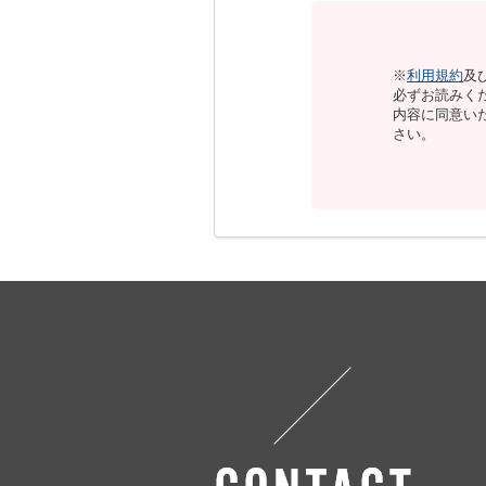
※
利用規約
及
必ずお読みく
内容に同意い
さい。