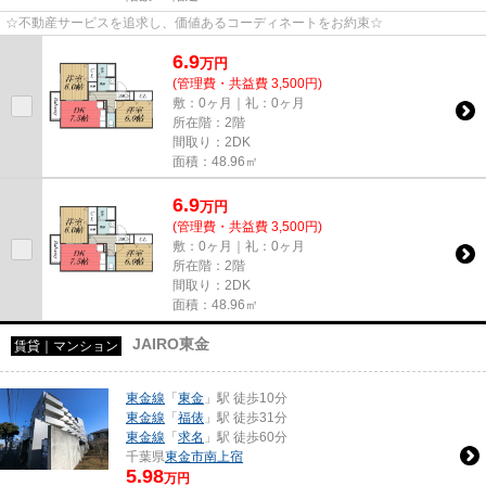
☆不動産サービスを追求し、価値あるコーディネートをお約束☆
6.9
万
円
(管理費・共益費 3,500円)
敷：0ヶ月｜礼：0ヶ月
所在階：2階
間取り：2DK
面積：48.96㎡
6.9
万
円
(管理費・共益費 3,500円)
敷：0ヶ月｜礼：0ヶ月
所在階：2階
間取り：2DK
面積：48.96㎡
JAIRO東金
賃貸｜マンション
東金線
「
東金
」駅 徒歩10分
東金線
「
福俵
」駅 徒歩31分
東金線
「
求名
」駅 徒歩60分
千葉県
東金市
南上宿
5.98
万円