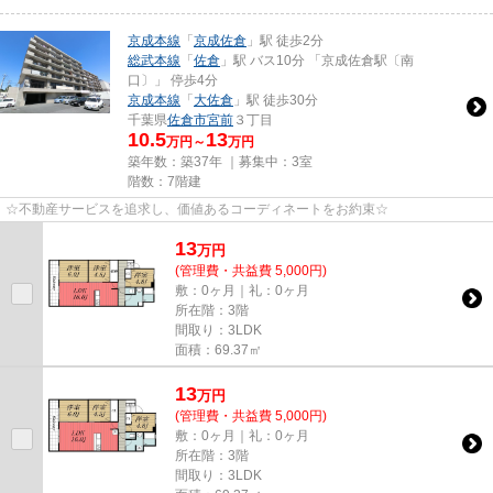
京成本線
「
京成佐倉
」駅 徒歩2分
総武本線
「
佐倉
」駅 バス10分 「京成佐倉駅〔南
口〕」 停歩4分
京成本線
「
大佐倉
」駅 徒歩30分
千葉県
佐倉市
宮前
３丁目
10.5
13
万円～
万円
築年数：築37年 ｜募集中：
3室
階数：7階建
☆不動産サービスを追求し、価値あるコーディネートをお約束☆
13
万
円
(管理費・共益費 5,000円)
敷：0ヶ月｜礼：0ヶ月
所在階：3階
間取り：3LDK
面積：69.37㎡
13
万
円
(管理費・共益費 5,000円)
敷：0ヶ月｜礼：0ヶ月
所在階：3階
間取り：3LDK