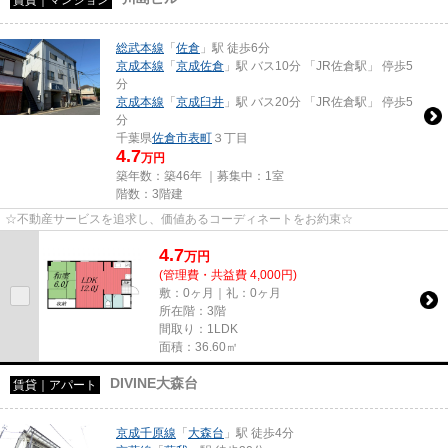
賃貸｜マンション
総武本線
「
佐倉
」駅 徒歩6分
京成本線
「
京成佐倉
」駅 バス10分 「JR佐倉駅」 停歩5
分
京成本線
「
京成臼井
」駅 バス20分 「JR佐倉駅」 停歩5
分
千葉県
佐倉市
表町
３丁目
4.7
万円
築年数：築46年 ｜募集中：
1室
階数：3階建
☆不動産サービスを追求し、価値あるコーディネートをお約束☆
4.7
万
円
(管理費・共益費 4,000円)
敷：0ヶ月｜礼：0ヶ月
所在階：3階
間取り：1LDK
面積：36.60㎡
DIVINE大森台
賃貸｜アパート
京成千原線
「
大森台
」駅 徒歩4分