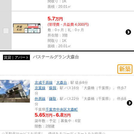
間取り：1K
面積：20.01㎡
5.7
万
円
(管理費・共益費 4,000円)
敷：0ヶ月｜礼：0ヶ月
所在階：3階
間取り：1K
面積：20.01㎡
パステールグラン大森台
賃貸｜アパート
京成千原線
「
大森台
」駅 徒歩8分
京葉線
「
蘇我
」駅 バス16分 「大森橋（千葉県）」 停歩7
分
外房線
「
鎌取
」駅 バス22分 「大森橋（千葉県）」 停歩8
分
千葉県
千葉市中央区
大森町
5.65
6.8
万円～
万円
築年数：予定 ｜募集中：
6室
階数：2階建
☆不動産サービスを追求し、価値あるコーディネートをお約束☆