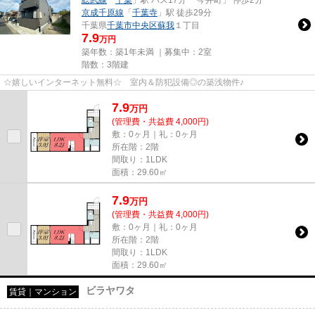
総武線
「
千葉
」駅 バス17分 「今井町」 停歩2分
京成千原線
「
千葉寺
」駅 徒歩29分
千葉県
千葉市中央区
蘇我
１丁目
7.9
万円
築年数：築1年未満 ｜募集中：
2室
階数：3階建
☆嬉しいインターネット無料☆ 室内＆防犯設備◎の築浅物件♪
7.9
万
円
(管理費・共益費 4,000円)
敷：0ヶ月｜礼：0ヶ月
所在階：2階
間取り：1LDK
面積：29.60㎡
7.9
万
円
(管理費・共益費 4,000円)
敷：0ヶ月｜礼：0ヶ月
所在階：2階
間取り：1LDK
面積：29.60㎡
ビラヤワタ
賃貸｜マンション