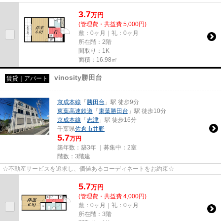
3.7
万
円
(管理費・共益費 5,000円)
敷：0ヶ月｜礼：0ヶ月
所在階：2階
間取り：1K
面積：16.98㎡
vinosity勝田台
賃貸｜アパート
京成本線
「
勝田台
」駅 徒歩9分
東葉高速鉄道
「
東葉勝田台
」駅 徒歩10分
京成本線
「
志津
」駅 徒歩16分
千葉県
佐倉市
井野
5.7
万円
築年数：築3年 ｜募集中：
2室
階数：3階建
☆不動産サービスを追求し、価値あるコーディネートをお約束☆
5.7
万
円
(管理費・共益費 4,000円)
敷：0ヶ月｜礼：0ヶ月
所在階：3階