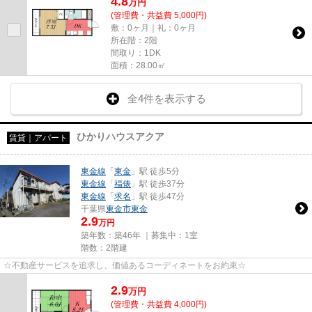
4.8
万
円
(管理費・共益費 5,000円)
敷：0ヶ月｜礼：0ヶ月
所在階：2階
間取り：1DK
面積：28.00㎡
全4件を表示する
ひかりハウスアクア
賃貸｜アパート
東金線
「
東金
」駅 徒歩5分
東金線
「
福俵
」駅 徒歩37分
東金線
「
求名
」駅 徒歩47分
千葉県
東金市
東金
2.9
万円
築年数：築46年 ｜募集中：
1室
階数：2階建
☆不動産サービスを追求し、価値あるコーディネートをお約束☆
2.9
万
円
(管理費・共益費 4,000円)