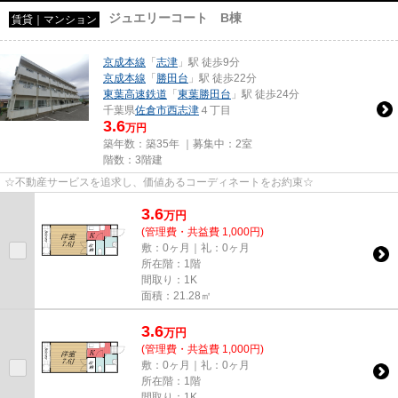
ジュエリーコート B棟
賃貸｜マンション
京成本線
「
志津
」駅 徒歩9分
京成本線
「
勝田台
」駅 徒歩22分
東葉高速鉄道
「
東葉勝田台
」駅 徒歩24分
千葉県
佐倉市
西志津
４丁目
3.6
万円
築年数：築35年 ｜募集中：
2室
階数：3階建
☆不動産サービスを追求し、価値あるコーディネートをお約束☆
3.6
万
円
(管理費・共益費 1,000円)
敷：0ヶ月｜礼：0ヶ月
所在階：1階
間取り：1K
面積：21.28㎡
3.6
万
円
(管理費・共益費 1,000円)
敷：0ヶ月｜礼：0ヶ月
所在階：1階
間取り：1K