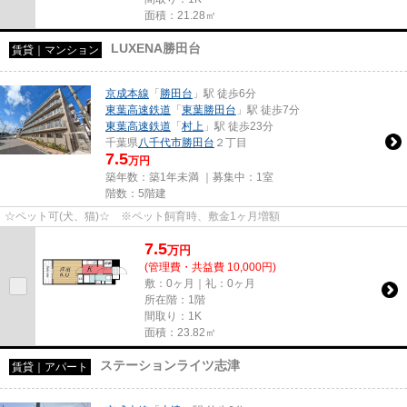
面積：21.28㎡
LUXENA勝田台
賃貸｜マンション
京成本線
「
勝田台
」駅 徒歩6分
東葉高速鉄道
「
東葉勝田台
」駅 徒歩7分
東葉高速鉄道
「
村上
」駅 徒歩23分
千葉県
八千代市
勝田台
２丁目
7.5
万円
築年数：築1年未満 ｜募集中：
1室
階数：5階建
☆ペット可(犬、猫)☆ ※ペット飼育時、敷金1ヶ月増額
7.5
万
円
(管理費・共益費 10,000円)
敷：0ヶ月｜礼：0ヶ月
所在階：1階
間取り：1K
面積：23.82㎡
ステーションライツ志津
賃貸｜アパート