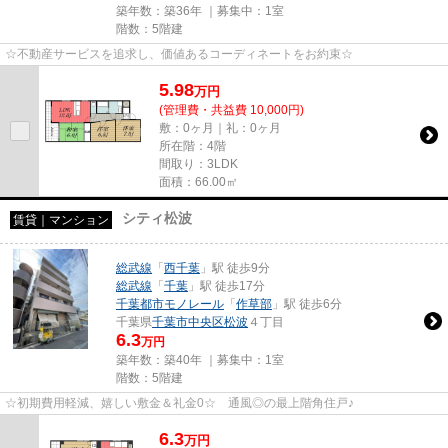
築年数：築36年 ｜募集中：
1室
階数：5階建
☆不動産サービスを追求し、価値あるコーディネートをお約束☆
5.98
万
円
(管理費・共益費 10,000円)
敷：0ヶ月｜礼：0ヶ月
所在階：4階
間取り：3LDK
面積：66.00㎡
シティ松波
賃貸｜マンション
総武線
「
西千葉
」駅 徒歩9分
総武線
「
千葉
」駅 徒歩17分
千葉都市モノレール
「
作草部
」駅 徒歩6分
千葉県
千葉市中央区
松波
４丁目
6.3
万円
築年数：築40年 ｜募集中：
1室
階数：5階建
☆初期費用軽減、嬉しい敷金＆礼金0☆ 通風◎の最上階角住戸♪
6.3
万
円