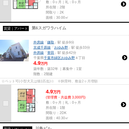
敷：0ヶ月｜礼：0ヶ月
所在階：2階
間取り：2K
面積：30.00㎡
第6スガワラハイム
賃貸｜アパート
外房線
「
鎌取
」駅 徒歩9分
京成千原線
「
おゆみ野
」駅 徒歩33分
外房線
「
誉田
」駅 徒歩42分
千葉県
千葉市緑区
おゆみ野
４丁目
4.9
万円
築年数：築32年 ｜募集中：
1室
階数：2階建
☆ペット可(小型犬又は猫1匹迄)☆ ※飼育時、敷金2ヶ月増額
4.9
万
円
(管理費・共益費 3,000円)
敷：0ヶ月｜礼：0ヶ月
所在階：1階
間取り：2DK
面積：40.30㎡
川島ビル