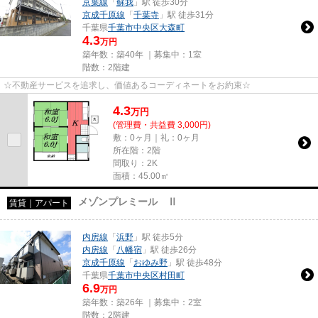
京葉線
「
蘇我
」駅 徒歩30分
京成千原線
「
千葉寺
」駅 徒歩31分
千葉県
千葉市中央区
大森町
4.3
万円
築年数：築40年 ｜募集中：
1室
階数：2階建
☆不動産サービスを追求し、価値あるコーディネートをお約束☆
4.3
万
円
(管理費・共益費 3,000円)
敷：0ヶ月｜礼：0ヶ月
所在階：2階
間取り：2K
面積：45.00㎡
メゾンプレミール Ⅱ
賃貸｜アパート
内房線
「
浜野
」駅 徒歩5分
内房線
「
八幡宿
」駅 徒歩26分
京成千原線
「
おゆみ野
」駅 徒歩48分
千葉県
千葉市中央区
村田町
6.9
万円
築年数：築26年 ｜募集中：
2室
階数：2階建