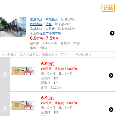
京成本線
「
京成佐倉
」駅 徒歩8分
総武本線
「
佐倉
」駅 徒歩24分
京成本線
「
大佐倉
」駅 徒歩36分
千葉県
佐倉市
海隣寺町
6.9
7.5
万円～
万円
築年数：築1年未満 ｜募集中：
24室
階数：2階建
☆不動産サービスを追求し、価値あるコーディネートをお約束☆
6.9
万
円
(管理費・共益費 6,000円)
敷：0ヶ月｜礼：0ヶ月
所在階：1階
間取り：1K
面積：21.16㎡
6.9
万
円
(管理費・共益費 6,000円)
敷：0ヶ月｜礼：0ヶ月
所在階：1階