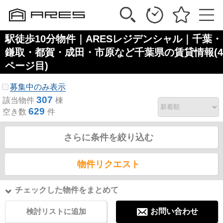
駅徒歩10分物件｜ARESレジデンシャル｜千葉・
鎌取・都賀・成田・市原など千葉県の賃貸情報(4
ページ目)
募集中のみ表示
307
該当物件
棟
629
空き数
件
さらに条件を絞り込む
物件リクエスト
チェックした物件をまとめて
検討リストに追加
お問い合わせ