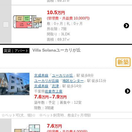
面積：69.37㎡
10.5
万
円
(管理費・共益費 10,000円)
敷：0ヶ月｜礼：0ヶ月
所在階：7階
間取り：3LDK
面積：69.37㎡
Villa Solanaユーカリが丘
賃貸｜アパート
京成本線
「
ユーカリが丘
」駅 徒歩8分
ユーカリが丘線
「
地区センター
」駅 徒歩11分
京成本線
「
志津
」駅 徒歩14分
千葉県
佐倉市
上座
7.6
7.9
万円～
万円
築年数：予定 ｜募集中：
12室
階数：3階建
☆ペット可(犬、猫)☆ ※ペット飼育時、敷金2ヶ月増額
7.6
万
円
(管理費・共益費 6,000円)