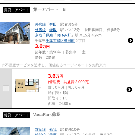
第一アパート B
賃貸｜アパート
外房線
「
誉田
」駅 徒歩5分
外房線
「
鎌取
」駅 バス12分 「誉田駅南口」 停歩5分
京成千原線
「
おゆみ野
」駅 車15分 4.9km
千葉県
千葉市緑区
誉田町
２丁目
3.6
万円
築年数：築50年 ｜募集中：
1室
階数：2階建
☆不動産サービスを追求し、価値あるコーディネートをお約束☆
3.6
万
円
(管理費・共益費 3,000円)
敷：0ヶ月｜礼：0ヶ月
所在階：1階
間取り：1K
面積：24.80㎡
VasaPark蘇我
賃貸｜アパート
京葉線
「
蘇我
」駅 徒歩10分