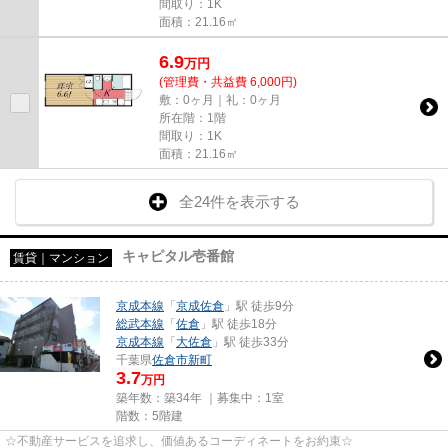
間取り：1K
面積：21.16㎡
6.9
万
円
(管理費・共益費 6,000円)
敷：0ヶ月｜礼：0ヶ月
所在階：1階
間取り：1K
面積：21.16㎡
全24件を表示する
キャピタル壱番館
賃貸｜マンション
京成本線
「
京成佐倉
」駅 徒歩9分
総武本線
「
佐倉
」駅 徒歩18分
京成本線
「
大佐倉
」駅 徒歩33分
千葉県
佐倉市
新町
3.7
万円
築年数：築34年 ｜募集中：
1室
階数：5階建
☆不動産サービスを追求し、価値あるコーディネートをお約束☆