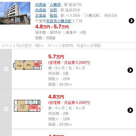
内房線
「
八幡宿
」駅 徒歩7分
内房線
「
浜野
」駅 徒歩20分
京葉線
「
蘇我
」駅 バス16分 「八幡北町」 停歩1分
千葉県
市原市
八幡北町
１丁目
4.8
5.7
万円～
万円
築年数：築55年 ｜募集中：
4室
階数：5階建
☆ペット可(小型犬・猫)☆ ※ペット飼育時、礼金1ヶ月増額
5.7
万
円
(管理費・共益費 5,000円)
敷：0ヶ月｜礼：0ヶ月
所在階：1階
間取り：2DK
面積：48.00㎡
4.8
万
円
(管理費・共益費 5,000円)
敷：0ヶ月｜礼：0ヶ月
所在階：2階
間取り：1DK
面積：28.00㎡