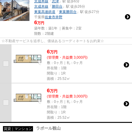
京成本線
「
志津
」駅 徒歩6分
京成本線
「
勝田台
」駅 徒歩26分
東葉高速鉄道
「
東葉勝田台
」駅 徒歩27分
千葉県
佐倉市
井野
6
万円
築年数：築1年 ｜募集中：
2室
階数：2階建
☆不動産サービスを追求し、価値あるコーディネートをお約束☆
6
万
円
(管理費・共益費 3,000円)
敷：0ヶ月｜礼：0ヶ月
所在階：1階
間取り：1R
面積：25.52㎡
6
万
円
(管理費・共益費 3,000円)
敷：0ヶ月｜礼：0ヶ月
所在階：1階
間取り：1R
面積：25.52㎡
ラポール観山
賃貸｜マンション