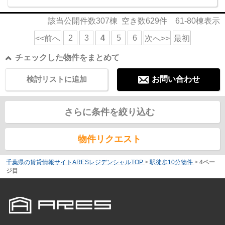
該当公開件数
307
棟 空き数
629
件
61-80
棟表示
2
3
4
5
6
<<前へ
次へ>>
最初
チェックした物件をまとめて
検討リストに追加
お問い合わせ
さらに条件を絞り込む
物件リクエスト
千葉県の賃貸情報サイトARESレジデンシャルTOP
>
駅徒歩10分物件
>
4ペー
ジ目