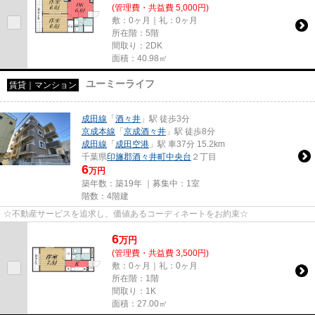
(管理費・共益費 5,000円)
敷：0ヶ月｜礼：0ヶ月
所在階：5階
間取り：2DK
面積：40.98㎡
ユーミーライフ
賃貸｜マンション
成田線
「
酒々井
」駅 徒歩3分
京成本線
「
京成酒々井
」駅 徒歩8分
成田線
「
成田空港
」駅 車37分 15.2km
千葉県
印旛郡酒々井町
中央台
２丁目
6
万円
築年数：築19年 ｜募集中：
1室
階数：4階建
☆不動産サービスを追求し、価値あるコーディネートをお約束☆
6
万
円
(管理費・共益費 3,500円)
敷：0ヶ月｜礼：0ヶ月
所在階：1階
間取り：1K
面積：27.00㎡