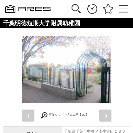
千葉明徳短期大学附属幼稚園
前
次
画像タップで拡大表示【
1
/1】
千葉県千葉市中央区南生実町１３６