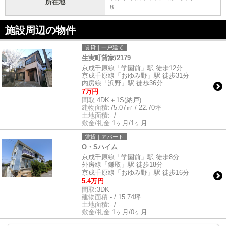
所在地
８
施設周辺の物件
賃貸｜一戸建て
生実町貸家/2179
京成千原線「学園前」駅 徒歩12分
京成千原線「おゆみ野」駅 徒歩31分
内房線「浜野」駅 徒歩36分
7万円
間取:
4DK＋1S(納戸)
建物面積:
75.07㎡ / 22.70坪
土地面積:
- / -
敷金/礼金:
1ヶ月/1ヶ月
賃貸｜アパート
O・Sハイム
京成千原線「学園前」駅 徒歩8分
外房線「鎌取」駅 徒歩18分
京成千原線「おゆみ野」駅 徒歩16分
5.4万円
間取:
3DK
建物面積:
- / 15.74坪
土地面積:
- / -
敷金/礼金:
1ヶ月/0ヶ月