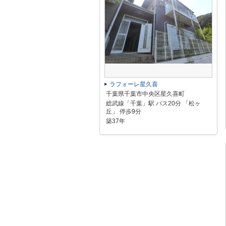
ラフォーレ星久喜
千葉県千葉市中央区星久喜町
総武線「千葉」駅 バス20分 「松ヶ
丘」 停歩9分
築37年