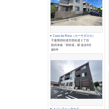
Casa da Roca（カーサダロカ）
千葉県四街道市四街道２丁目
総武本線「四街道」駅 徒歩9分
築6年
メゾンフォンテーヌ