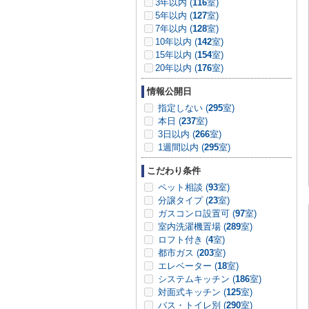
3年以内 (
116
室)
5年以内 (
127
室)
7年以内 (
128
室)
10年以内 (
142
室)
15年以内 (
154
室)
20年以内 (
176
室)
情報公開日
指定しない (
295
室)
本日 (
237
室)
3日以内 (
266
室)
1週間以内 (
295
室)
こだわり条件
ペット相談 (
93
室)
分譲タイプ (
23
室)
ガスコンロ設置可 (
97
室)
室内洗濯機置場 (
289
室)
ロフト付き (
4
室)
都市ガス (
203
室)
エレベーター (
18
室)
システムキッチン (
186
室)
対面式キッチン (
125
室)
バス・トイレ別 (
290
室)