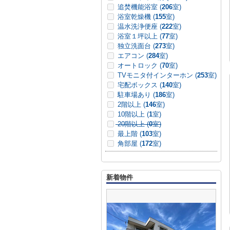
追焚機能浴室 (
206
室)
浴室乾燥機 (
155
室)
温水洗浄便座 (
222
室)
浴室１坪以上 (
77
室)
独立洗面台 (
273
室)
エアコン (
284
室)
オートロック (
70
室)
TVモニタ付インターホン (
253
室)
宅配ボックス (
140
室)
駐車場あり (
186
室)
2階以上 (
146
室)
10階以上 (
1
室)
20階以上 (
0
室)
最上階 (
103
室)
角部屋 (
172
室)
新着物件