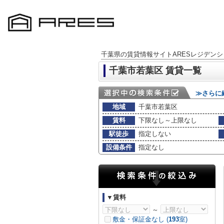
千葉県の賃貸情報サイトARESレジデンシ
千葉市若葉区 賃貸一覧
≫さらに
地域
千葉市若葉区
賃料
下限なし～上限なし
駅徒歩
指定しない
設備条件
指定なし
▼賃料
～
敷金・保証金なし (
193
室)