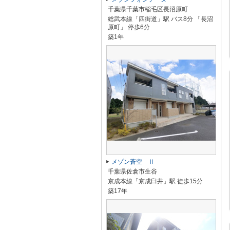
千葉県千葉市稲毛区長沼原町
総武本線「四街道」駅 バス8分 「長沼
原町」 停歩6分
築1年
メゾン蒼空 Ⅱ
千葉県佐倉市生谷
京成本線「京成臼井」駅 徒歩15分
築17年