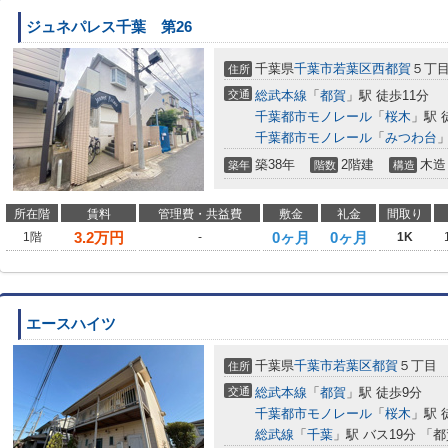
ジュネパレス千葉 第26
千葉県
千葉市若葉区
西都賀
５丁
住所
交通
総武本線
「
都賀
」駅 徒歩11分
千葉都市モノレール
「
桜木
」駅 
千葉都市モノレール
「
みつわ台
」
築38年
2階建
木造
築年
階数
構造
所在階
賃料
管理費・共益費
敷金
礼金
間取り
3.2
万円
0ヶ月
0ヶ月
1階
-
1K
エースハイツ
千葉県
千葉市若葉区
都賀
５丁目
住所
交通
総武本線
「
都賀
」駅 徒歩9分
千葉都市モノレール
「
桜木
」駅 
総武線
「
千葉
」駅 バス19分 「