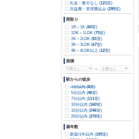
礼金・敷引なし (
121
室)
共益費・管理費込み (
295
室)
間取り
1R～1K (
60
室)
1DK～1LDK (
75
室)
2K～2LDK (
81
室)
3K～3LDK (
67
室)
4K～4LDK以上 (
12
室)
面積
～
駅からの徒歩
1分以内 (
0
室)
5分以内 (
46
室)
7分以内 (
111
室)
10分以内 (
160
室)
15分以内 (
246
室)
20分以内 (
270
室)
築年数
新築/1年以内 (
105
室)