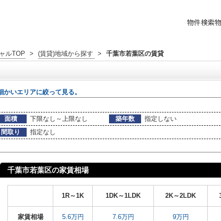
物件検索
ャルTOP
>
(賃貸)地域から探す
>
千葉市若葉区の賃貸
細かいエリアに絞って見る。
面積
下限なし～上限なし
築年数
指定しない
間取り
指定なし
千葉市若葉区の家賃相場
1R～1K
1DK～1LDK
2K～2LDK
家賃相場
5.6万円
7.6万円
9万円