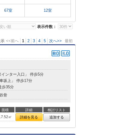
67室
12室
表示件数：
表示
<<前へ
1
2
3
4
5
次へ>>
最初
東インター入口」 停歩5分
「車坂上」 停歩17分
徒歩35分
鉄骨
面積
詳細
検討リスト
17.52㎡
詳細を見る
追加する