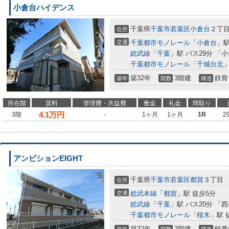
小倉台ハイデンス
千葉県
千葉市若葉区
小倉台
２丁
住所
交通
千葉都市モノレール
「
小倉台
」駅
総武線
「
千葉
」駅 バス29分 「
千葉都市モノレール
「
千城台北
」
築32年
3階建
鉄骨
築年
階数
構造
所在階
賃料
管理費・共益費
敷金
礼金
間取り
4.1
万円
3階
-
1ヶ月
1ヶ月
1R
2
アンビションEIGHT
千葉県
千葉市若葉区
都賀
３丁目
住所
交通
総武本線
「
都賀
」駅 徒歩5分
総武線
「
千葉
」駅 バス20分 「
千葉都市モノレール
「
桜木
」駅 
築32年
2階建
軽量