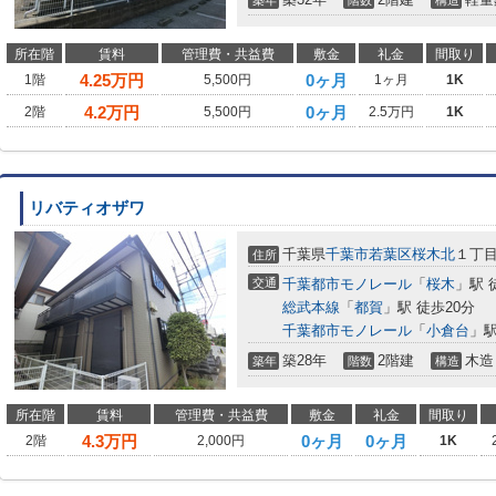
築年
階数
構造
所在階
賃料
管理費・共益費
敷金
礼金
間取り
4.25
万円
0ヶ月
1階
5,500円
1ヶ月
1K
4.2
万円
0ヶ月
2階
5,500円
2.5万円
1K
リバティオザワ
千葉県
千葉市若葉区
桜木北
１丁
住所
交通
千葉都市モノレール
「
桜木
」駅 
総武本線
「
都賀
」駅 徒歩20分
千葉都市モノレール
「
小倉台
」駅
築28年
2階建
木造
築年
階数
構造
所在階
賃料
管理費・共益費
敷金
礼金
間取り
4.3
万円
0ヶ月
0ヶ月
2階
2,000円
1K