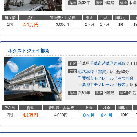
築32年
2階建
木造
築年
階数
構造
所在階
賃料
管理費・共益費
敷金
礼金
間取り
4.1
万円
1階
3,000円
2ヶ月
1ヶ月
1R
1
ネクストジェイ都賀
千葉県
千葉市若葉区
西都賀
２丁
住所
交通
総武本線
「
都賀
」駅 徒歩8分
千葉都市モノレール
「
みつわ台
」
千葉都市モノレール
「
桜木
」駅 
築51年
3階建
鉄筋
築年
階数
構造
所在階
賃料
管理費・共益費
敷金
礼金
間取り
4.1
万円
0ヶ月
0ヶ月
2階
4,000円
1DK