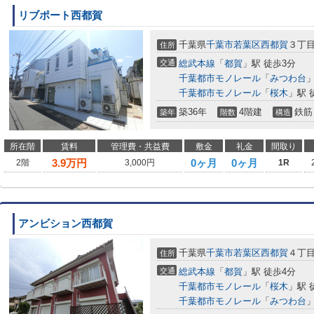
リブポート西都賀
千葉県
千葉市若葉区
西都賀
３丁
住所
交通
総武本線
「
都賀
」駅 徒歩3分
千葉都市モノレール
「
みつわ台
」
千葉都市モノレール
「
桜木
」駅 
築36年
4階建
鉄筋
築年
階数
構造
所在階
賃料
管理費・共益費
敷金
礼金
間取り
3.9
万円
0ヶ月
0ヶ月
2階
3,000円
1R
アンビション西都賀
千葉県
千葉市若葉区
西都賀
４丁
住所
交通
総武本線
「
都賀
」駅 徒歩4分
千葉都市モノレール
「
桜木
」駅 
千葉都市モノレール
「
みつわ台
」