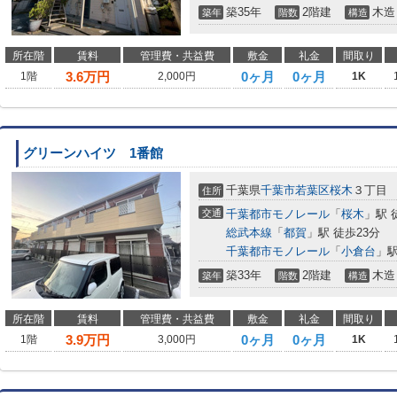
築35年
2階建
木造
築年
階数
構造
所在階
賃料
管理費・共益費
敷金
礼金
間取り
3.6
万円
0ヶ月
0ヶ月
1階
2,000円
1K
グリーンハイツ 1番館
千葉県
千葉市若葉区
桜木
３丁目
住所
交通
千葉都市モノレール
「
桜木
」駅 
総武本線
「
都賀
」駅 徒歩23分
千葉都市モノレール
「
小倉台
」駅
築33年
2階建
木造
築年
階数
構造
所在階
賃料
管理費・共益費
敷金
礼金
間取り
3.9
万円
0ヶ月
0ヶ月
1階
3,000円
1K