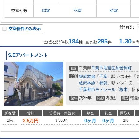
空室件数
60室
75室
81室
並び順：
空室物件のみ表示
184
295
1-30
該当公開件数
棟 空き数
件
棟
S.Eアパートメント
千葉県
千葉市若葉区
加曽利町
住所
交通
総武本線
「
千葉
」駅 バス9分 「
総武本線
「
都賀
」駅 バス11分 
千葉都市モノレール
「
桜木
」駅 
築35年
2階建
軽量
築年
階数
構造
所在階
賃料
管理費・共益費
敷金
礼金
間取り
2.5
万円
0ヶ月
0ヶ月
2階
3,500円
1K