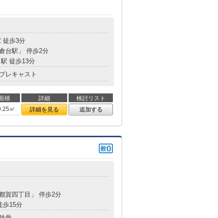
目
 徒歩3分
小倉台駅」 停歩2分
駅 徒歩13分
プレキャスト
面積
詳細
検討リスト
9.25㎡
詳細を見る
追加する
西都賀四丁目」 停歩2分
徒歩15分
鉄骨