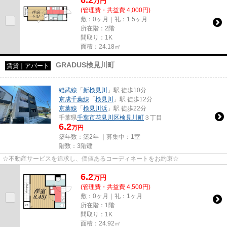
万
円
(管理費・共益費 4,000円)
敷：0ヶ月｜礼：1.5ヶ月
所在階：2階
間取り：1K
面積：24.18㎡
GRADUS検見川町
賃貸｜アパート
総武線
「
新検見川
」駅 徒歩10分
京成千葉線
「
検見川
」駅 徒歩12分
京葉線
「
検見川浜
」駅 徒歩22分
千葉県
千葉市花見川区
検見川町
３丁目
6.2
万円
築年数：築2年 ｜募集中：
1室
階数：3階建
☆不動産サービスを追求し、価値あるコーディネートをお約束☆
6.2
万
円
(管理費・共益費 4,500円)
敷：0ヶ月｜礼：1ヶ月
所在階：1階
間取り：1K
面積：24.92㎡