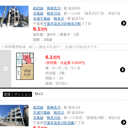
総武線
「
新検見川
」駅 徒歩8分
京葉線
「
検見川浜
」駅 バス6分 「検見川5丁目」 停歩7分
京成千葉線
「
検見川
」駅 徒歩7分
千葉県
千葉市花見川区
検見川町
３丁目
6.1
万円
築年数：築4年 ｜募集中：
1室
階数：3階建
☆初期費用軽減、嬉しい敷金＆礼金0☆ 設備◎の築浅1Kです♪
6.1
万
円
(管理費・共益費 3,000円)
敷：0ヶ月｜礼：0ヶ月
所在階：2階
間取り：1K
面積：20.00㎡
Ms3
賃貸｜マンション
総武線
「
新検見川
」駅 徒歩1分
京成千葉線
「
検見川
」駅 徒歩9分
京葉線
「
検見川浜
」駅 バス10分 「新検見川駅」 停歩1分
千葉県
千葉市花見川区
花園
１丁目
6.1