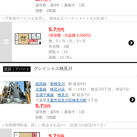
築年数：築9年 ｜募集中：
1室
階数：2階建
☆不動産サービスを追求し、価値あるコーディネートをお約束☆
5.7
万
円
(管理費・共益費 3,000円)
敷：0ヶ月｜礼：0ヶ月
所在階：1階
間取り：1K
面積：22.79㎡
グレイシャス検見川
賃貸｜アパート
総武線
「
新検見川
」駅 徒歩8分
京葉線
「
検見川浜
」駅 バス6分 「検見川5丁目」 停歩7分
京成千葉線
「
検見川
」駅 徒歩7分
千葉県
千葉市花見川区
検見川町
３丁目
5.7
万円
築年数：築5年 ｜募集中：
1室
階数：3階建
☆初期費用軽減、嬉しい敷金＆礼金0☆ 設備◎の築浅1Kです♪
5.7
万
円