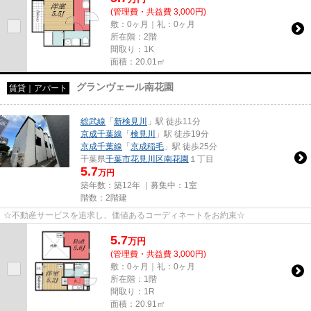
(管理費・共益費 3,000円)
敷：0ヶ月｜礼：0ヶ月
所在階：2階
間取り：1K
面積：20.01㎡
グランヴェール南花園
賃貸｜アパート
総武線
「
新検見川
」駅 徒歩11分
京成千葉線
「
検見川
」駅 徒歩19分
京成千葉線
「
京成稲毛
」駅 徒歩25分
千葉県
千葉市花見川区
南花園
１丁目
5.7
万円
築年数：築12年 ｜募集中：
1室
階数：2階建
☆不動産サービスを追求し、価値あるコーディネートをお約束☆
5.7
万
円
(管理費・共益費 3,000円)
敷：0ヶ月｜礼：0ヶ月
所在階：1階
間取り：1R
面積：20.91㎡