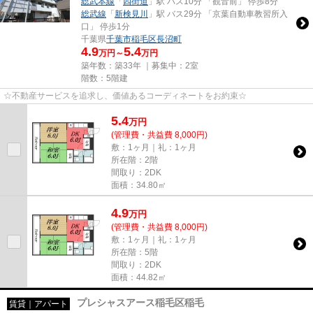
総武本線
「
四街道
」駅 バス10分 「観音前」 停歩8分
総武線
「
新検見川
」駅 バス29分 「京葉自動車教習所入
口」 停歩1分
千葉県
千葉市稲毛区
長沼町
4.9
5.4
万円～
万円
築年数：築33年 ｜募集中：
2室
階数：5階建
☆不動産サービスを追求し、価値あるコーディネートをお約束☆
5.4
万
円
(管理費・共益費 8,000円)
敷：1ヶ月｜礼：1ヶ月
所在階：2階
間取り：2DK
面積：34.80㎡
4.9
万
円
(管理費・共益費 8,000円)
敷：1ヶ月｜礼：1ヶ月
所在階：5階
間取り：2DK
面積：44.82㎡
プレシャスアース稲毛区稲毛
賃貸｜アパート