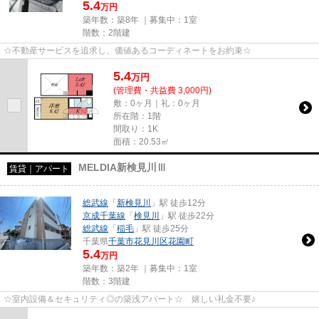
5.4
万円
築年数：築8年 ｜募集中：
1室
階数：2階建
☆不動産サービスを追求し、価値あるコーディネートをお約束☆
5.4
万
円
(管理費・共益費 3,000円)
敷：0ヶ月｜礼：0ヶ月
所在階：1階
間取り：1K
面積：20.53㎡
MELDIA新検見川Ⅲ
賃貸｜アパート
総武線
「
新検見川
」駅 徒歩12分
京成千葉線
「
検見川
」駅 徒歩22分
総武線
「
稲毛
」駅 徒歩25分
千葉県
千葉市花見川区
花園町
5.4
万円
築年数：築2年 ｜募集中：
1室
階数：3階建
☆室内設備＆セキュリティ◎の築浅アパート☆ 嬉しい礼金不要♪