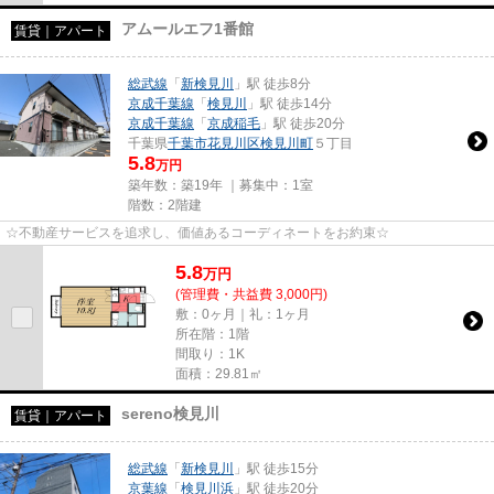
アムールエフ1番館
賃貸｜アパート
総武線
「
新検見川
」駅 徒歩8分
京成千葉線
「
検見川
」駅 徒歩14分
京成千葉線
「
京成稲毛
」駅 徒歩20分
千葉県
千葉市花見川区
検見川町
５丁目
5.8
万円
築年数：築19年 ｜募集中：
1室
階数：2階建
☆不動産サービスを追求し、価値あるコーディネートをお約束☆
5.8
万
円
(管理費・共益費 3,000円)
敷：0ヶ月｜礼：1ヶ月
所在階：1階
間取り：1K
面積：29.81㎡
sereno検見川
賃貸｜アパート
総武線
「
新検見川
」駅 徒歩15分
京葉線
「
検見川浜
」駅 徒歩20分