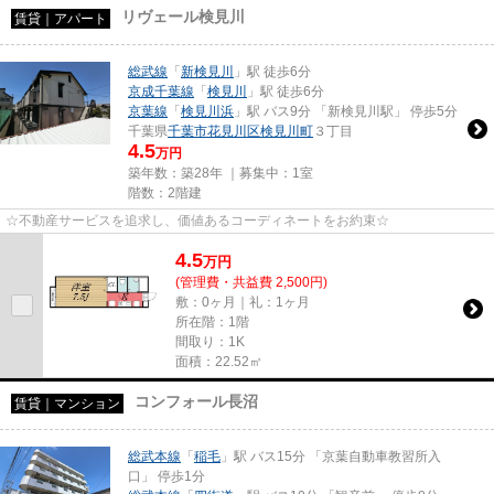
リヴェール検見川
賃貸｜アパート
総武線
「
新検見川
」駅 徒歩6分
京成千葉線
「
検見川
」駅 徒歩6分
京葉線
「
検見川浜
」駅 バス9分 「新検見川駅」 停歩5分
千葉県
千葉市花見川区
検見川町
３丁目
4.5
万円
築年数：築28年 ｜募集中：
1室
階数：2階建
☆不動産サービスを追求し、価値あるコーディネートをお約束☆
4.5
万
円
(管理費・共益費 2,500円)
敷：0ヶ月｜礼：1ヶ月
所在階：1階
間取り：1K
面積：22.52㎡
コンフォール長沼
賃貸｜マンション
総武本線
「
稲毛
」駅 バス15分 「京葉自動車教習所入
口」 停歩1分