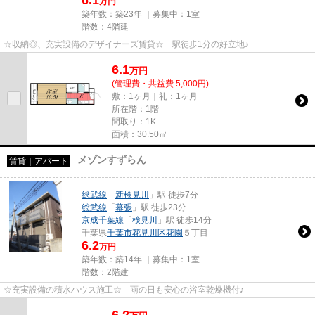
万円
築年数：築23年 ｜募集中：
1室
階数：4階建
☆収納◎、充実設備のデザイナーズ賃貸☆ 駅徒歩1分の好立地♪
6.1
万
円
(管理費・共益費 5,000円)
敷：1ヶ月｜礼：1ヶ月
所在階：1階
間取り：1K
面積：30.50㎡
メゾンすずらん
賃貸｜アパート
総武線
「
新検見川
」駅 徒歩7分
総武線
「
幕張
」駅 徒歩23分
京成千葉線
「
検見川
」駅 徒歩14分
千葉県
千葉市花見川区
花園
５丁目
6.2
万円
築年数：築14年 ｜募集中：
1室
階数：2階建
☆充実設備の積水ハウス施工☆ 雨の日も安心の浴室乾燥機付♪
6.2