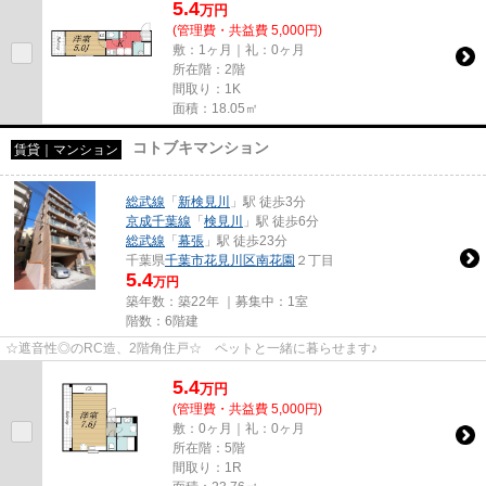
5.4
万
円
(管理費・共益費 5,000円)
敷：1ヶ月｜礼：0ヶ月
所在階：2階
間取り：1K
面積：18.05㎡
コトブキマンション
賃貸｜マンション
総武線
「
新検見川
」駅 徒歩3分
京成千葉線
「
検見川
」駅 徒歩6分
総武線
「
幕張
」駅 徒歩23分
千葉県
千葉市花見川区
南花園
２丁目
5.4
万円
築年数：築22年 ｜募集中：
1室
階数：6階建
☆遮音性◎のRC造、2階角住戸☆ ペットと一緒に暮らせます♪
5.4
万
円
(管理費・共益費 5,000円)
敷：0ヶ月｜礼：0ヶ月
所在階：5階
間取り：1R