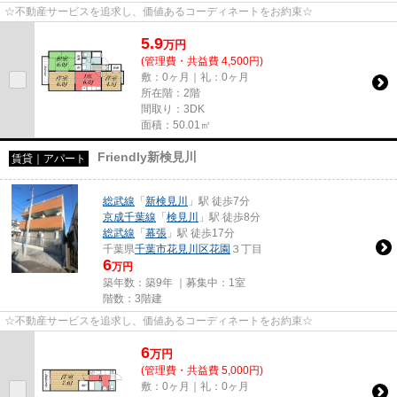
☆不動産サービスを追求し、価値あるコーディネートをお約束☆
5.9
万
円
(管理費・共益費 4,500円)
敷：0ヶ月｜礼：0ヶ月
所在階：2階
間取り：3DK
面積：50.01㎡
Friendly新検見川
賃貸｜アパート
総武線
「
新検見川
」駅 徒歩7分
京成千葉線
「
検見川
」駅 徒歩8分
総武線
「
幕張
」駅 徒歩17分
千葉県
千葉市花見川区
花園
３丁目
6
万円
築年数：築9年 ｜募集中：
1室
階数：3階建
☆不動産サービスを追求し、価値あるコーディネートをお約束☆
6
万
円
(管理費・共益費 5,000円)
敷：0ヶ月｜礼：0ヶ月