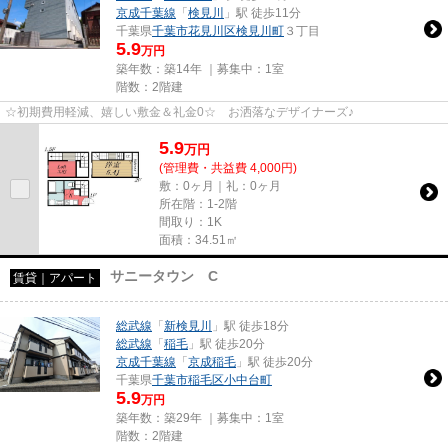
京成千葉線
「
検見川
」駅 徒歩11分
千葉県
千葉市花見川区
検見川町
３丁目
5.9
万円
築年数：築14年 ｜募集中：
1室
階数：2階建
☆初期費用軽減、嬉しい敷金＆礼金0☆ お洒落なデザイナーズ♪
5.9
万
円
(管理費・共益費 4,000円)
敷：0ヶ月｜礼：0ヶ月
所在階：1-2階
間取り：1K
面積：34.51㎡
サニータウン C
賃貸｜アパート
総武線
「
新検見川
」駅 徒歩18分
総武線
「
稲毛
」駅 徒歩20分
京成千葉線
「
京成稲毛
」駅 徒歩20分
千葉県
千葉市稲毛区
小中台町
5.9
万円
築年数：築29年 ｜募集中：
1室
階数：2階建