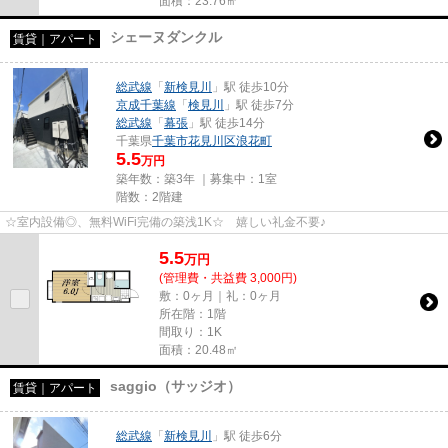
面積：23.76㎡
シェーヌダンクル
賃貸｜アパート
総武線
「
新検見川
」駅 徒歩10分
京成千葉線
「
検見川
」駅 徒歩7分
総武線
「
幕張
」駅 徒歩14分
千葉県
千葉市花見川区
浪花町
5.5
万円
築年数：築3年 ｜募集中：
1室
階数：2階建
☆室内設備◎、無料WiFi完備の築浅1K☆ 嬉しい礼金不要♪
5.5
万
円
(管理費・共益費 3,000円)
敷：0ヶ月｜礼：0ヶ月
所在階：1階
間取り：1K
面積：20.48㎡
saggio（サッジオ）
賃貸｜アパート
総武線
「
新検見川
」駅 徒歩6分