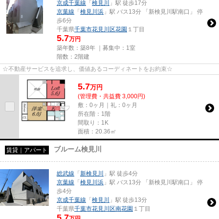
京成千葉線
「
検見川
」駅 徒歩17分
京葉線
「
検見川浜
」駅 バス13分 「新検見川駅南口」 停
歩6分
千葉県
千葉市花見川区
花園
１丁目
5.7
万円
築年数：築8年 ｜募集中：
1室
階数：2階建
☆不動産サービスを追求し、価値あるコーディネートをお約束☆
5.7
万
円
(管理費・共益費 3,000円)
敷：0ヶ月｜礼：0ヶ月
所在階：1階
間取り：1K
面積：20.36㎡
ブルーム検見川
賃貸｜アパート
総武線
「
新検見川
」駅 徒歩4分
京葉線
「
検見川浜
」駅 バス13分 「新検見川駅南口」 停
歩4分
京成千葉線
「
検見川
」駅 徒歩13分
千葉県
千葉市花見川区
南花園
１丁目
5.7
万円