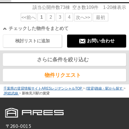
該当公開件数
73
棟 空き数
109
件
1-20
棟表示
1
2
3
4
<<前へ
次へ>>
最初
チェックした物件をまとめて
検討リストに追加
お問い合わせ
さらに条件を絞り込む
物件リクエスト
千葉県の賃貸情報サイトARESレジデンシャルTOP
>
(賃貸)路線・駅から探す
>
JR総武線
>
新検見川駅の賃貸
〒260-0015