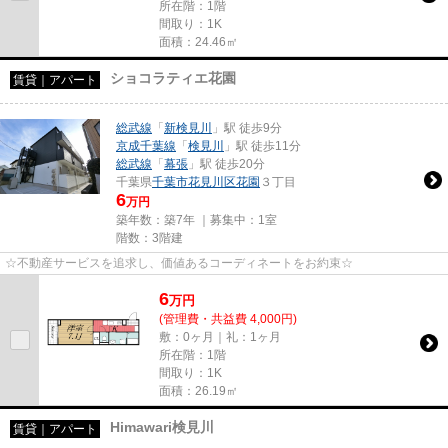
所在階：1階
間取り：1K
面積：24.46㎡
ショコラティエ花園
賃貸｜アパート
総武線
「
新検見川
」駅 徒歩9分
京成千葉線
「
検見川
」駅 徒歩11分
総武線
「
幕張
」駅 徒歩20分
千葉県
千葉市花見川区
花園
３丁目
6
万円
築年数：築7年 ｜募集中：
1室
階数：3階建
☆不動産サービスを追求し、価値あるコーディネートをお約束☆
6
万
円
(管理費・共益費 4,000円)
敷：0ヶ月｜礼：1ヶ月
所在階：1階
間取り：1K
面積：26.19㎡
Himawari検見川
賃貸｜アパート