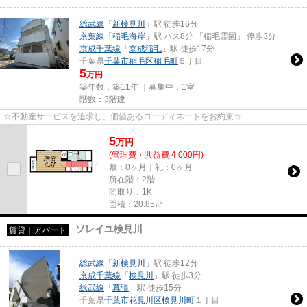
総武線
「
新検見川
」駅 徒歩16分
京葉線
「
稲毛海岸
」駅 バス8分 「稲毛霊園」 停歩3分
京成千葉線
「
京成稲毛
」駅 徒歩17分
千葉県
千葉市稲毛区
稲毛町
５丁目
5
万円
築年数：築11年 ｜募集中：
1室
階数：3階建
☆不動産サービスを追求し、価値あるコーディネートをお約束☆
5
万
円
(管理費・共益費 4,000円)
敷：0ヶ月｜礼：0ヶ月
所在階：2階
間取り：1K
面積：20.85㎡
ソレイユ検見川
賃貸｜アパート
総武線
「
新検見川
」駅 徒歩12分
京成千葉線
「
検見川
」駅 徒歩3分
総武線
「
幕張
」駅 徒歩15分
千葉県
千葉市花見川区
検見川町
１丁目