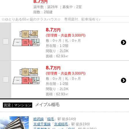
8.7
万円
築年数：築26年 ｜募集中：
2室
階数：2階建
☆ゆとりある60㎡超のテラスハウス☆ 専用庭付、駐車場有り♪
8.7
万
円
(管理費・共益費 3,000円)
敷：0ヶ月｜礼：0ヶ月
所在階：1-2階
間取り：2LDK
面積：62.93㎡
8.7
万
円
(管理費・共益費 3,000円)
敷：0ヶ月｜礼：0ヶ月
所在階：1-2階
間取り：2LDK
面積：62.93㎡
メイプル稲毛
賃貸｜マンション
総武線
「
稲毛
」駅 徒歩14分
京成千葉線
「
京成稲毛
」駅 徒歩19分