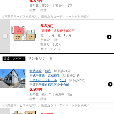
6.8
万円
築年数：築26年 ｜募集中：
1室
階数：3階建
☆不動産サービスを追求し、価値あるコーディネートをお約束☆
6.8
万
円
(管理費・共益費 5,000円)
敷：0ヶ月｜礼：1ヶ月
所在階：3階
間取り：2LDK
面積：50.20㎡
サンセリテ Ⅱ
賃貸｜アパート
総武本線
「
稲毛
」駅 徒歩21分
京成千葉線
「
京成稲毛
」駅 徒歩24分
千葉都市モノレール
「
穴川
」駅 徒歩28分
千葉県
千葉市稲毛区
小中台町
6.9
万円
築年数：築25年 ｜募集中：
2室
階数：2階建
☆不動産サービスを追求し、価値あるコーディネートをお約束☆