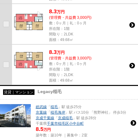
8.3
万
円
(管理費・共益費 3,000円)
敷：0ヶ月｜礼：0ヶ月
所在階：1階
間取り：2LDK
面積：49.68㎡
8.3
万
円
(管理費・共益費 3,000円)
敷：0ヶ月｜礼：0ヶ月
所在階：1階
間取り：2LDK
面積：49.68㎡
Legacy稲毛
賃貸｜マンション
総武線
「
稲毛
」駅 徒歩25分
京葉線
「
稲毛海岸
」駅 バス10分 「熊野神社」 停歩3分
京成千葉線
「
京成稲毛
」駅 徒歩28分
千葉県
千葉市稲毛区
小中台町
8.5
万円
築年数：築10年 ｜募集中：
2室