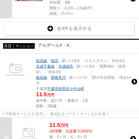
所在階：3階
間取り：2LDK＋1S(納戸)
面積：75.52㎡
全4件を表示する
アルデールY・K
賃貸｜マンション
総武線
「
稲毛
」駅 バス8分 「スカイタウン」 停歩4分
京成千葉線
「
京成稲毛
」駅 バス8分 「熊野神社〔稲毛
区〕」 停歩3分
総武線
「
新検見川
」駅 バス7分 「西小中台団地」 停歩14
分
千葉県
千葉市稲毛区
小中台町
11.5
万円
築年数：築27年 ｜募集中：
1室
階数：3階建
☆不動産サービスを追求し、価値あるコーディネートをお約束☆
11.5
万
円
(管理費・共益費 5,000円)
敷：0ヶ月｜礼：0ヶ月