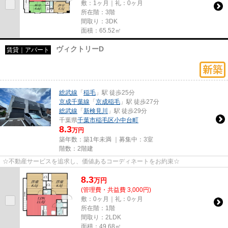
敷：1ヶ月｜礼：0ヶ月
所在階：3階
間取り：3DK
面積：65.52㎡
ヴィクトリーD
賃貸｜アパート
総武線
「
稲毛
」駅 徒歩25分
京成千葉線
「
京成稲毛
」駅 徒歩27分
総武線
「
新検見川
」駅 徒歩29分
千葉県
千葉市稲毛区
小中台町
8.3
万円
築年数：築1年未満 ｜募集中：
3室
階数：2階建
☆不動産サービスを追求し、価値あるコーディネートをお約束☆
8.3
万
円
(管理費・共益費 3,000円)
敷：0ヶ月｜礼：0ヶ月
所在階：1階
間取り：2LDK
面積：49.68㎡