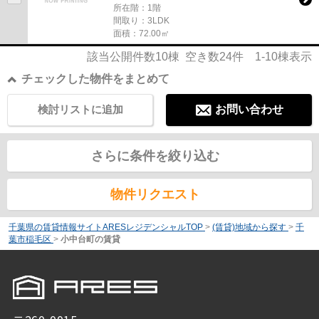
所在階：1階
間取り：3LDK
面積：72.00㎡
該当公開件数
10
棟 空き数
24
件
1-10
棟表示
チェックした物件をまとめて
検討リストに追加
お問い合わせ
さらに条件を絞り込む
物件リクエスト
千葉県の賃貸情報サイトARESレジデンシャルTOP
>
(賃貸)地域から探す
>
千
葉市稲毛区
>
小中台町の賃貸