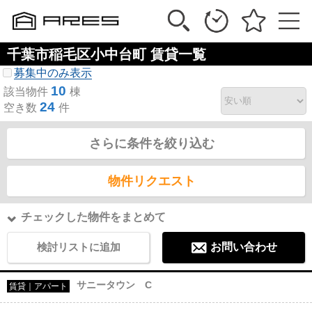
千葉市稲毛区小中台町 賃貸一覧
募集中のみ表示
10
該当物件
棟
24
空き数
件
さらに条件を絞り込む
物件リクエスト
チェックした物件をまとめて
検討リストに追加
お問い合わせ
サニータウン C
賃貸｜アパート