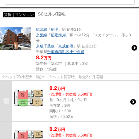
SCヒルズ稲毛
賃貸｜マンション
総武線
「
稲毛
」駅 徒歩21分
京葉線
「
稲毛海岸
」駅 バス12分 「スカイタウン」 停歩3
分
京成千葉線
「
京成稲毛
」駅 徒歩21分
千葉県
千葉市稲毛区
小中台町
8.2
万円
築年数：築32年 ｜募集中：
2室
階数：5階建
☆ペット可(小型犬・猫)☆ ※ペット飼育時、敷金2ヶ月増額
8.2
万
円
(管理費・共益費 5,500円)
敷：0ヶ月｜礼：0ヶ月
所在階：3階
間取り：3DK
面積：65.52㎡
8.2
万
円
(管理費・共益費 5,500円)