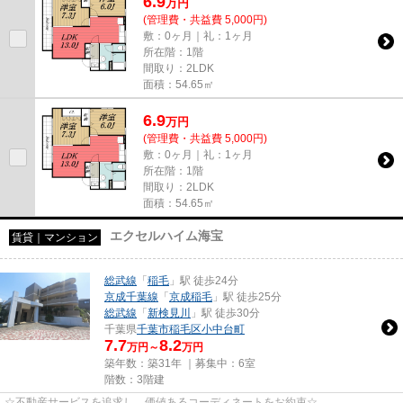
6.9
万
円
(管理費・共益費 5,000円)
敷：0ヶ月｜礼：1ヶ月
所在階：1階
間取り：2LDK
面積：54.65㎡
6.9
万
円
(管理費・共益費 5,000円)
敷：0ヶ月｜礼：1ヶ月
所在階：1階
間取り：2LDK
面積：54.65㎡
エクセルハイム海宝
賃貸｜マンション
総武線
「
稲毛
」駅 徒歩24分
京成千葉線
「
京成稲毛
」駅 徒歩25分
総武線
「
新検見川
」駅 徒歩30分
千葉県
千葉市稲毛区
小中台町
7.7
8.2
万円～
万円
築年数：築31年 ｜募集中：
6室
階数：3階建
☆不動産サービスを追求し、価値あるコーディネートをお約束☆