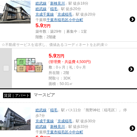
総武線
「
新検見川
」駅 徒歩18分
総武線
「
稲毛
」駅 徒歩20分
京成千葉線
「
京成稲毛
」駅 徒歩20分
千葉県
千葉市稲毛区
小中台町
5.9
万円
築年数：築29年 ｜募集中：
1室
階数：2階建
☆不動産サービスを追求し、価値あるコーディネートをお約束☆
5.9
万
円
(管理費・共益費 4,500円)
敷：0ヶ月｜礼：0ヶ月
所在階：2階
間取り：3DK
面積：50.01㎡
マースピア
賃貸｜アパート
総武線
「
稲毛
」駅 バス11分 「熊野神社〔稲毛区〕」 停
歩7分
京成千葉線
「
京成稲毛
」駅 徒歩30分
総武線
「
新検見川
」駅 徒歩33分
千葉県
千葉市稲毛区
小中台町