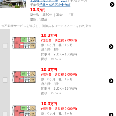
千葉都市モノレール
「
穴川
」駅 徒歩28分
千葉県
千葉市稲毛区
小中台町
10.3
万円
築年数：築30年 ｜募集中：
4室
階数：5階建
☆不動産サービスを追求し、価値あるコーディネートをお約束☆
10.3
万
円
(管理費・共益費 9,000円)
敷：0ヶ月｜礼：1ヶ月
所在階：3階
間取り：2LDK＋1S(納戸)
面積：75.52㎡
10.3
万
円
(管理費・共益費 9,000円)
敷：0ヶ月｜礼：1ヶ月
所在階：3階
間取り：2LDK＋1S(納戸)
面積：75.52㎡
10.3
万
円
(管理費・共益費 9,000円)
敷：0ヶ月｜礼：1ヶ月