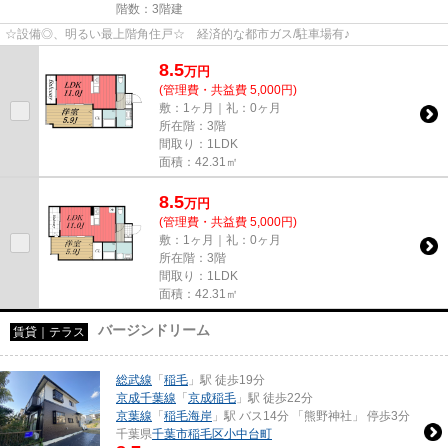
階数：3階建
☆設備◎、明るい最上階角住戸☆ 経済的な都市ガス/駐車場有♪
8.5
万
円
(管理費・共益費 5,000円)
敷：1ヶ月｜礼：0ヶ月
所在階：3階
間取り：1LDK
面積：42.31㎡
8.5
万
円
(管理費・共益費 5,000円)
敷：1ヶ月｜礼：0ヶ月
所在階：3階
間取り：1LDK
面積：42.31㎡
バージンドリーム
賃貸｜テラス
総武線
「
稲毛
」駅 徒歩19分
京成千葉線
「
京成稲毛
」駅 徒歩22分
京葉線
「
稲毛海岸
」駅 バス14分 「熊野神社」 停歩3分
千葉県
千葉市稲毛区
小中台町