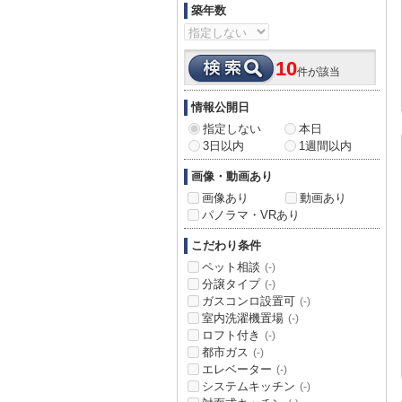
築年数
10
件が該当
情報公開日
指定しない
本日
3日以内
1週間以内
画像・動画あり
画像あり
動画あり
パノラマ・VRあり
こだわり条件
ペット相談
(-)
分譲タイプ
(-)
ガスコンロ設置可
(-)
室内洗濯機置場
(-)
ロフト付き
(-)
都市ガス
(-)
エレベーター
(-)
システムキッチン
(-)