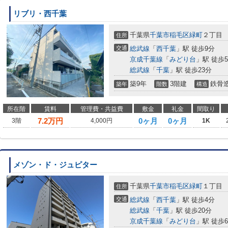
リブリ・西千葉
千葉県
千葉市稲毛区
緑町
２丁目
住所
交通
総武線
「
西千葉
」駅 徒歩9分
京成千葉線
「
みどり台
」駅 徒歩
総武線
「
千葉
」駅 徒歩23分
築9年
3階建
鉄骨
築年
階数
構造
所在階
賃料
管理費・共益費
敷金
礼金
間取り
7.2
万円
0ヶ月
0ヶ月
3階
4,000円
1K
メゾン・ド・ジュピター
千葉県
千葉市稲毛区
緑町
１丁目
住所
交通
総武線
「
西千葉
」駅 徒歩4分
総武線
「
千葉
」駅 徒歩20分
京成千葉線
「
みどり台
」駅 徒歩