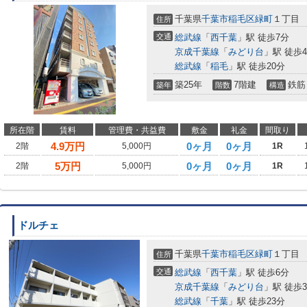
千葉県
千葉市稲毛区
緑町
１丁目
住所
交通
総武線
「
西千葉
」駅 徒歩7分
京成千葉線
「
みどり台
」駅 徒歩
総武線
「
稲毛
」駅 徒歩20分
築25年
7階建
鉄筋
築年
階数
構造
所在階
賃料
管理費・共益費
敷金
礼金
間取り
4.9
万円
0ヶ月
0ヶ月
2階
5,000円
1R
5
万円
0ヶ月
0ヶ月
2階
5,000円
1R
ドルチェ
千葉県
千葉市稲毛区
緑町
１丁目
住所
交通
総武線
「
西千葉
」駅 徒歩6分
京成千葉線
「
みどり台
」駅 徒歩
総武線
「
千葉
」駅 徒歩23分