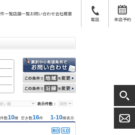
物件一覧
店舗一覧
お問い合わせ
会社概要
電話
来店予約
表示件数：
10
16
1-10
件数
棟 空き数
件
棟表示