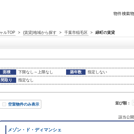
物件検索
ャルTOP
>
(賃貸)地域から探す
>
千葉市稲毛区
>
緑町の賃貸
面積
下限なし～上限なし
築年数
指定しない
間取り
指定なし
並び順：
空室物件のみ表示
該当公開
メゾン・ド・ディマンシェ