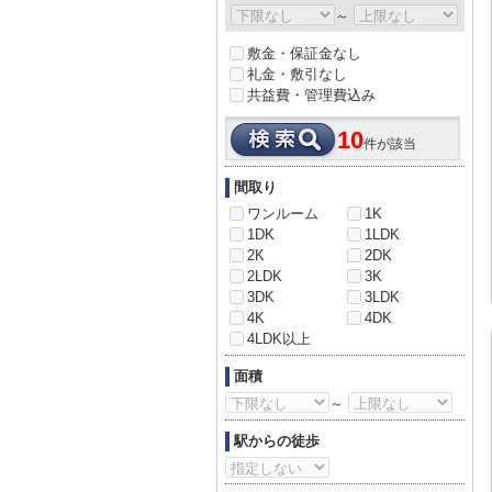
～
敷金・保証金なし
礼金・敷引なし
共益費・管理費込み
10
件が該当
間取り
ワンルーム
1K
1DK
1LDK
2K
2DK
2LDK
3K
3DK
3LDK
4K
4DK
4LDK以上
面積
～
駅からの徒歩