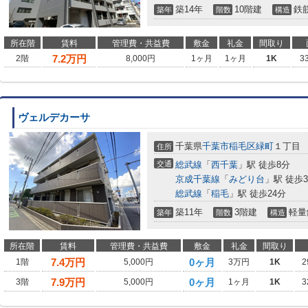
築14年
10階建
鉄
築年
階数
構造
所在階
賃料
管理費・共益費
敷金
礼金
間取り
7.2
万円
2階
8,000円
1ヶ月
1ヶ月
1K
3
ヴェルデカーサ
千葉県
千葉市稲毛区
緑町
１丁目
住所
交通
総武線
「
西千葉
」駅 徒歩8分
京成千葉線
「
みどり台
」駅 徒歩
総武線
「
稲毛
」駅 徒歩24分
築11年
3階建
軽量
築年
階数
構造
所在階
賃料
管理費・共益費
敷金
礼金
間取り
7.4
万円
0ヶ月
1階
5,000円
3万円
1K
2
7.9
万円
0ヶ月
3階
5,000円
1ヶ月
1K
3