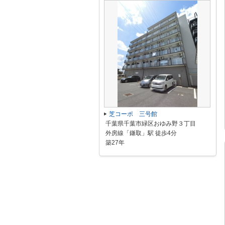
芝コーポ 三号館
千葉県千葉市緑区おゆみ野３丁目
外房線「鎌取」駅 徒歩4分
築27年