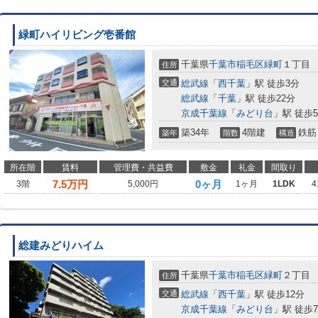
緑町ハイリビング壱番館
千葉県
千葉市稲毛区
緑町
１丁目
住所
交通
総武線
「
西千葉
」駅 徒歩3分
総武線
「
千葉
」駅 徒歩22分
京成千葉線
「
みどり台
」駅 徒歩
築34年
4階建
鉄筋
築年
階数
構造
所在階
賃料
管理費・共益費
敷金
礼金
間取り
7.5
万円
0ヶ月
3階
5,000円
1ヶ月
1LDK
4
総建みどりハイム
千葉県
千葉市稲毛区
緑町
２丁目
住所
交通
総武線
「
西千葉
」駅 徒歩12分
京成千葉線
「
みどり台
」駅 徒歩