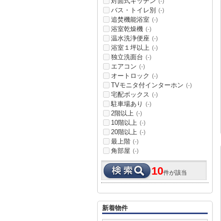
対面式キッチン
(-)
バス・トイレ別
(-)
追焚機能浴室
(-)
浴室乾燥機
(-)
温水洗浄便座
(-)
浴室１坪以上
(-)
独立洗面台
(-)
エアコン
(-)
オートロック
(-)
TVモニタ付インターホン
(-)
宅配ボックス
(-)
駐車場あり
(-)
2階以上
(-)
10階以上
(-)
20階以上
(-)
最上階
(-)
角部屋
(-)
10
件が該当
新着物件