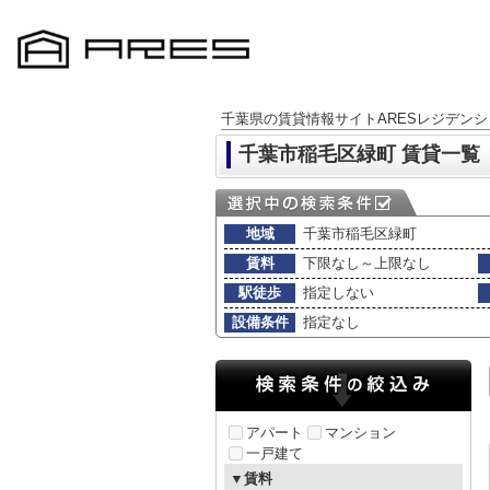
千葉県の賃貸情報サイトARESレジデンシ
千葉市稲毛区緑町 賃貸一覧
地域
千葉市稲毛区緑町
賃料
下限なし～上限なし
駅徒歩
指定しない
設備条件
指定なし
アパート
マンション
一戸建て
▼賃料