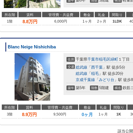
築8年
3階建
軽量
築年
階数
構造
所在階
賃料
管理費・共益費
敷金
礼金
間取り
8.8
万円
1階
6,000円
1ヶ月
2ヶ月
1LDK
4
Blanc Neige Nishichiba
千葉県
千葉市稲毛区
緑町
１丁目
住所
交通
総武線
「
西千葉
」駅 徒歩5分
総武線
「
稲毛
」駅 徒歩20分
京成千葉線
「
みどり台
」駅 徒歩
築5年
5階建
鉄筋
築年
階数
構造
所在階
賃料
管理費・共益費
敷金
礼金
間取り
8.9
万円
0ヶ月
3階
9,500円
1ヶ月
1K
3
該当公開