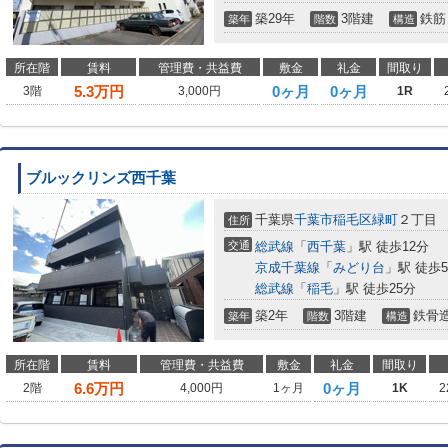
築29年
3階建
鉄筋
築年
階数
構造
所在階
賃料
管理費・共益費
敷金
礼金
間取り
5.3
万円
0ヶ月
0ヶ月
3階
3,000円
1R
ブルックリンズ西千葉
千葉県
千葉市稲毛区
緑町
２丁目
住所
交通
総武線
「
西千葉
」駅 徒歩12分
京成千葉線
「
みどり台
」駅 徒歩
総武線
「
稲毛
」駅 徒歩25分
築2年
3階建
鉄骨
築年
階数
構造
所在階
賃料
管理費・共益費
敷金
礼金
間取り
6.6
万円
0ヶ月
2階
4,000円
1ヶ月
1K
2