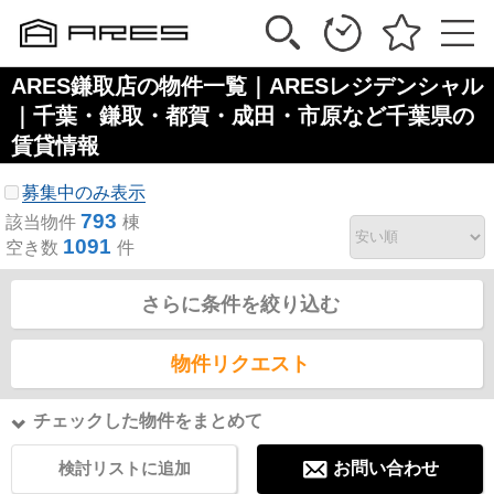
ARES鎌取店の物件一覧｜ARESレジデンシャル
｜千葉・鎌取・都賀・成田・市原など千葉県の
賃貸情報
募集中のみ表示
793
該当物件
棟
1091
空き数
件
さらに条件を絞り込む
物件リクエスト
チェックした物件をまとめて
検討リストに追加
お問い合わせ