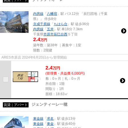
賃貸｜アパート
内房線
「
八幡宿
」駅 バス12分 「辰巳団地（千葉
県）」 停歩8分
京成千原線
「
ちはら台
」駅 徒歩36分
内房線
「
五井
」駅 車18分 7.3km
千葉県
市原市
辰巳台西
５丁目
2.4
万円
築年数：築38年 ｜募集中：
1室
階数：2階建
ARES市原店 2024年6月20日から管理開始
2.4
万
円
(管理費・共益費 6,000円)
敷：0ヶ月｜礼：0ヶ月
所在階：1階
間取り：1R
面積：18.63㎡
ジェンティーレ一穂
賃貸｜アパート
東金線
「
求名
」駅 徒歩13分
東金線
「
東金
」駅 徒歩40分