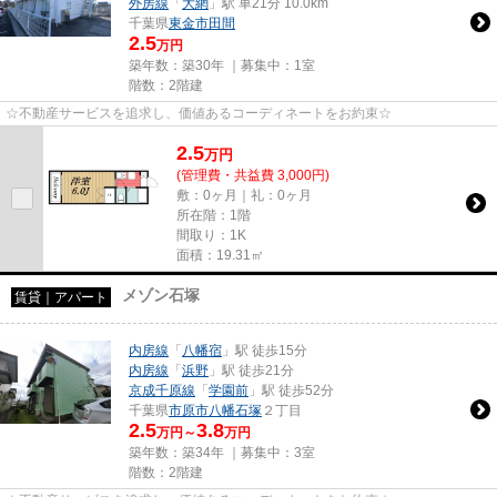
外房線
「
大網
」駅 車21分 10.0km
千葉県
東金市
田間
2.5
万円
築年数：築30年 ｜募集中：
1室
階数：2階建
☆不動産サービスを追求し、価値あるコーディネートをお約束☆
2.5
万
円
(管理費・共益費 3,000円)
敷：0ヶ月｜礼：0ヶ月
所在階：1階
間取り：1K
面積：19.31㎡
メゾン石塚
賃貸｜アパート
内房線
「
八幡宿
」駅 徒歩15分
内房線
「
浜野
」駅 徒歩21分
京成千原線
「
学園前
」駅 徒歩52分
千葉県
市原市
八幡石塚
２丁目
2.5
3.8
万円～
万円
築年数：築34年 ｜募集中：
3室
階数：2階建