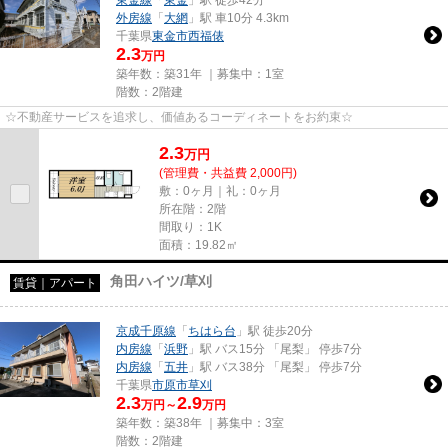
東金線
「
東金
」駅 徒歩42分
外房線
「
大網
」駅 車10分 4.3km
千葉県
東金市
西福俵
2.3
万円
築年数：築31年 ｜募集中：
1室
階数：2階建
☆不動産サービスを追求し、価値あるコーディネートをお約束☆
2.3
万
円
(管理費・共益費 2,000円)
敷：0ヶ月｜礼：0ヶ月
所在階：2階
間取り：1K
面積：19.82㎡
角田ハイツ/草刈
賃貸｜アパート
京成千原線
「
ちはら台
」駅 徒歩20分
内房線
「
浜野
」駅 バス15分 「尾梨」 停歩7分
内房線
「
五井
」駅 バス38分 「尾梨」 停歩7分
千葉県
市原市
草刈
2.3
2.9
万円～
万円
築年数：築38年 ｜募集中：
3室
階数：2階建