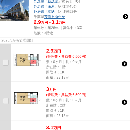
外房線
「
新茂原
」駅 徒歩10分
外房線
「
茂原
」駅 徒歩45分
外房線
「
本納
」駅 徒歩52分
千葉県
茂原市
ゆたか
2.9
3.1
万円～
万円
築年数：築28年 ｜募集中：
3室
階数：3階建
2025/3から管理開始
2.9
万
円
(管理費・共益費 6,500円)
敷：0ヶ月｜礼：0ヶ月
所在階：1階
間取り：1K
面積：23.18㎡
3
万
円
(管理費・共益費 6,500円)
敷：0ヶ月｜礼：0ヶ月
所在階：2階
間取り：1K
面積：23.18㎡
3.1
万
円