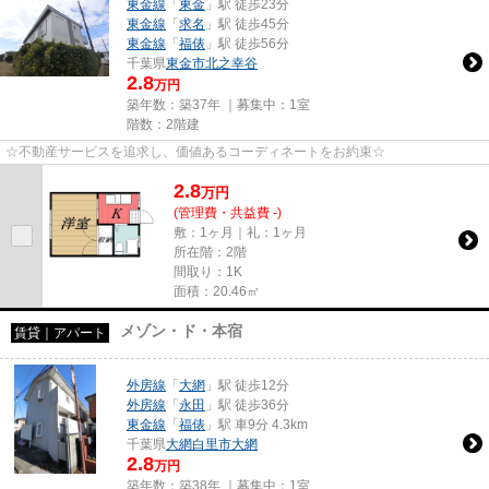
東金線
「
東金
」駅 徒歩23分
東金線
「
求名
」駅 徒歩45分
東金線
「
福俵
」駅 徒歩56分
千葉県
東金市
北之幸谷
2.8
万円
築年数：築37年 ｜募集中：
1室
階数：2階建
☆不動産サービスを追求し、価値あるコーディネートをお約束☆
2.8
万
円
(管理費・共益費 -)
敷：1ヶ月｜礼：1ヶ月
所在階：2階
間取り：1K
面積：20.46㎡
メゾン・ド・本宿
賃貸｜アパート
外房線
「
大網
」駅 徒歩12分
外房線
「
永田
」駅 徒歩36分
東金線
「
福俵
」駅 車9分 4.3km
千葉県
大網白里市
大網
2.8
万円
築年数：築38年 ｜募集中：
1室