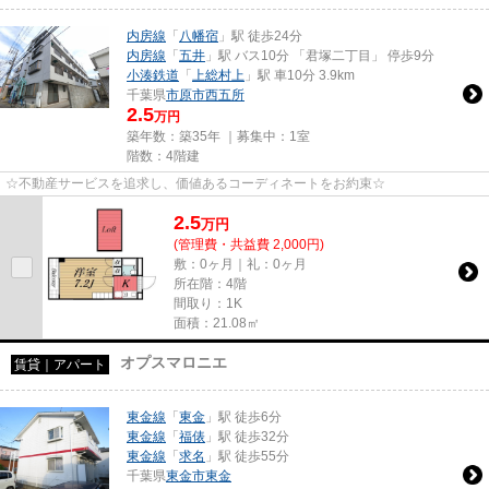
内房線
「
八幡宿
」駅 徒歩24分
内房線
「
五井
」駅 バス10分 「君塚二丁目」 停歩9分
小湊鉄道
「
上総村上
」駅 車10分 3.9km
千葉県
市原市
西五所
2.5
万円
築年数：築35年 ｜募集中：
1室
階数：4階建
☆不動産サービスを追求し、価値あるコーディネートをお約束☆
2.5
万
円
(管理費・共益費 2,000円)
敷：0ヶ月｜礼：0ヶ月
所在階：4階
間取り：1K
面積：21.08㎡
オプスマロニエ
賃貸｜アパート
東金線
「
東金
」駅 徒歩6分
東金線
「
福俵
」駅 徒歩32分
東金線
「
求名
」駅 徒歩55分
千葉県
東金市
東金