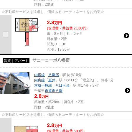
階数：2階建
☆不動産サービスを追求し、価値あるコーディネートをお約束☆
2.8
万
円
(管理費・共益費 2,000円)
敷：0ヶ月｜礼：0ヶ月
所在階：2階
間取り：1K
面積：19.80㎡
サニーコーポ八幡宿
賃貸｜アパート
内房線
「
八幡宿
」駅 徒歩10分
内房線
「
五井
」駅 バス11分 「埋立入口」 停歩1分
京成千原線
「
ちはら台
」駅 車17分 7.8km
千葉県
市原市
八幡
2.8
万円
築年数：築28年 ｜募集中：
2室
階数：2階建
☆不動産サービスを追求し、価値あるコーディネートをお約束☆
2.8
万
円
(管理費・共益費 600円)