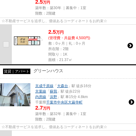
2.5
万円
築年数：築30年 ｜募集中：
1室
階数：2階建
☆不動産サービスを追求し、価値あるコーディネートをお約束☆
2.5
万
円
(管理費・共益費 4,500円)
敷：0ヶ月｜礼：0ヶ月
所在階：2階
間取り：1K
面積：21.37㎡
グリーンハウス
賃貸｜アパート
京成千原線
「
大森台
」駅 徒歩16分
京葉線
「
蘇我
」駅 徒歩22分
内房線
「
浜野
」駅 車15分 4.8km
千葉県
千葉市中央区
大巌寺町
2.7
万円
築年数：築32年 ｜募集中：
1室
階数：2階建
☆不動産サービスを追求し、価値あるコーディネートをお約束☆