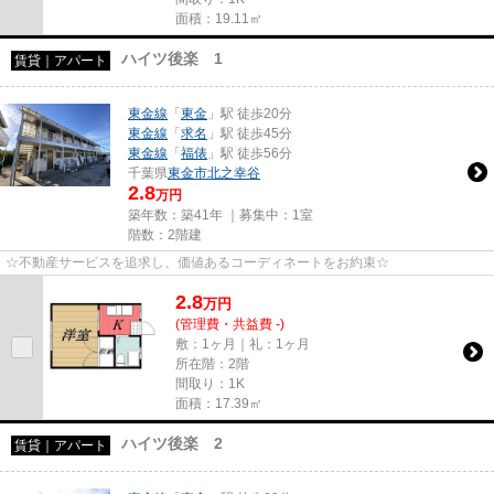
面積：19.11㎡
ハイツ後楽 1
賃貸｜アパート
東金線
「
東金
」駅 徒歩20分
東金線
「
求名
」駅 徒歩45分
東金線
「
福俵
」駅 徒歩56分
千葉県
東金市
北之幸谷
2.8
万円
築年数：築41年 ｜募集中：
1室
階数：2階建
☆不動産サービスを追求し、価値あるコーディネートをお約束☆
2.8
万
円
(管理費・共益費 -)
敷：1ヶ月｜礼：1ヶ月
所在階：2階
間取り：1K
面積：17.39㎡
ハイツ後楽 2
賃貸｜アパート