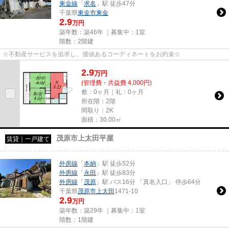
東金線
「
求名
」駅 徒歩47分
千葉県
東金市
東金
2.9
万円
築年数：築46年 ｜募集中：
1室
階数：2階建
☆不動産サービスを追求し、価値あるコーディネートをお約束☆
2.9
万
円
(管理費・共益費 4,000円)
敷：0ヶ月｜礼：0ヶ月
所在階：2階
間取り：2K
面積：30.00㎡
茂原市上太田平屋
賃貸｜一戸建て
外房線
「
本納
」駅 徒歩52分
外房線
「
永田
」駅 徒歩83分
外房線
「
茂原
」駅 バス16分 「真名入口」 停歩64分
千葉県
茂原市
上太田
1471-10
2.9
万円
築年数：築29年 ｜募集中：
1室
階数：1階建