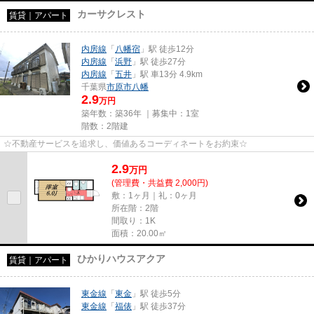
カーサクレスト
賃貸｜アパート
内房線
「
八幡宿
」駅 徒歩12分
内房線
「
浜野
」駅 徒歩27分
内房線
「
五井
」駅 車13分 4.9km
千葉県
市原市
八幡
2.9
万円
築年数：築36年 ｜募集中：
1室
階数：2階建
☆不動産サービスを追求し、価値あるコーディネートをお約束☆
2.9
万
円
(管理費・共益費 2,000円)
敷：1ヶ月｜礼：0ヶ月
所在階：2階
間取り：1K
面積：20.00㎡
ひかりハウスアクア
賃貸｜アパート
東金線
「
東金
」駅 徒歩5分
東金線
「
福俵
」駅 徒歩37分