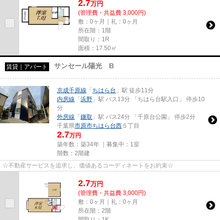
2.7
万
円
(管理費・共益費 3,000円)
敷：0ヶ月｜礼：0ヶ月
所在階：1階
間取り：1R
面積：17.50㎡
サンセール陽光 B
賃貸｜アパート
京成千原線
「
ちはら台
」駅 徒歩11分
内房線
「
浜野
」駅 バス13分 「ちはら台駅入口」 停歩10
分
外房線
「
鎌取
」駅 バス24分 「千原台公園」 停歩2分
千葉県
市原市
ちはら台西
５丁目
2.7
万円
築年数：築34年 ｜募集中：
1室
階数：2階建
☆不動産サービスを追求し、価値あるコーディネートをお約束☆
2.7
万
円
(管理費・共益費 3,000円)
敷：0ヶ月｜礼：0ヶ月
所在階：2階
間取り：1K