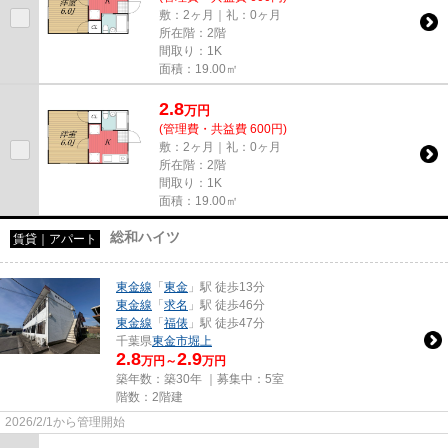
敷：2ヶ月｜礼：0ヶ月
所在階：2階
間取り：1K
面積：19.00㎡
2.8
万
円
(管理費・共益費 600円)
敷：2ヶ月｜礼：0ヶ月
所在階：2階
間取り：1K
面積：19.00㎡
総和ハイツ
賃貸｜アパート
東金線
「
東金
」駅 徒歩13分
東金線
「
求名
」駅 徒歩46分
東金線
「
福俵
」駅 徒歩47分
千葉県
東金市
堀上
2.8
2.9
万円～
万円
築年数：築30年 ｜募集中：
5室
階数：2階建
2026/2/1から管理開始