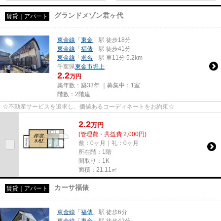
グランドメゾン君ヶ代
賃貸｜アパート
東金線
「
東金
」駅 徒歩18分
東金線
「
福俵
」駅 徒歩41分
東金線
「
求名
」駅 車11分 5.2km
千葉県
東金市
堀上
2.2
万円
築年数：築33年 ｜募集中：
1室
階数：2階建
☆不動産サービスを追求し、価値あるコーディネートをお約束☆
2.2
万
円
(管理費・共益費 2,000円)
敷：0ヶ月｜礼：0ヶ月
所在階：1階
間取り：1K
面積：21.11㎡
カーサ福俵
賃貸｜アパート
東金線
「
福俵
」駅 徒歩6分