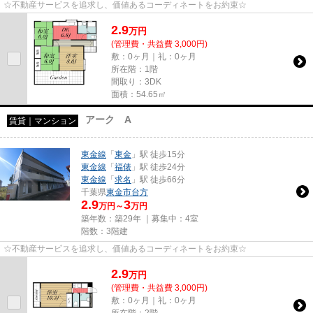
☆不動産サービスを追求し、価値あるコーディネートをお約束☆
2.9
万
円
(管理費・共益費 3,000円)
敷：0ヶ月｜礼：0ヶ月
所在階：1階
間取り：3DK
面積：54.65㎡
アーク A
賃貸｜マンション
東金線
「
東金
」駅 徒歩15分
東金線
「
福俵
」駅 徒歩24分
東金線
「
求名
」駅 徒歩66分
千葉県
東金市
台方
2.9
3
万円～
万円
築年数：築29年 ｜募集中：
4室
階数：3階建
☆不動産サービスを追求し、価値あるコーディネートをお約束☆
2.9
万
円
(管理費・共益費 3,000円)
敷：0ヶ月｜礼：0ヶ月