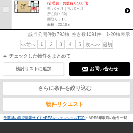
(管理費・共益費 6,500円)
敷：0ヶ月｜礼：0ヶ月
所在階：3階
間取り：1K
面積：23.18㎡
該当公開件数
793
棟 空き数
1091
件
1-20
棟表示
1
2
3
4
5
<<前へ
次へ>>
最初
チェックした物件をまとめて
検討リストに追加
お問い合わせ
さらに条件を絞り込む
物件リクエスト
千葉県の賃貸情報サイトARESレジデンシャルTOP
>
ARES鎌取店の物件一覧