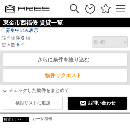
東金市西福俵 賃貸一覧
募集中のみ表示
6
該当物件
棟
6
空き数
件
さらに条件を絞り込む
物件リクエスト
チェックした物件をまとめて
検討リストに追加
お問い合わせ
カーサ福俵
賃貸｜アパート