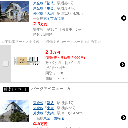
東金線
「
福俵
」駅 徒歩6分
東金線
「
東金
」駅 徒歩42分
外房線
「
大網
」駅 車10分 4.3km
千葉県
東金市
西福俵
2.3
万円
築年数：築31年 ｜募集中：
1室
階数：2階建
☆不動産サービスを追求し、価値あるコーディネートをお約束☆
2.3
万
円
(管理費・共益費 2,000円)
敷：0ヶ月｜礼：0ヶ月
所在階：2階
間取り：1K
面積：19.82㎡
パークアベニュー A
賃貸｜アパート
東金線
「
福俵
」駅 徒歩4分
東金線
「
東金
」駅 徒歩38分
外房線
「
大網
」駅 車10分 4.5km
千葉県
東金市
西福俵
4.5
万円