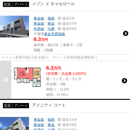
メゾン ド キャセロール
賃貸｜アパート
東金線
「
福俵
」駅 徒歩2分
東金線
「
東金
」駅 徒歩37分
外房線
「
大網
」駅 徒歩54分
千葉県
東金市
西福俵
6.3
万円
築年数：築10年 ｜募集中：
1室
階数：2階建
☆ペット飼育可能(小型犬猫)☆ ※ペット飼育時敷金増額有り
6.3
万
円
(管理費・共益費 4,000円)
敷：1ヶ月｜礼：0ヶ月
所在階：1階
間取り：1LDK
面積：41.96㎡
アメニティ コート
賃貸｜アパート
東金線
「
福俵
」駅 徒歩11分
東金線
「
東金
」駅 徒歩43分
外房線
「
大網
」駅 徒歩47分