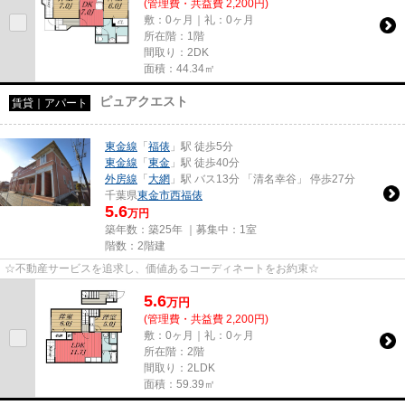
(管理費・共益費 2,200円)
敷：0ヶ月｜礼：0ヶ月
所在階：1階
間取り：2DK
面積：44.34㎡
ピュアクエスト
賃貸｜アパート
東金線
「
福俵
」駅 徒歩5分
東金線
「
東金
」駅 徒歩40分
外房線
「
大網
」駅 バス13分 「清名幸谷」 停歩27分
千葉県
東金市
西福俵
5.6
万円
築年数：築25年 ｜募集中：
1室
階数：2階建
☆不動産サービスを追求し、価値あるコーディネートをお約束☆
5.6
万
円
(管理費・共益費 2,200円)
敷：0ヶ月｜礼：0ヶ月
所在階：2階
間取り：2LDK
面積：59.39㎡