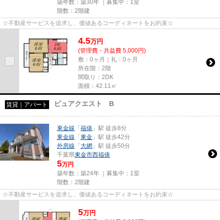
築年数：築30年 ｜募集中：
1室
階数：2階建
☆不動産サービスを追求し、価値あるコーディネートをお約束☆
4.5
万
円
(管理費・共益費 5,000円)
敷：0ヶ月｜礼：0ヶ月
所在階：2階
間取り：2DK
面積：42.11㎡
ピュアクエスト B
賃貸｜アパート
東金線
「
福俵
」駅 徒歩8分
東金線
「
東金
」駅 徒歩42分
外房線
「
大網
」駅 徒歩50分
千葉県
東金市
西福俵
5
万円
築年数：築24年 ｜募集中：
1室
階数：2階建
☆不動産サービスを追求し、価値あるコーディネートをお約束☆
5
万
円