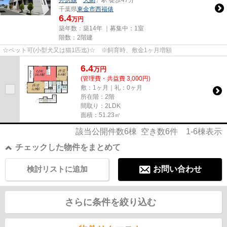
千葉県
東金市
西福俵
6.4
万円
築年数：築14年 ｜募集中：
1室
階数：2階建
☆ペット可(小型犬又は猫1匹迄)☆ ※飼育時、敷金1ヶ月増額
6.4
万
円
(管理費・共益費 3,000円)
敷：1ヶ月｜礼：0ヶ月
所在階：2階
間取り：2LDK
面積：51.23㎡
該当公開件数
6
棟 空き数
6
件
1-6
棟表示
チェックした物件をまとめて
検討リストに追加
お問い合わせ
さらに条件を絞り込む