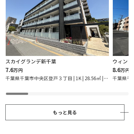
スカイグランデ新千葉
ウィンド
7.6
8.6
万円
万円
千葉県千葉市中央区登戸３丁目 | 1K | 28.56㎡ | 築2年
もっと見る