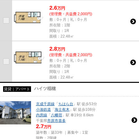
2.6
万
円
(管理費・共益費 2,000円)
敷：0ヶ月｜礼：0ヶ月
所在階：1階
間取り：1R
面積：22.48㎡
2.8
万
円
(管理費・共益費 2,000円)
敷：0ヶ月｜礼：0ヶ月
所在階：2階
間取り：1R
面積：22.48㎡
ハイツ稲穂
賃貸｜アパート
京成千原線
「
ちはら台
」駅 徒歩53分
小湊鉄道
「
海士有木
」駅 徒歩108分
内房線
「
八幡宿
」駅 車19分 8.6km
千葉県
市原市
喜多
2.7
万円
築年数：築33年 ｜募集中：
1室
階数：2階建