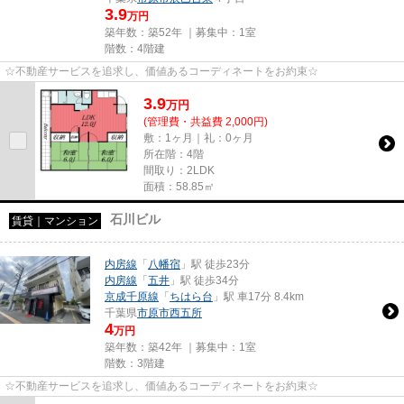
3.9
万円
築年数：築52年 ｜募集中：
1室
階数：4階建
☆不動産サービスを追求し、価値あるコーディネートをお約束☆
3.9
万
円
(管理費・共益費 2,000円)
敷：1ヶ月｜礼：0ヶ月
所在階：4階
間取り：2LDK
面積：58.85㎡
石川ビル
賃貸｜マンション
内房線
「
八幡宿
」駅 徒歩23分
内房線
「
五井
」駅 徒歩34分
京成千原線
「
ちはら台
」駅 車17分 8.4km
千葉県
市原市
西五所
4
万円
築年数：築42年 ｜募集中：
1室
階数：3階建
☆不動産サービスを追求し、価値あるコーディネートをお約束☆