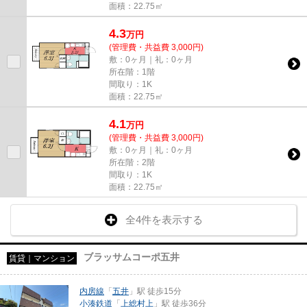
面積：22.75㎡
4.3
万
円
(管理費・共益費 3,000円)
敷：0ヶ月｜礼：0ヶ月
所在階：1階
間取り：1K
面積：22.75㎡
4.1
万
円
(管理費・共益費 3,000円)
敷：0ヶ月｜礼：0ヶ月
所在階：2階
間取り：1K
面積：22.75㎡
全4件を表示する
ブラッサムコーポ五井
賃貸｜マンション
内房線
「
五井
」駅 徒歩15分
小湊鉄道
「
上総村上
」駅 徒歩36分