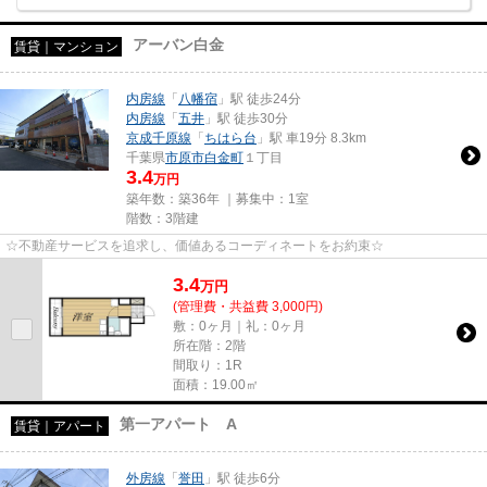
アーバン白金
賃貸｜マンション
内房線
「
八幡宿
」駅 徒歩24分
内房線
「
五井
」駅 徒歩30分
京成千原線
「
ちはら台
」駅 車19分 8.3km
千葉県
市原市
白金町
１丁目
3.4
万円
築年数：築36年 ｜募集中：
1室
階数：3階建
☆不動産サービスを追求し、価値あるコーディネートをお約束☆
3.4
万
円
(管理費・共益費 3,000円)
敷：0ヶ月｜礼：0ヶ月
所在階：2階
間取り：1R
面積：19.00㎡
第一アパート A
賃貸｜アパート
外房線
「
誉田
」駅 徒歩6分