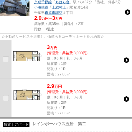
京成千原線
「
ちはら台
」駅 バス37分 「惣社」 停歩2分
小湊鉄道
「
上総村上
」駅 徒歩14分
千葉県
市原市
諏訪
１丁目
2.9
3
万円～
万円
築年数：築35年 ｜募集中：
2室
階数：3階建
☆不動産サービスを追求し、価値あるコーディネートをお約束☆
3
万
円
(管理費・共益費 3,000円)
敷：0ヶ月｜礼：0ヶ月
所在階：1階
間取り：1R
面積：27.03㎡
2.9
万
円
(管理費・共益費 3,000円)
敷：0ヶ月｜礼：0ヶ月
所在階：2階
間取り：1R
面積：27.03㎡
レインボーハウス五所 第二
賃貸｜アパート