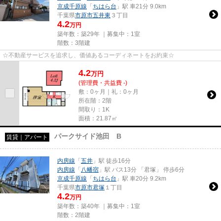
京成千原線
「
ちはら台
」駅 車21分 9.0km
千葉県
市原市
五井東
３丁目
4.2
万円
築年数：築29年 ｜募集中：
1室
階数：3階建
☆不動産サービスを追求し、価値あるコーディネートをお約束☆
4.2
万
円
(管理費・共益費 -)
敷：0ヶ月｜礼：0ヶ月
所在階：2階
間取り：1K
面積：21.87㎡
パークサイド池田 B
賃貸｜アパート
内房線
「
五井
」駅 徒歩16分
内房線
「
八幡宿
」駅 バス13分 「君塚」 停歩6分
京成千原線
「
ちはら台
」駅 車20分 9.2km
千葉県
市原市
君塚
１丁目
4.2
万円
築年数：築40年 ｜募集中：
1室
階数：2階建