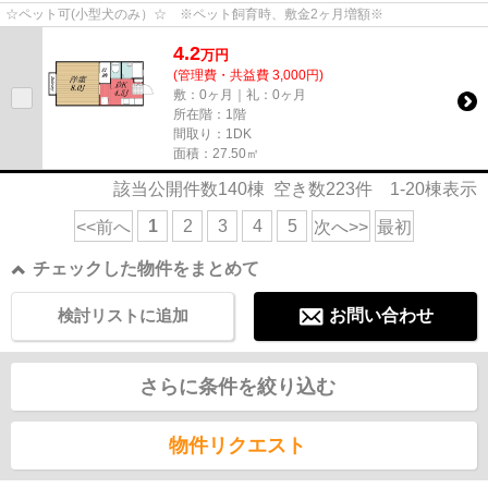
☆ペット可(小型犬のみ）☆ ※ペット飼育時、敷金2ヶ月増額※
4.2
万
円
(管理費・共益費 3,000円)
敷：0ヶ月｜礼：0ヶ月
所在階：1階
間取り：1DK
面積：27.50㎡
該当公開件数
140
棟 空き数
223
件
1-20
棟表示
1
2
3
4
5
<<前へ
次へ>>
最初
チェックした物件をまとめて
検討リストに追加
お問い合わせ
さらに条件を絞り込む
物件リクエスト