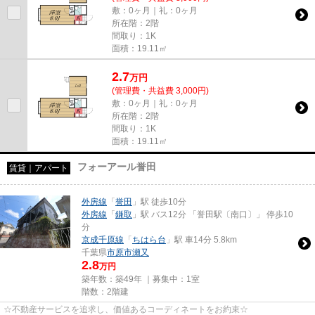
敷：0ヶ月｜礼：0ヶ月
所在階：2階
間取り：1K
面積：19.11㎡
2.7
万
円
(管理費・共益費 3,000円)
敷：0ヶ月｜礼：0ヶ月
所在階：2階
間取り：1K
面積：19.11㎡
フォーアール誉田
賃貸｜アパート
外房線
「
誉田
」駅 徒歩10分
外房線
「
鎌取
」駅 バス12分 「誉田駅〔南口〕」 停歩10
分
京成千原線
「
ちはら台
」駅 車14分 5.8km
千葉県
市原市
瀬又
2.8
万円
築年数：築49年 ｜募集中：
1室
階数：2階建
☆不動産サービスを追求し、価値あるコーディネートをお約束☆