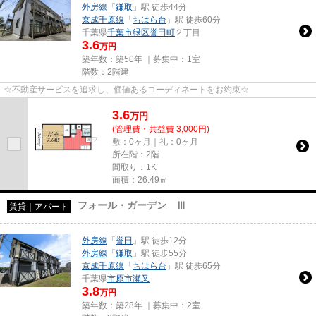
外房線
「
鎌取
」駅 徒歩44分
京成千原線
「
ちはら台
」駅 徒歩60分
千葉県
千葉市緑区
誉田町
２丁目
3.6
万円
築年数：築50年 ｜募集中：
1室
階数：2階建
☆不動産サービスを追求し、価値あるコーディネートをお約束☆
3.6
万
円
(管理費・共益費 3,000円)
敷：0ヶ月｜礼：0ヶ月
所在階：2階
間取り：1K
面積：26.49㎡
フォール・ガーデン Ⅲ
賃貸｜アパート
外房線
「
誉田
」駅 徒歩12分
外房線
「
鎌取
」駅 徒歩55分
京成千原線
「
ちはら台
」駅 徒歩65分
千葉県
市原市
瀬又
3.8
万円
築年数：築28年 ｜募集中：
2室