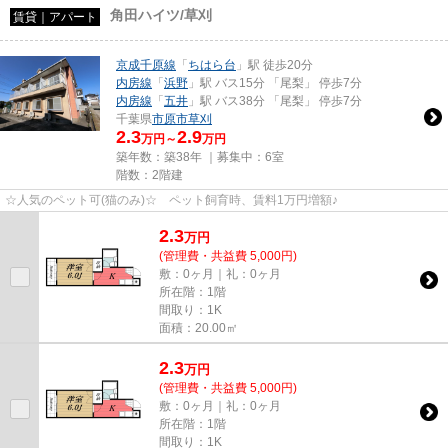
角田ハイツ/草刈
賃貸｜アパート
京成千原線
「
ちはら台
」駅 徒歩20分
内房線
「
浜野
」駅 バス15分 「尾梨」 停歩7分
内房線
「
五井
」駅 バス38分 「尾梨」 停歩7分
千葉県
市原市
草刈
2.3
2.9
万円～
万円
築年数：築38年 ｜募集中：
6室
階数：2階建
☆人気のペット可(猫のみ)☆ ペット飼育時、賃料1万円増額♪
2.3
万
円
(管理費・共益費 5,000円)
敷：0ヶ月｜礼：0ヶ月
所在階：1階
間取り：1K
面積：20.00㎡
2.3
万
円
(管理費・共益費 5,000円)
敷：0ヶ月｜礼：0ヶ月
所在階：1階
間取り：1K