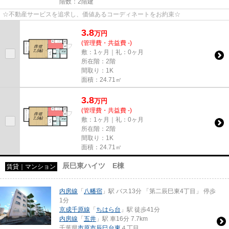
階数：2階建
☆不動産サービスを追求し、価値あるコーディネートをお約束☆
3.8
万
円
(管理費・共益費 -)
敷：1ヶ月｜礼：0ヶ月
所在階：2階
間取り：1K
面積：24.71㎡
3.8
万
円
(管理費・共益費 -)
敷：1ヶ月｜礼：0ヶ月
所在階：2階
間取り：1K
面積：24.71㎡
辰巳東ハイツ E棟
賃貸｜マンション
内房線
「
八幡宿
」駅 バス13分 「第二辰巳東4丁目」 停歩
1分
京成千原線
「
ちはら台
」駅 徒歩41分
内房線
「
五井
」駅 車16分 7.7km
千葉県
市原市
辰巳台東
４丁目