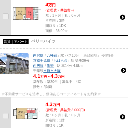
4
万
円
(管理費・共益費 -)
敷：1ヶ月｜礼：0ヶ月
所在階：3階
間取り：1DK
面積：36.00㎡
ベリーハイツ
賃貸｜アパート
内房線
「
八幡宿
」駅 バス10分 「辰巳団地」 停歩9分
京成千原線
「
ちはら台
」駅 徒歩36分
内房線
「
浜野
」駅 車14分 4.8km
千葉県
市原市
大厩
4.1
4.3
万円～
万円
築年数：築20年 ｜募集中：
4室
階数：2階建
☆不動産サービスを追求し、価値あるコーディネートをお約束☆
4.3
万
円
(管理費・共益費 3,000円)
敷：0ヶ月｜礼：0ヶ月
所在階：1階
間取り：1K