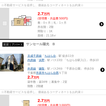
☆不動産サービスを追求し、価値あるコーディネートをお約束☆
2.7
万
円
(管理費・共益費 500円)
敷：0ヶ月｜礼：1ヶ月
所在階：2階
間取り：1K
面積：21.18㎡
サンセール陽光 B
賃貸｜アパート
京成千原線
「
ちはら台
」駅 徒歩11分
内房線
「
浜野
」駅 バス13分 「ちはら台駅入口」 停歩10
分
外房線
「
鎌取
」駅 バス24分 「千原台公園」 停歩2分
千葉県
市原市
ちはら台西
５丁目
2.7
万円
築年数：築34年 ｜募集中：
2室
階数：2階建
☆不動産サービスを追求し、価値あるコーディネートをお約束☆
2.7
万
円
(管理費・共益費 3,000円)