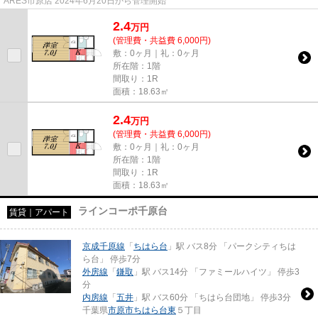
ARES市原店 2024年6月20日から管理開始
2.4
万
円
(管理費・共益費 6,000円)
敷：0ヶ月｜礼：0ヶ月
所在階：1階
間取り：1R
面積：18.63㎡
2.4
万
円
(管理費・共益費 6,000円)
敷：0ヶ月｜礼：0ヶ月
所在階：1階
間取り：1R
面積：18.63㎡
ラインコーポ千原台
賃貸｜アパート
京成千原線
「
ちはら台
」駅 バス8分 「パークシティちは
ら台」 停歩7分
外房線
「
鎌取
」駅 バス14分 「ファミールハイツ」 停歩3
分
内房線
「
五井
」駅 バス60分 「ちはら台団地」 停歩3分
千葉県
市原市
ちはら台東
５丁目