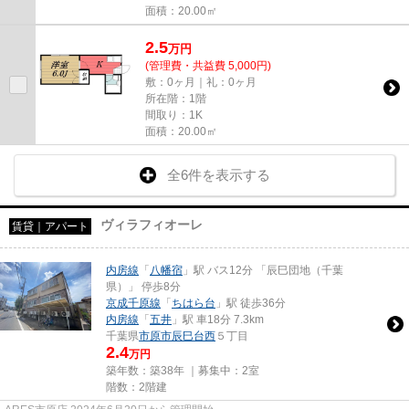
面積：20.00㎡
2.5
万
円
(管理費・共益費 5,000円)
敷：0ヶ月｜礼：0ヶ月
所在階：1階
間取り：1K
面積：20.00㎡
全6件を表示する
ヴィラフィオーレ
賃貸｜アパート
内房線
「
八幡宿
」駅 バス12分 「辰巳団地（千葉
県）」 停歩8分
京成千原線
「
ちはら台
」駅 徒歩36分
内房線
「
五井
」駅 車18分 7.3km
千葉県
市原市
辰巳台西
５丁目
2.4
万円
築年数：築38年 ｜募集中：
2室
階数：2階建