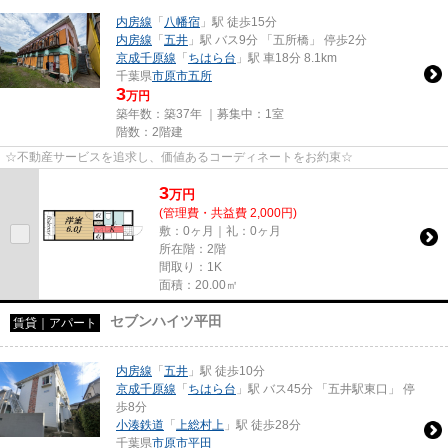
内房線
「
八幡宿
」駅 徒歩15分
内房線
「
五井
」駅 バス9分 「五所橋」 停歩2分
京成千原線
「
ちはら台
」駅 車18分 8.1km
千葉県
市原市
五所
3
万円
築年数：築37年 ｜募集中：
1室
階数：2階建
☆不動産サービスを追求し、価値あるコーディネートをお約束☆
3
万
円
(管理費・共益費 2,000円)
敷：0ヶ月｜礼：0ヶ月
所在階：2階
間取り：1K
面積：20.00㎡
セブンハイツ平田
賃貸｜アパート
内房線
「
五井
」駅 徒歩10分
京成千原線
「
ちはら台
」駅 バス45分 「五井駅東口」 停
歩8分
小湊鉄道
「
上総村上
」駅 徒歩28分
千葉県
市原市
平田