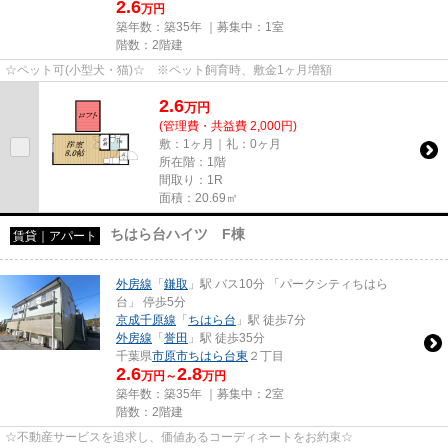
2.6
万円
築年数：築35年 ｜募集中：
1室
階数：2階建
☆ペット可(小型犬・猫)☆ ※ペット飼育時、敷金1ヶ月増額
2.6
万
円
(管理費・共益費 2,000円)
敷：1ヶ月｜礼：0ヶ月
所在階：1階
間取り：1R
面積：20.69㎡
ちはら台ハイツ F棟
賃貸｜アパート
外房線
「
鎌取
」駅 バス10分 「パークシティちはら
台」 停歩5分
京成千原線
「
ちはら台
」駅 徒歩7分
外房線
「
誉田
」駅 徒歩35分
千葉県
市原市
ちはら台東
２丁目
2.6
2.8
万円～
万円
築年数：築35年 ｜募集中：
2室
階数：2階建
☆不動産サービスを追求し、価値あるコーディネートをお約束☆