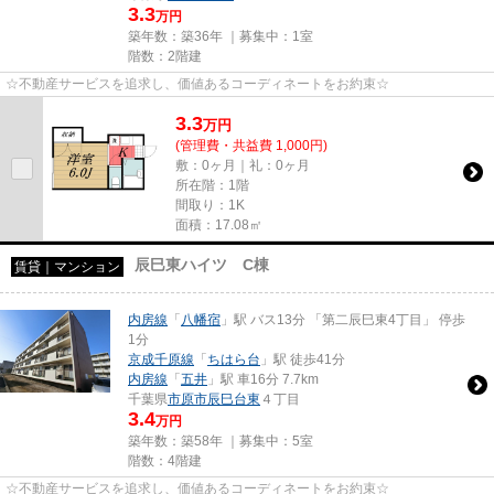
3.3
万円
築年数：築36年 ｜募集中：
1室
階数：2階建
☆不動産サービスを追求し、価値あるコーディネートをお約束☆
3.3
万
円
(管理費・共益費 1,000円)
敷：0ヶ月｜礼：0ヶ月
所在階：1階
間取り：1K
面積：17.08㎡
辰巳東ハイツ C棟
賃貸｜マンション
内房線
「
八幡宿
」駅 バス13分 「第二辰巳東4丁目」 停歩
1分
京成千原線
「
ちはら台
」駅 徒歩41分
内房線
「
五井
」駅 車16分 7.7km
千葉県
市原市
辰巳台東
４丁目
3.4
万円
築年数：築58年 ｜募集中：
5室
階数：4階建
☆不動産サービスを追求し、価値あるコーディネートをお約束☆