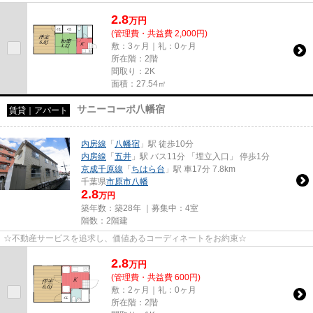
2.8
万
円
(管理費・共益費 2,000円)
敷：3ヶ月｜礼：0ヶ月
所在階：2階
間取り：2K
面積：27.54㎡
サニーコーポ八幡宿
賃貸｜アパート
内房線
「
八幡宿
」駅 徒歩10分
内房線
「
五井
」駅 バス11分 「埋立入口」 停歩1分
京成千原線
「
ちはら台
」駅 車17分 7.8km
千葉県
市原市
八幡
2.8
万円
築年数：築28年 ｜募集中：
4室
階数：2階建
☆不動産サービスを追求し、価値あるコーディネートをお約束☆
2.8
万
円
(管理費・共益費 600円)
敷：2ヶ月｜礼：0ヶ月
所在階：2階