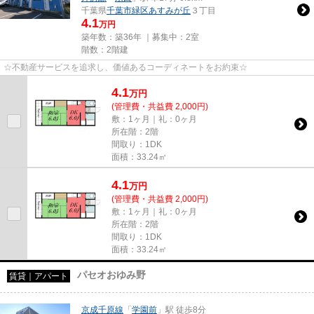
千葉県
千葉市緑区
あすみが丘
３丁目
4.1
万円
築年数：築36年 ｜募集中：
2室
階数：2階建
☆不動産サービスを追求し、価値あるコーディネートをお約束☆
4.1
万
円
(管理費・共益費 2,000円)
敷：1ヶ月｜礼：0ヶ月
所在階：2階
間取り：1DK
面積：33.24㎡
4.1
万
円
(管理費・共益費 2,000円)
敷：1ヶ月｜礼：0ヶ月
所在階：2階
間取り：1DK
面積：33.24㎡
パセオおゆみ野
賃貸｜アパート
京成千原線
「
学園前
」駅 徒歩8分