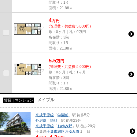
間取り：1R
面積：21.88㎡
4
万
円
(管理費・共益費 5,000円)
敷：0ヶ月｜礼：0万円
所在階：3階
間取り：1R
面積：21.88㎡
5.5
万
円
(管理費・共益費 5,000円)
敷：0ヶ月｜礼：1ヶ月
所在階：3階
間取り：1R
面積：21.88㎡
メイプル
賃貸｜マンション
京成千原線
「
学園前
」駅 徒歩5分
外房線
「
鎌取
」駅 徒歩23分
京成千原線
「
おゆみ野
」駅 徒歩20分
千葉県
千葉市緑区
おゆみ野
１丁目