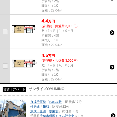
所在階：2階
間取り：1K
面積：22.04㎡
4.4
万
円
(管理費・共益費 3,000円)
敷：1ヶ月｜礼：0ヶ月
所在階：4階
間取り：1K
面積：22.04㎡
4.5
万
円
(管理費・共益費 3,000円)
敷：1ヶ月｜礼：0ヶ月
所在階：7階
間取り：1K
面積：22.04㎡
サンライズOYUMINO
賃貸｜アパート
京成千原線
「
おゆみ野
」駅 徒歩17分
外房線
「
鎌取
」駅 徒歩22分
京成千原線
「
学園前
」駅 徒歩30分
千葉県
千葉市緑区
おゆみ野中央
６丁目