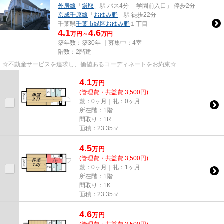
外房線
「
鎌取
」駅 バス4分 「学園前入口」 停歩2分
京成千原線
「
おゆみ野
」駅 徒歩22分
千葉県
千葉市緑区
おゆみ野
１丁目
4.1
4.6
万円～
万円
築年数：築30年 ｜募集中：
4室
階数：2階建
☆不動産サービスを追求し、価値あるコーディネートをお約束☆
4.1
万
円
(管理費・共益費 3,500円)
敷：0ヶ月｜礼：0ヶ月
所在階：1階
間取り：1R
面積：23.35㎡
4.5
万
円
(管理費・共益費 3,500円)
敷：0ヶ月｜礼：1ヶ月
所在階：1階
間取り：1K
面積：23.35㎡
4.6
万
円