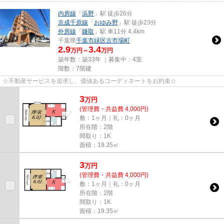
内房線
「
浜野
」駅 徒歩26分
京成千原線
「
おゆみ野
」駅 徒歩23分
外房線
「
鎌取
」駅 車11分 4.4km
千葉県
千葉市緑区
古市場町
2.9
3.4
万円～
万円
築年数：築33年 ｜募集中：
4室
階数：7階建
☆不動産サービスを追求し、価値あるコーディネートをお約束☆
3
万
円
(管理費・共益費 4,000円)
敷：1ヶ月｜礼：0ヶ月
所在階：2階
間取り：1K
面積：19.35㎡
3
万
円
(管理費・共益費 4,000円)
敷：1ヶ月｜礼：0ヶ月
所在階：2階
間取り：1K
面積：19.35㎡