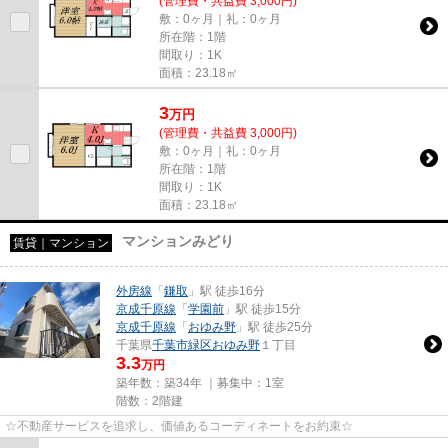
(管理費・共益費 3,000円)
敷：0ヶ月｜礼：0ヶ月
所在階：1階
間取り：1K
面積：23.18㎡
3
万
円
(管理費・共益費 3,000円)
敷：0ヶ月｜礼：0ヶ月
所在階：1階
間取り：1K
面積：23.18㎡
マンションみどり
賃貸｜マンション
外房線
「
鎌取
」駅 徒歩16分
京成千原線
「
学園前
」駅 徒歩15分
京成千原線
「
おゆみ野
」駅 徒歩25分
千葉県
千葉市緑区
おゆみ野
１丁目
3.3
万円
築年数：築34年 ｜募集中：
1室
階数：2階建
☆不動産サービスを追求し、価値あるコーディネートをお約束☆