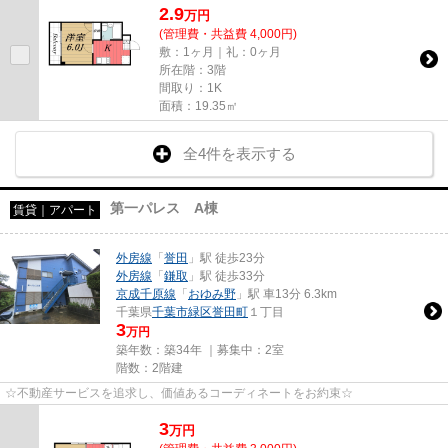
2.9
万
円
(管理費・共益費 4,000円)
敷：1ヶ月｜礼：0ヶ月
所在階：3階
間取り：1K
面積：19.35㎡
全4件を表示する
第一パレス A棟
賃貸｜アパート
外房線
「
誉田
」駅 徒歩23分
外房線
「
鎌取
」駅 徒歩33分
京成千原線
「
おゆみ野
」駅 車13分 6.3km
千葉県
千葉市緑区
誉田町
１丁目
3
万円
築年数：築34年 ｜募集中：
2室
階数：2階建
☆不動産サービスを追求し、価値あるコーディネートをお約束☆
3
万
円