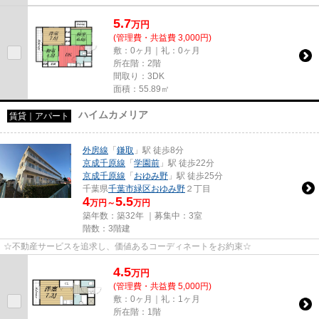
5.7
万
円
(管理費・共益費 3,000円)
敷：0ヶ月｜礼：0ヶ月
所在階：2階
間取り：3DK
面積：55.89㎡
ハイムカメリア
賃貸｜アパート
外房線
「
鎌取
」駅 徒歩8分
京成千原線
「
学園前
」駅 徒歩22分
京成千原線
「
おゆみ野
」駅 徒歩25分
千葉県
千葉市緑区
おゆみ野
２丁目
4
5.5
万円～
万円
築年数：築32年 ｜募集中：
3室
階数：3階建
☆不動産サービスを追求し、価値あるコーディネートをお約束☆
4.5
万
円
(管理費・共益費 5,000円)
敷：0ヶ月｜礼：1ヶ月
所在階：1階