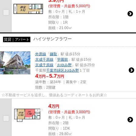
3.9
万
円
(管理費・共益費 5,000円)
敷：0ヶ月｜礼：1ヶ月
所在階：1階
間取り：1R
面積：21.00㎡
ハイツサンフラワー
賃貸｜アパート
外房線
「
鎌取
」駅 徒歩15分
京成千原線
「
学園前
」駅 徒歩15分
京成千原線
「
おゆみ野
」駅 徒歩25分
千葉県
千葉市緑区
おゆみ野
１丁目
4
5.7
万円～
万円
築年数：築34年 ｜募集中：
2室
階数：2階建
☆不動産サービスを追求し、価値あるコーディネートをお約束☆
4
万
円
(管理費・共益費 3,000円)
敷：0ヶ月｜礼：0ヶ月
所在階：2階
間取り：1DK
面積：29.80㎡