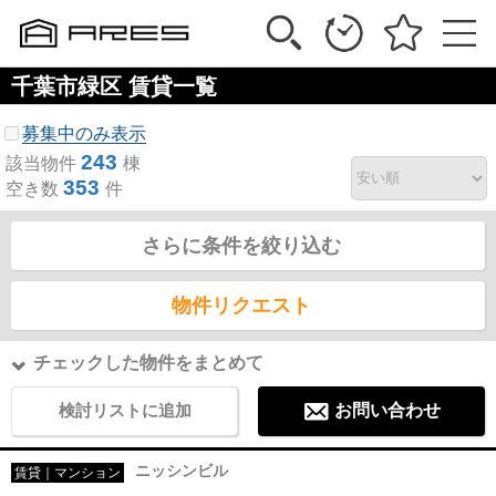
千葉市緑区 賃貸一覧
募集中のみ表示
243
該当物件
棟
353
空き数
件
さらに条件を絞り込む
物件リクエスト
チェックした物件をまとめて
検討リストに追加
お問い合わせ
ニッシンビル
賃貸｜マンション