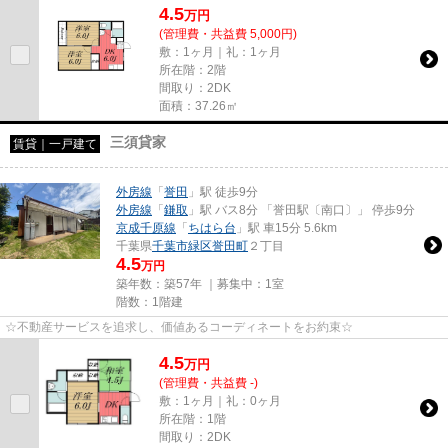
4.5
万
円
(管理費・共益費 5,000円)
敷：1ヶ月｜礼：1ヶ月
所在階：2階
間取り：2DK
面積：37.26㎡
三須貸家
賃貸｜一戸建て
外房線
「
誉田
」駅 徒歩9分
外房線
「
鎌取
」駅 バス8分 「誉田駅〔南口〕」 停歩9分
京成千原線
「
ちはら台
」駅 車15分 5.6km
千葉県
千葉市緑区
誉田町
２丁目
4.5
万円
築年数：築57年 ｜募集中：
1室
階数：1階建
☆不動産サービスを追求し、価値あるコーディネートをお約束☆
4.5
万
円
(管理費・共益費 -)
敷：1ヶ月｜礼：0ヶ月
所在階：1階
間取り：2DK