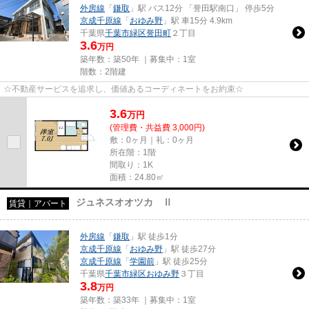
外房線
「
鎌取
」駅 バス12分 「誉田駅南口」 停歩5分
京成千原線
「
おゆみ野
」駅 車15分 4.9km
千葉県
千葉市緑区
誉田町
２丁目
3.6
万円
築年数：築50年 ｜募集中：
1室
階数：2階建
☆不動産サービスを追求し、価値あるコーディネートをお約束☆
3.6
万
円
(管理費・共益費 3,000円)
敷：0ヶ月｜礼：0ヶ月
所在階：1階
間取り：1K
面積：24.80㎡
ジュネスオオツカ Ⅱ
賃貸｜アパート
外房線
「
鎌取
」駅 徒歩1分
京成千原線
「
おゆみ野
」駅 徒歩27分
京成千原線
「
学園前
」駅 徒歩25分
千葉県
千葉市緑区
おゆみ野
３丁目
3.8
万円
築年数：築33年 ｜募集中：
1室