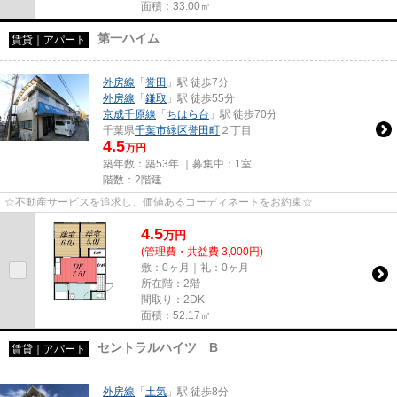
面積：33.00㎡
第一ハイム
賃貸｜アパート
外房線
「
誉田
」駅 徒歩7分
外房線
「
鎌取
」駅 徒歩55分
京成千原線
「
ちはら台
」駅 徒歩70分
千葉県
千葉市緑区
誉田町
２丁目
4.5
万円
築年数：築53年 ｜募集中：
1室
階数：2階建
☆不動産サービスを追求し、価値あるコーディネートをお約束☆
4.5
万
円
(管理費・共益費 3,000円)
敷：0ヶ月｜礼：0ヶ月
所在階：2階
間取り：2DK
面積：52.17㎡
セントラルハイツ B
賃貸｜アパート
外房線
「
土気
」駅 徒歩8分