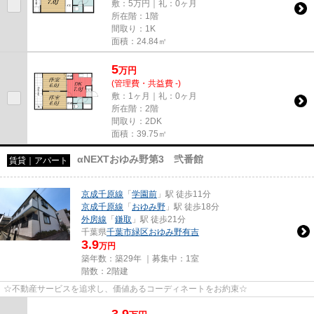
敷：5万円｜礼：0ヶ月
所在階：1階
間取り：1K
面積：24.84㎡
5
万
円
(管理費・共益費 -)
敷：1ヶ月｜礼：0ヶ月
所在階：2階
間取り：2DK
面積：39.75㎡
αNEXTおゆみ野第3 弐番館
賃貸｜アパート
京成千原線
「
学園前
」駅 徒歩11分
京成千原線
「
おゆみ野
」駅 徒歩18分
外房線
「
鎌取
」駅 徒歩21分
千葉県
千葉市緑区
おゆみ野有吉
3.9
万円
築年数：築29年 ｜募集中：
1室
階数：2階建
☆不動産サービスを追求し、価値あるコーディネートをお約束☆