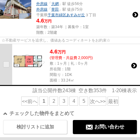
外房線
「
大網
」駅 徒歩56分
外房線
「
誉田
」駅 徒歩75分
千葉県
千葉市緑区
あすみが丘
３丁目
4.6
万円
築年数：築34年 ｜募集中：
1室
階数：2階建
☆不動産サービスを追求し、価値あるコーディネートをお約束☆
4.6
万
円
(管理費・共益費 2,000円)
敷：1ヶ月｜礼：0ヶ月
所在階：1階
間取り：1DK
面積：33.24㎡
該当公開件数
243
棟 空き数
353
件
1-20
棟表示
1
2
3
4
5
<<前へ
次へ>>
最初
チェックした物件をまとめて
検討リストに追加
お問い合わせ