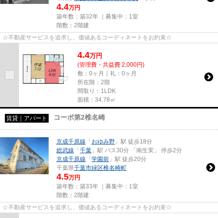
4.4
万円
築年数：築32年 ｜募集中：
1室
階数：2階建
☆不動産サービスを追求し、価値あるコーディネートをお約束☆
4.4
万
円
(管理費・共益費 2,000円)
敷：0ヶ月｜礼：0ヶ月
所在階：2階
間取り：1LDK
面積：34.78㎡
コーポ第2椎名崎
賃貸｜アパート
京成千原線
「
おゆみ野
」駅 徒歩18分
総武線
「
千葉
」駅 バス30分 「南生実」 停歩2分
京成千原線
「
学園前
」駅 徒歩20分
千葉県
千葉市緑区
椎名崎町
4.5
万円
築年数：築33年 ｜募集中：
1室
階数：2階建
☆不動産サービスを追求し、価値あるコーディネートをお約束☆