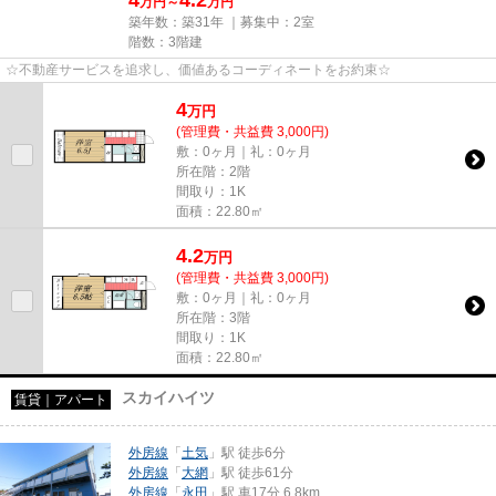
4
4.2
万円～
万円
築年数：築31年 ｜募集中：
2室
階数：3階建
☆不動産サービスを追求し、価値あるコーディネートをお約束☆
4
万
円
(管理費・共益費 3,000円)
敷：0ヶ月｜礼：0ヶ月
所在階：2階
間取り：1K
面積：22.80㎡
4.2
万
円
(管理費・共益費 3,000円)
敷：0ヶ月｜礼：0ヶ月
所在階：3階
間取り：1K
面積：22.80㎡
スカイハイツ
賃貸｜アパート
外房線
「
土気
」駅 徒歩6分
外房線
「
大網
」駅 徒歩61分
外房線
「
永田
」駅 車17分 6.8km