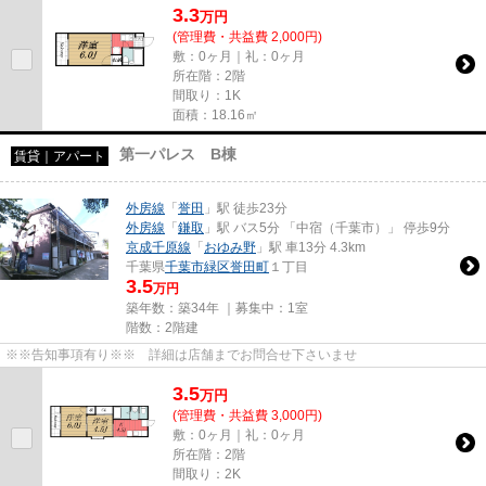
3.3
万
円
(管理費・共益費 2,000円)
敷：0ヶ月｜礼：0ヶ月
所在階：2階
間取り：1K
面積：18.16㎡
第一パレス B棟
賃貸｜アパート
外房線
「
誉田
」駅 徒歩23分
外房線
「
鎌取
」駅 バス5分 「中宿（千葉市）」 停歩9分
京成千原線
「
おゆみ野
」駅 車13分 4.3km
千葉県
千葉市緑区
誉田町
１丁目
3.5
万円
築年数：築34年 ｜募集中：
1室
階数：2階建
※※告知事項有り※※ 詳細は店舗までお問合せ下さいませ
3.5
万
円
(管理費・共益費 3,000円)
敷：0ヶ月｜礼：0ヶ月
所在階：2階
間取り：2K