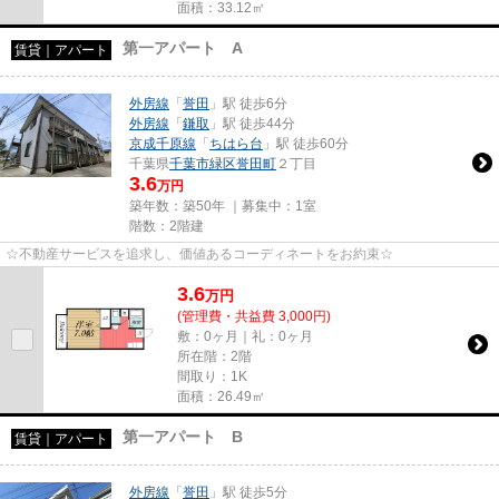
面積：33.12㎡
第一アパート A
賃貸｜アパート
外房線
「
誉田
」駅 徒歩6分
外房線
「
鎌取
」駅 徒歩44分
京成千原線
「
ちはら台
」駅 徒歩60分
千葉県
千葉市緑区
誉田町
２丁目
3.6
万円
築年数：築50年 ｜募集中：
1室
階数：2階建
☆不動産サービスを追求し、価値あるコーディネートをお約束☆
3.6
万
円
(管理費・共益費 3,000円)
敷：0ヶ月｜礼：0ヶ月
所在階：2階
間取り：1K
面積：26.49㎡
第一アパート B
賃貸｜アパート
外房線
「
誉田
」駅 徒歩5分