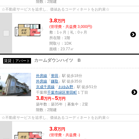
階数：2階建
☆不動産サービスを追求し、価値あるコーディネートをお約束☆
3.8
万
円
(管理費・共益費 3,000円)
敷：1ヶ月｜礼：0ヶ月
所在階：1階
間取り：1DK
面積：23.77㎡
カームダウンハイツ B
賃貸｜アパート
外房線
「
誉田
」駅 徒歩18分
外房線
「
鎌取
」駅 徒歩35分
京成千原線
「
おゆみ野
」駅 徒歩51分
千葉県
千葉市緑区
誉田町
１丁目
3.8
5
万円～
万円
築年数：築35年 ｜募集中：
2室
階数：2階建
☆不動産サービスを追求し、価値あるコーディネートをお約束☆
3.8
万
円
(管理費・共益費 -)