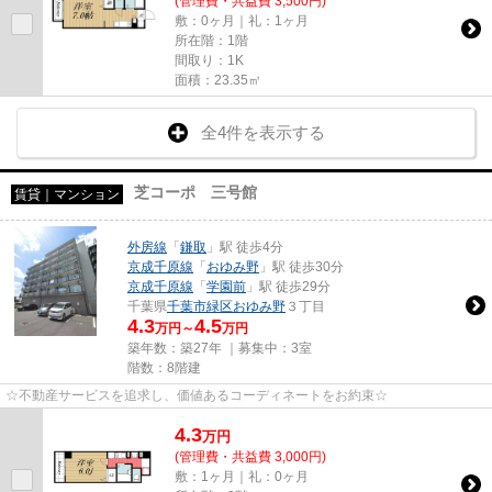
(管理費・共益費 3,500円)
敷：0ヶ月｜礼：1ヶ月
所在階：1階
間取り：1K
面積：23.35㎡
全4件を表示する
芝コーポ 三号館
賃貸｜マンション
外房線
「
鎌取
」駅 徒歩4分
京成千原線
「
おゆみ野
」駅 徒歩30分
京成千原線
「
学園前
」駅 徒歩29分
千葉県
千葉市緑区
おゆみ野
３丁目
4.3
4.5
万円～
万円
築年数：築27年 ｜募集中：
3室
階数：8階建
☆不動産サービスを追求し、価値あるコーディネートをお約束☆
4.3
万
円
(管理費・共益費 3,000円)
敷：1ヶ月｜礼：0ヶ月