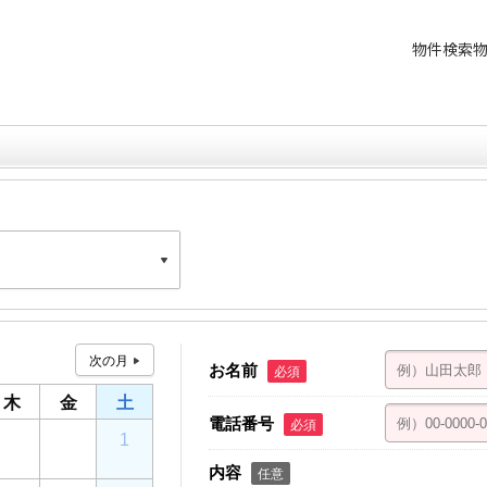
物件検索
星野ビル 4F
お名前
必須
木
金
土
電話番号
必須
30
31
1
内容
任意