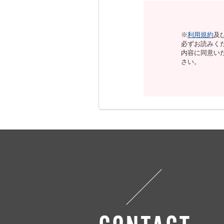
※
利用規約
及
必ずお読みく
内容に同意い
さい。