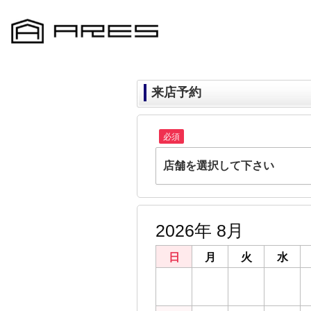
来店予約
必須
店舗を選択して下さい
ARES千葉店
千葉県千葉市中央区富士見２丁目22-15 
2026年 8月
ARES鎌取店
千葉県千葉市緑区おゆみ野３丁目23-5
日
月
火
水
ARES都賀店
26
27
28
29
千葉県千葉市若葉区貝塚２丁目21-19
ARES成田店