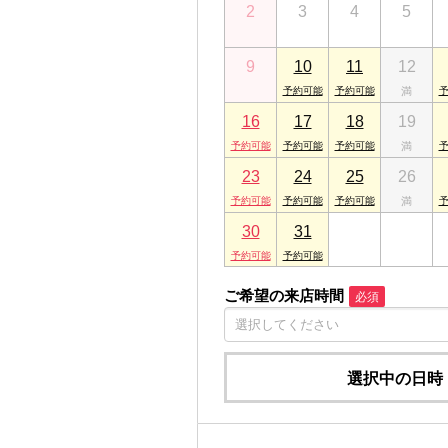
2
3
4
5
千葉県成田市ウイング土屋267 メゾンド
ARES市原店
9
10
11
12
千葉県市原市五井中央東１丁目18-2
16
17
18
19
23
24
25
26
30
31
1
2
ご希望の来店時間
必須
選択中の日時