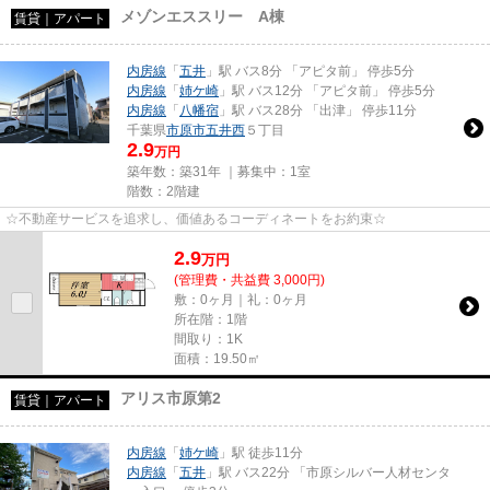
メゾンエススリー A棟
賃貸｜アパート
内房線
「
五井
」駅 バス8分 「アピタ前」 停歩5分
内房線
「
姉ケ崎
」駅 バス12分 「アピタ前」 停歩5分
内房線
「
八幡宿
」駅 バス28分 「出津」 停歩11分
千葉県
市原市
五井西
５丁目
2.9
万円
築年数：築31年 ｜募集中：
1室
階数：2階建
☆不動産サービスを追求し、価値あるコーディネートをお約束☆
2.9
万
円
(管理費・共益費 3,000円)
敷：0ヶ月｜礼：0ヶ月
所在階：1階
間取り：1K
面積：19.50㎡
アリス市原第2
賃貸｜アパート
内房線
「
姉ケ崎
」駅 徒歩11分
内房線
「
五井
」駅 バス22分 「市原シルバー人材センタ