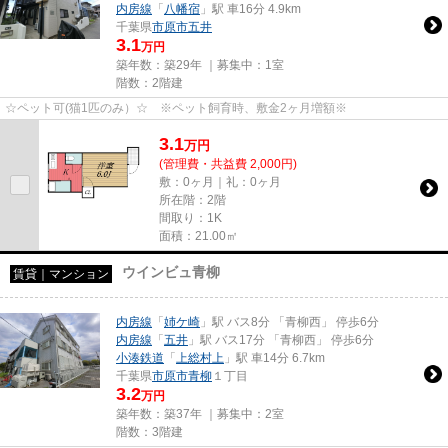
内房線
「
八幡宿
」駅 車16分 4.9km
千葉県
市原市
五井
3.1
万円
築年数：築29年 ｜募集中：
1室
階数：2階建
☆ペット可(猫1匹のみ）☆ ※ペット飼育時、敷金2ヶ月増額※
3.1
万
円
(管理費・共益費 2,000円)
敷：0ヶ月｜礼：0ヶ月
所在階：2階
間取り：1K
面積：21.00㎡
ウインビュ青柳
賃貸｜マンション
内房線
「
姉ケ崎
」駅 バス8分 「青柳西」 停歩6分
内房線
「
五井
」駅 バス17分 「青柳西」 停歩6分
小湊鉄道
「
上総村上
」駅 車14分 6.7km
千葉県
市原市
青柳
１丁目
3.2
万円
築年数：築37年 ｜募集中：
2室
階数：3階建