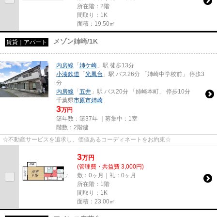
所在階：2階
間取り：1K
面積：19.50㎡
メゾン姉崎/1K
賃貸｜アパート
内房線
「
姉ケ崎
」駅 徒歩13分
小湊鉄道
「
光風台
」駅 バス26分 「姉崎中学校前」 停歩3
分
内房線
「
五井
」駅 バス20分 「姉崎本町」 停歩10分
千葉県
市原市
姉崎
3
万円
築年数：築37年 ｜募集中：
1室
階数：2階建
☆不動産サービスを追求し、価値あるコーディネートをお約束☆
3
万
円
(管理費・共益費 3,000円)
敷：0ヶ月｜礼：0ヶ月
所在階：1階
間取り：1K
面積：23.00㎡