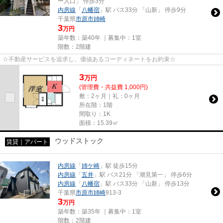
ー入口」 停歩3分
内房線
「
八幡宿
」駅 バス33分 「山新」 停歩9分
千葉県
市原市
姉崎
3
万円
築年数：築40年 ｜募集中：
1室
階数：2階建
☆不動産サービスを追求し、価値あるコーディネートをお約束☆
3
万
円
(管理費・共益費 1,000円)
敷：2ヶ月｜礼：0ヶ月
所在階：1階
間取り：1K
面積：15.39㎡
ウッドストック
賃貸｜アパート
内房線
「
姉ケ崎
」駅 徒歩15分
内房線
「
五井
」駅 バス21分 「潮見第一」 停歩6分
内房線
「
八幡宿
」駅 バス33分 「山新」 停歩13分
千葉県
市原市
姉崎
913-3
3
万円
築年数：築35年 ｜募集中：
1室
階数：2階建