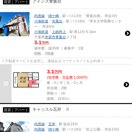
アインス青葉台
賃貸｜アパート
内房線
「
姉ケ崎
」駅 バス13分 「青葉台南」 停歩3分
小湊鉄道
「
光風台
」駅 バス19分 「帝京大学医療センタ
ー」 停歩5分
小湊鉄道
「
上総村上
」駅 車12分 6.1km
千葉県
市原市
青葉台
２丁目
3.1
万円
築年数：築35年 ｜募集中：
1室
階数：2階建
☆不動産サービスを追求し、価値あるコーディネートをお約束☆
3.1
万
円
(管理費・共益費 1,000円)
敷：0ヶ月｜礼：0ヶ月
所在階：2階
間取り：1K
面積：18.63㎡
キャッスル五井 Ⅱ
賃貸｜アパート
内房線
「
五井
」駅 徒歩18分
内房線
「
姉ケ崎
」駅 バス18分 「吹上公園」 停歩10分