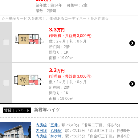
築年数：築34年 ｜募集中：
2室
階数：2階建
☆不動産サービスを追求し、価値あるコーディネートをお約束☆
3.3
万
円
(管理費・共益費 3,000円)
敷：2ヶ月｜礼：0ヶ月
所在階：2階
間取り：1K
面積：19.00㎡
3.3
万
円
(管理費・共益費 3,000円)
敷：2ヶ月｜礼：0ヶ月
所在階：2階
間取り：1K
面積：19.00㎡
新君塚ハイツ
賃貸｜アパート
内房線
「
五井
」駅 バス9分 「君塚二丁目」 停歩6分
内房線
「
八幡宿
」駅 バス12分 「白金町三丁目」 停歩9分
内房線
「
姉ケ崎
」駅 バス25分 「白金町三丁目」 停歩9分