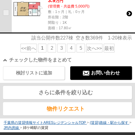
3.9
万
円
(管理費・共益費 5,000円)
敷：1ヶ月｜礼：0ヶ月
所在階：2階
間取り：1K
面積：17.80㎡
該当公開件数
227
棟 空き数
369
件
1-20
棟表示
1
2
3
4
5
<<前へ
次へ>>
最初
チェックした物件をまとめて
検討リストに追加
お問い合わせ
さらに条件を絞り込む
物件リクエスト
千葉県の賃貸情報サイトARESレジデンシャルTOP
>
(賃貸)路線・駅から探す
>
JR内房線
>
姉ケ崎駅の賃貸