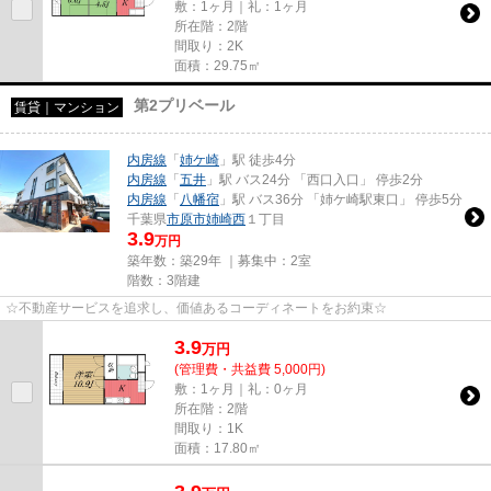
敷：1ヶ月｜礼：1ヶ月
所在階：2階
間取り：2K
面積：29.75㎡
第2プリベール
賃貸｜マンション
内房線
「
姉ケ崎
」駅 徒歩4分
内房線
「
五井
」駅 バス24分 「西口入口」 停歩2分
内房線
「
八幡宿
」駅 バス36分 「姉ケ崎駅東口」 停歩5分
千葉県
市原市
姉崎西
１丁目
3.9
万円
築年数：築29年 ｜募集中：
2室
階数：3階建
☆不動産サービスを追求し、価値あるコーディネートをお約束☆
3.9
万
円
(管理費・共益費 5,000円)
敷：1ヶ月｜礼：0ヶ月
所在階：2階
間取り：1K
面積：17.80㎡