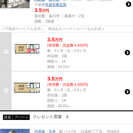
千葉県
市原市
東五所
3.5
万円
築年数：築33年 ｜募集中：
2室
階数：2階建
☆不動産サービスを追求し、価値あるコーディネートをお約束☆
3.5
万
円
(管理費・共益費 4,500円)
敷：0ヶ月｜礼：0.5ヶ月
所在階：1階
間取り：1K
面積：20.03㎡
3.5
万
円
(管理費・共益費 4,500円)
敷：0ヶ月｜礼：0.5ヶ月
所在階：1階
間取り：1R
面積：20.03㎡
クレセント君塚 A
賃貸｜アパート
内房線
「
五井
」駅 バス7分 「白金町三丁目」 停歩9分