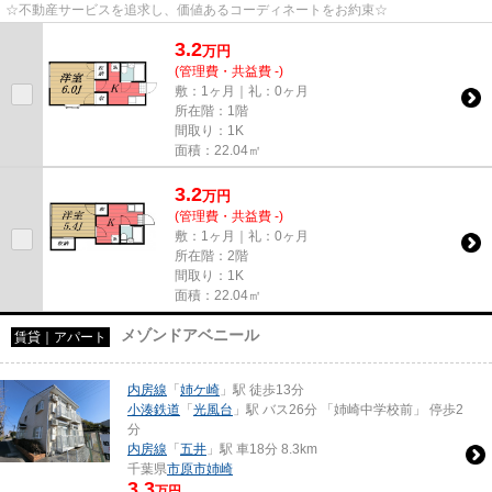
☆不動産サービスを追求し、価値あるコーディネートをお約束☆
3.2
万
円
(管理費・共益費 -)
敷：1ヶ月｜礼：0ヶ月
所在階：1階
間取り：1K
面積：22.04㎡
3.2
万
円
(管理費・共益費 -)
敷：1ヶ月｜礼：0ヶ月
所在階：2階
間取り：1K
面積：22.04㎡
メゾンドアベニール
賃貸｜アパート
内房線
「
姉ケ崎
」駅 徒歩13分
小湊鉄道
「
光風台
」駅 バス26分 「姉崎中学校前」 停歩2
分
内房線
「
五井
」駅 車18分 8.3km
千葉県
市原市
姉崎
3.3
万円