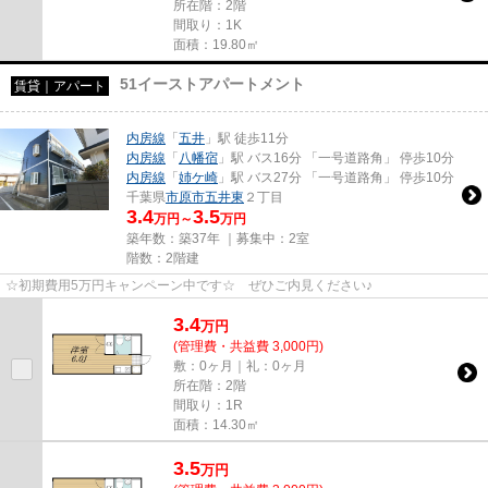
所在階：2階
間取り：1K
面積：19.80㎡
51イーストアパートメント
賃貸｜アパート
内房線
「
五井
」駅 徒歩11分
内房線
「
八幡宿
」駅 バス16分 「一号道路角」 停歩10分
内房線
「
姉ケ崎
」駅 バス27分 「一号道路角」 停歩10分
千葉県
市原市
五井東
２丁目
3.4
3.5
万円～
万円
築年数：築37年 ｜募集中：
2室
階数：2階建
☆初期費用5万円キャンペーン中です☆ ぜひご内見ください♪
3.4
万
円
(管理費・共益費 3,000円)
敷：0ヶ月｜礼：0ヶ月
所在階：2階
間取り：1R
面積：14.30㎡
3.5
万
円