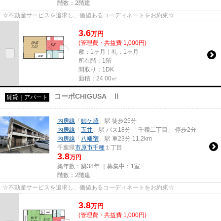
階数：2階建
☆不動産サービスを追求し、価値あるコーディネートをお約束☆
3.6
万
円
(管理費・共益費 1,000円)
敷：1ヶ月｜礼：1ヶ月
所在階：1階
間取り：1DK
面積：24.00㎡
コーポCHIGUSA Ⅱ
賃貸｜アパート
内房線
「
姉ケ崎
」駅 徒歩25分
内房線
「
五井
」駅 バス18分 「千種二丁目」 停歩2分
内房線
「
八幡宿
」駅 車23分 11.2km
千葉県
市原市
千種
１丁目
3.8
万円
築年数：築38年 ｜募集中：
1室
階数：2階建
☆不動産サービスを追求し、価値あるコーディネートをお約束☆
3.8
万
円
(管理費・共益費 1,000円)