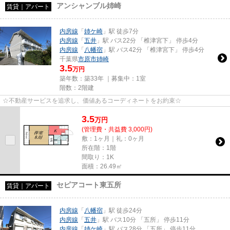
アンシャンブル姉崎
賃貸｜アパート
内房線
「
姉ケ崎
」駅 徒歩7分
内房線
「
五井
」駅 バス22分 「椎津宮下」 停歩4分
内房線
「
八幡宿
」駅 バス42分 「椎津宮下」 停歩4分
千葉県
市原市
姉崎
3.5
万円
築年数：築33年 ｜募集中：
1室
階数：2階建
☆不動産サービスを追求し、価値あるコーディネートをお約束☆
3.5
万
円
(管理費・共益費 3,000円)
敷：1ヶ月｜礼：0ヶ月
所在階：1階
間取り：1K
面積：26.49㎡
セピアコート東五所
賃貸｜アパート
内房線
「
八幡宿
」駅 徒歩24分
内房線
「
五井
」駅 バス10分 「五所」 停歩11分
内房線
「
姉ケ崎
」駅 バス28分 「五所」 停歩11分