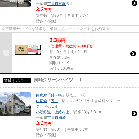
千葉県
市原市
君塚
３丁目
3.3
万円
築年数：築35年 ｜募集中：
1室
階数：2階建
☆不動産サービスを追求し、価値あるコーディネートをお約束☆
3.3
万
円
(管理費・共益費 2,000円)
敷：0ヶ月｜礼：0ヶ月
所在階：2階
間取り：1K
面積：20.00㎡
姉崎グリーンハイツ Ⅱ
賃貸｜アパート
内房線
「
姉ケ崎
」駅 徒歩13分
内房線
「
五井
」駅 バス16分 「やまき歯科クリニッ
ク」 停歩1分
小湊鉄道
「
上総村上
」駅 車13分 6.3km
千葉県
市原市
姉崎
3.3
万円
築年数：築33年 ｜募集中：
1室
階数：2階建