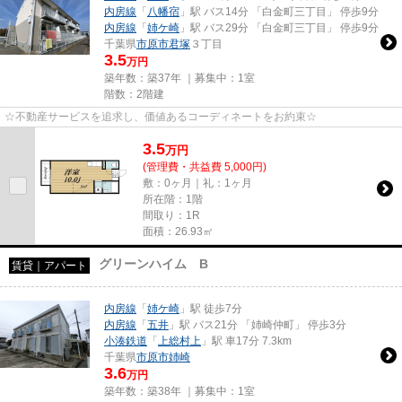
内房線
「
八幡宿
」駅 バス14分 「白金町三丁目」 停歩9分
内房線
「
姉ケ崎
」駅 バス29分 「白金町三丁目」 停歩9分
千葉県
市原市
君塚
３丁目
3.5
万円
築年数：築37年 ｜募集中：
1室
階数：2階建
☆不動産サービスを追求し、価値あるコーディネートをお約束☆
3.5
万
円
(管理費・共益費 5,000円)
敷：0ヶ月｜礼：1ヶ月
所在階：1階
間取り：1R
面積：26.93㎡
グリーンハイム B
賃貸｜アパート
内房線
「
姉ケ崎
」駅 徒歩7分
内房線
「
五井
」駅 バス21分 「姉崎仲町」 停歩3分
小湊鉄道
「
上総村上
」駅 車17分 7.3km
千葉県
市原市
姉崎
3.6
万円
築年数：築38年 ｜募集中：
1室