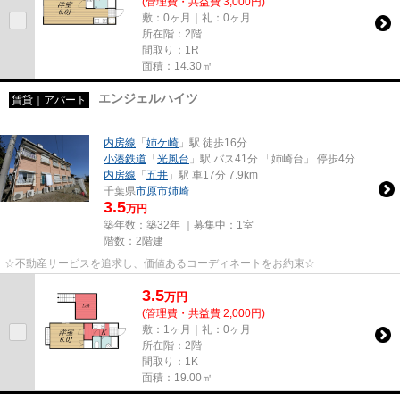
(管理費・共益費 3,000円)
敷：0ヶ月｜礼：0ヶ月
所在階：2階
間取り：1R
面積：14.30㎡
エンジェルハイツ
賃貸｜アパート
内房線
「
姉ケ崎
」駅 徒歩16分
小湊鉄道
「
光風台
」駅 バス41分 「姉崎台」 停歩4分
内房線
「
五井
」駅 車17分 7.9km
千葉県
市原市
姉崎
3.5
万円
築年数：築32年 ｜募集中：
1室
階数：2階建
☆不動産サービスを追求し、価値あるコーディネートをお約束☆
3.5
万
円
(管理費・共益費 2,000円)
敷：1ヶ月｜礼：0ヶ月
所在階：2階
間取り：1K
面積：19.00㎡