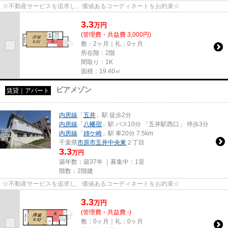
☆不動産サービスを追求し、価値あるコーディネートをお約束☆
3.3
万
円
(管理費・共益費 3,000円)
敷：2ヶ月｜礼：0ヶ月
所在階：2階
間取り：1K
面積：19.40㎡
ピアメゾン
賃貸｜アパート
内房線
「
五井
」駅 徒歩2分
内房線
「
八幡宿
」駅 バス10分 「五井駅西口」 停歩3分
内房線
「
姉ケ崎
」駅 車20分 7.5km
千葉県
市原市
五井中央東
２丁目
3.3
万円
築年数：築37年 ｜募集中：
1室
階数：2階建
☆不動産サービスを追求し、価値あるコーディネートをお約束☆
3.3
万
円
(管理費・共益費 -)
敷：0ヶ月｜礼：0ヶ月