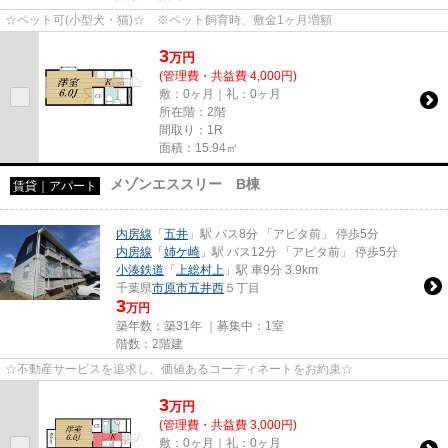
☆ペット可(小型犬・猫)☆ ※ペット飼育時、敷金1ヶ月増額
3
万
円
(管理費・共益費 4,000円)
敷：0ヶ月｜礼：0ヶ月
所在階：2階
間取り：1R
面積：15.94㎡
メゾンエススリー B棟
賃貸｜アパート
内房線
「
五井
」駅 バス8分 「アピタ前」 停歩5分
内房線
「
姉ケ崎
」駅 バス12分 「アピタ前」 停歩5分
小湊鉄道
「
上総村上
」駅 車9分 3.9km
千葉県
市原市
五井西
５丁目
3
万円
築年数：築31年 ｜募集中：
1室
階数：2階建
☆不動産サービスを追求し、価値あるコーディネートをお約束☆
3
万
円
(管理費・共益費 3,000円)
敷：0ヶ月｜礼：0ヶ月