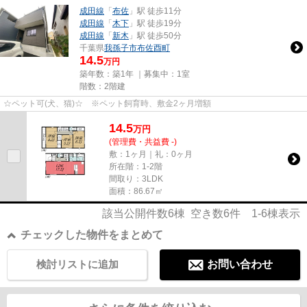
成田線
「
布佐
」駅 徒歩11分
成田線
「
木下
」駅 徒歩19分
成田線
「
新木
」駅 徒歩50分
千葉県
我孫子市
布佐酉町
14.5
万円
築年数：築1年 ｜募集中：
1室
階数：2階建
☆ペット可(犬、猫)☆ ※ペット飼育時、敷金2ヶ月増額
14.5
万
円
(管理費・共益費 -)
敷：1ヶ月｜礼：0ヶ月
所在階：1-2階
間取り：3LDK
面積：86.67㎡
該当公開件数
6
棟 空き数
6
件
1-6
棟表示
チェックした物件をまとめて
検討リストに追加
お問い合わせ