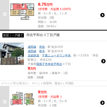
8.75
万
円
(管理費・共益費 4,100円)
敷：0ヶ月｜礼：1ヶ月
所在階：2階
間取り：2LDK
面積：58.60㎡
布佐平和台３丁目戸建
賃貸｜一戸建て
成田線
「
布佐
」駅 徒歩10分
成田線
「
新木
」駅 徒歩31分
北総鉄道
「
千葉ニュータウン中央
」駅 バス25分 「布佐
駅東口」 停歩12分
千葉県
我孫子市
布佐平和台
３丁目
9
万円
築年数：築48年 ｜募集中：
1室
階数：2階建
☆ペット可(小型犬)☆ ※ペット飼育時、敷金1ヶ月増額
9
万
円
(管理費・共益費 -)
敷：2ヶ月｜礼：0ヶ月
所在階：1-2階