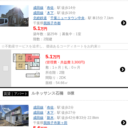
成田線
「
布佐
」駅 徒歩14分
成田線
「
木下
」駅 徒歩16分
北総鉄道
「
千葉ニュータウン中央
」駅 車15分 7.1km
千葉県
我孫子市
都
5.1
万円
築年数：築25年 ｜募集中：
1室
階数：2階建
☆不動産サービスを追求し、価値あるコーディネートをお約束☆
5.1
万
円
(管理費・共益費 3,300円)
敷：1ヶ月｜礼：0ヶ月
所在階：2階
間取り：2DK
面積：54.66㎡
ルネッサンス石橋 B棟
賃貸｜アパート
成田線
「
布佐
」駅 徒歩2分
成田線
「
木下
」駅 徒歩27分
成田線
「
新木
」駅 徒歩42分車33分 22.8km
千葉県
我孫子市
新々田