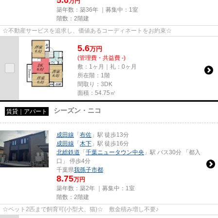
5.6
万円
築年数：築36年 ｜募集中：
1室
階数：2階建
☆不動産サービスを追求し、価値あるコーディネートをお約束☆
5.6
万
円
(管理費・共益費 -)
敷：1ヶ月｜礼：0ヶ月
所在階：1階
間取り：3DK
面積：54.75㎡
シーズン・ニコ
賃貸｜アパート
成田線
「
布佐
」駅 徒歩13分
成田線
「
木下
」駅 徒歩16分
北総鉄道
「
千葉ニュータウン中央
」駅 バス30分 「都入
口」 停歩4分
千葉県
我孫子市
都
8.75
万円
築年数：築2年 ｜募集中：
1室
階数：2階建
☆ペット2匹まで飼育可(小型犬、猫)☆ 敷金積み増し不要♪