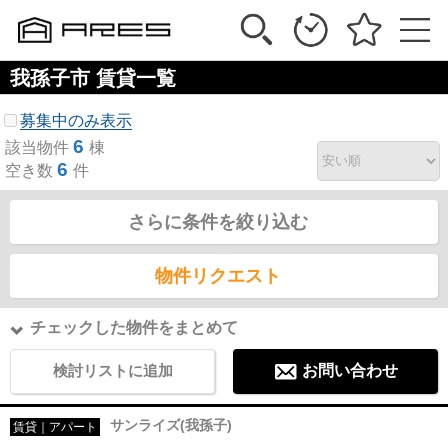
我孫子市 賃貸一覧
募集中のみ表示
6
該当物件
棟
6
空き数
件
さらに条件を絞り込む
物件リクエスト
チェックした物件をまとめて
検討リストに追加
お問い合わせ
サンライズ(我孫子)
賃貸｜アパート