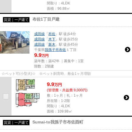
間取り：4LDK
面積：96.88㎡
布佐1丁目戸建
賃貸｜一戸建て
成田線
「
布佐
」駅 徒歩4分
成田線
「
木下
」駅 徒歩25分
成田線
「
新木
」駅 徒歩45分
千葉県
我孫子市
布佐
１丁目
9.9
万円
築年数：築42年 ｜募集中：
1室
階数：2階建
☆ペット可(小型犬)☆ ※ペット飼育時、敷金1ヶ月増額
9.9
万
円
(管理費・共益費 9,000円)
敷：1ヶ月｜礼：1ヶ月
所在階：1-2階
間取り：4LDK
面積：109.98㎡
Sumai-to我孫子市布佐酉町
賃貸｜一戸建て