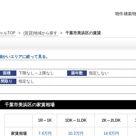
物件検索
ャルTOP
>
(賃貸)地域から探す
>
千葉市美浜区の賃貸
細かいエリアに絞って見る。
面積
下限なし～上限なし
築年数
指定しない
間取り
指定なし
千葉市美浜区の家賃相場
1R～1K
1DK～1LDK
2K～2LDK
家賃相場
7.4万円
10.3万円
14.8万円