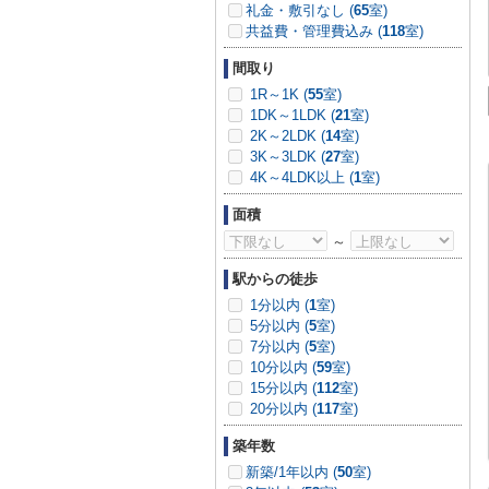
礼金・敷引なし (
65
室)
共益費・管理費込み (
118
室)
間取り
1R～1K (
55
室)
1DK～1LDK (
21
室)
2K～2LDK (
14
室)
3K～3LDK (
27
室)
4K～4LDK以上 (
1
室)
面積
～
駅からの徒歩
1分以内 (
1
室)
5分以内 (
5
室)
7分以内 (
5
室)
10分以内 (
59
室)
15分以内 (
112
室)
20分以内 (
117
室)
築年数
新築/1年以内 (
50
室)