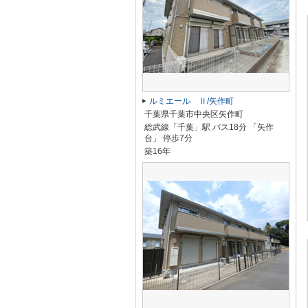
ルミエール Ⅱ/矢作町
千葉県千葉市中央区矢作町
総武線「千葉」駅 バス18分 「矢作
台」 停歩7分
築16年