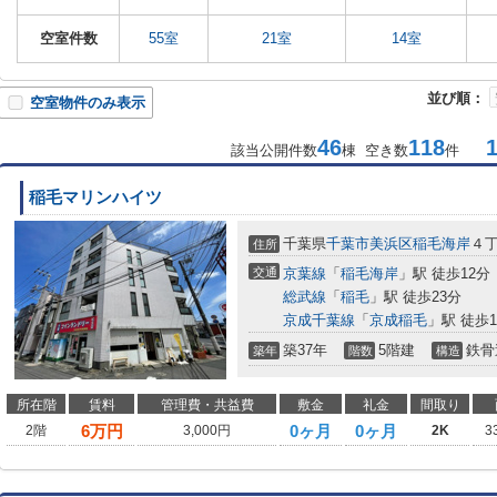
空室件数
55室
21室
14室
並び順：
空室物件のみ表示
46
118
1-
該当公開件数
棟 空き数
件
稲毛マリンハイツ
千葉県
千葉市美浜区
稲毛海岸
４
住所
交通
京葉線
「
稲毛海岸
」駅 徒歩12分
総武線
「
稲毛
」駅 徒歩23分
京成千葉線
「
京成稲毛
」駅 徒歩1
築37年
5階建
鉄骨
築年
階数
構造
所在階
賃料
管理費・共益費
敷金
礼金
間取り
6
万円
0ヶ月
0ヶ月
2階
3,000円
2K
3