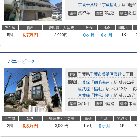
京成千葉線
「
京成稲毛
」駅 徒歩1
築27年
7階建
鉄筋
築年
階数
構造
所在階
賃料
管理費・共益費
敷金
礼金
間取り
6.7
万円
0ヶ月
0ヶ月
5階
3,000円
1K
バニービーチ
千葉県
千葉市美浜区
真砂
１丁目
住所
交通
京葉線
「
稲毛海岸
」駅 徒歩12分
総武線
「
稲毛
」駅 バス13分 「
京葉線
「
検見川浜
」駅 徒歩19分
築15年
2階建
木造
築年
階数
構造
所在階
賃料
管理費・共益費
敷金
礼金
間取り
6.8
万円
0ヶ月
2階
3,000円
1ヶ月
1R
2