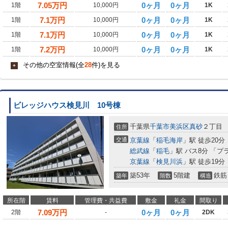
7.05
万円
0ヶ月
0ヶ月
1階
10,000円
1K
7.1
万円
0ヶ月
0ヶ月
1階
10,000円
1K
7.1
万円
0ヶ月
0ヶ月
1階
10,000円
1K
7.2
万円
0ヶ月
0ヶ月
1階
10,000円
1K
その他の空室情報(全
28
件)を見る
+
ビレッジハウス検見川 10号棟
千葉県
千葉市美浜区
真砂
２丁目
住所
交通
京葉線
「
稲毛海岸
」駅 徒歩20分
総武線
「
稲毛
」駅 バス8分 「
京葉線
「
検見川浜
」駅 徒歩19分
築53年
5階建
鉄筋
築年
階数
構造
所在階
賃料
管理費・共益費
敷金
礼金
間取り
7.09
万円
0ヶ月
0ヶ月
2階
-
2DK