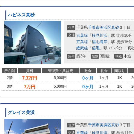
ハピネス真砂
千葉県
千葉市美浜区
真砂
３丁目
住所
交通
京葉線
「
検見川浜
」駅 徒歩10分
京葉線
「
稲毛海岸
」駅 徒歩16分
総武線
「
稲毛
」駅 バス9分 「真
築3年
3階建
木造
築年
階数
構造
所在階
賃料
管理費・共益費
敷金
礼金
間取り
7.3
万円
0ヶ月
2階
5,000円
1ヶ月
1K
2
7
万円
0ヶ月
3階
5,000円
1ヶ月
1K
2
グレイス美浜
千葉県
千葉市美浜区
真砂
３丁目
住所
交通
京葉線
「
検見川浜
」駅 徒歩11分