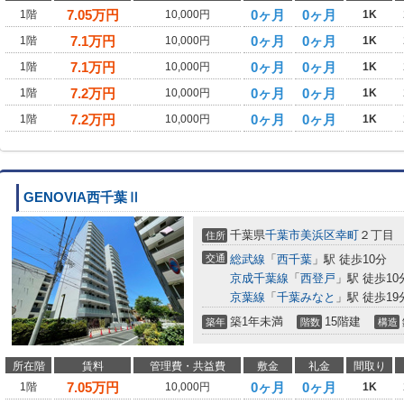
7.05
万円
0ヶ月
0ヶ月
1階
10,000円
1K
7.1
万円
0ヶ月
0ヶ月
1階
10,000円
1K
7.1
万円
0ヶ月
0ヶ月
1階
10,000円
1K
7.2
万円
0ヶ月
0ヶ月
1階
10,000円
1K
7.2
万円
0ヶ月
0ヶ月
1階
10,000円
1K
GENOVIA西千葉Ⅱ
千葉県
千葉市美浜区
幸町
２丁目
住所
交通
総武線
「
西千葉
」駅 徒歩10分
京成千葉線
「
西登戸
」駅 徒歩10
京葉線
「
千葉みなと
」駅 徒歩19
築1年未満
15階建
築年
階数
構造
所在階
賃料
管理費・共益費
敷金
礼金
間取り
7.05
万円
0ヶ月
0ヶ月
1階
10,000円
1K