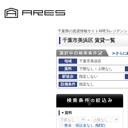
千葉県の賃貸情報サイトARESレジデンシ
千葉市美浜区 賃貸一覧
≫さらに
地域
千葉市美浜区
賃料
下限なし～上限なし
駅徒歩
指定しない
設備条件
指定なし
▼賃料
～
敷金・保証金なし (
62
室)