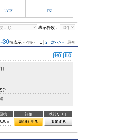
27室
1室
表示件数：
30
棟表示
<<前へ
1
2
次へ>>
最初
丁目
5分
造
面積
詳細
検討リスト
3.86㎡
詳細を見る
追加する