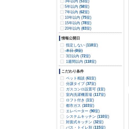
3年以内 (
53
室)
5年以内 (
58
室)
7年以内 (
62
室)
10年以内 (
75
室)
15年以内 (
78
室)
20年以内 (
83
室)
情報公開日
指定しない (
118
室)
本日 (
0
室)
3日以内 (
72
室)
1週間以内 (
118
室)
こだわり条件
ペット相談 (
61
室)
分譲タイプ (
37
室)
ガスコンロ設置可 (
1
室)
室内洗濯機置場 (
117
室)
ロフト付き (
1
室)
都市ガス (
103
室)
エレベーター (
90
室)
システムキッチン (
110
室)
対面式キッチン (
32
室)
バス・トイレ別 (
115
室)