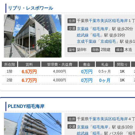
リブリ・レスポワール
千葉県
千葉市美浜区
稲毛海岸
１
住所
交通
京葉線
「
稲毛海岸
」駅 徒歩20分
総武線
「
稲毛
」駅 徒歩19分
京成千葉線
「
京成稲毛
」駅 徒歩1
築8年
2階建
木造
築年
階数
構造
所在階
賃料
管理費・共益費
敷金
礼金
間取り
6.5
万円
0万円
1階
4,000円
0.5ヶ月
1K
6.7
万円
0万円
0ヶ月
2階
4,000円
1K
PLENDY稲毛海岸
千葉県
千葉市美浜区
稲毛海岸
４
住所
交通
京葉線
「
稲毛海岸
」駅 徒歩10分
総武線
「
稲毛
」駅 バス6分 「稲