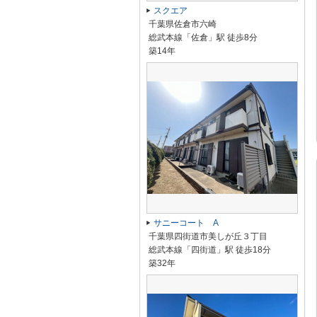
スクエア
千葉県佐倉市六崎
総武本線「佐倉」駅 徒歩8分
築14年
サニーコート A
千葉県四街道市美しが丘３丁目
総武本線「四街道」駅 徒歩18分
築32年