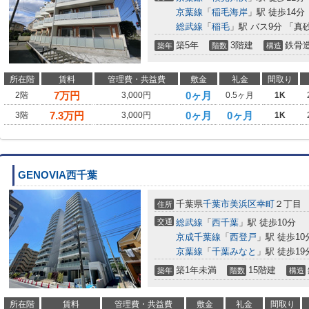
京葉線
「
稲毛海岸
」駅 徒歩14分
総武線
「
稲毛
」駅 バス9分 「真
築5年
3階建
鉄骨
築年
階数
構造
所在階
賃料
管理費・共益費
敷金
礼金
間取り
7
万円
0ヶ月
2階
3,000円
0.5ヶ月
1K
7.3
万円
0ヶ月
0ヶ月
3階
3,000円
1K
GENOVIA西千葉
千葉県
千葉市美浜区
幸町
２丁目
住所
交通
総武線
「
西千葉
」駅 徒歩10分
京成千葉線
「
西登戸
」駅 徒歩10
京葉線
「
千葉みなと
」駅 徒歩19
築1年未満
15階建
築年
階数
構造
所在階
賃料
管理費・共益費
敷金
礼金
間取り