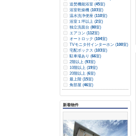
追焚機能浴室 (
45
室)
浴室乾燥機 (
103
室)
温水洗浄便座 (
110
室)
浴室１坪以上 (
2
室)
独立洗面台 (
80
室)
エアコン (
112
室)
オートロック (
104
室)
TVモニタ付インターホン (
100
室)
宅配ボックス (
103
室)
駐車場あり (
66
室)
2階以上 (
93
室)
10階以上 (
19
室)
20階以上 (
6
室)
最上階 (
15
室)
角部屋 (
46
室)
新着物件