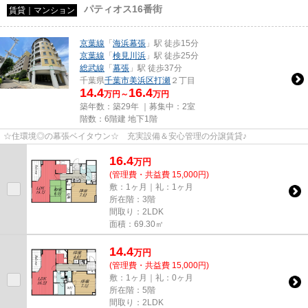
パティオス16番街
賃貸｜マンション
京葉線
「
海浜幕張
」駅 徒歩15分
京葉線
「
検見川浜
」駅 徒歩25分
総武線
「
幕張
」駅 徒歩37分
千葉県
千葉市美浜区
打瀬
２丁目
14.4
16.4
万円～
万円
築年数：築29年 ｜募集中：
2室
階数：6階建 地下1階
☆住環境◎の幕張ベイタウン☆ 充実設備＆安心管理の分譲賃貸♪
16.4
万
円
(管理費・共益費 15,000円)
敷：1ヶ月｜礼：1ヶ月
所在階：3階
間取り：2LDK
面積：69.30㎡
14.4
万
円
(管理費・共益費 15,000円)
敷：1ヶ月｜礼：0ヶ月
所在階：5階
間取り：2LDK