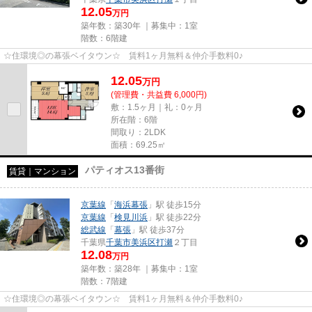
12.05
万円
築年数：築30年 ｜募集中：
1室
階数：6階建
☆住環境◎の幕張ベイタウン☆ 賃料1ヶ月無料＆仲介手数料0♪
12.05
万
円
(管理費・共益費 6,000円)
敷：1.5ヶ月｜礼：0ヶ月
所在階：6階
間取り：2LDK
面積：69.25㎡
パティオス13番街
賃貸｜マンション
京葉線
「
海浜幕張
」駅 徒歩15分
京葉線
「
検見川浜
」駅 徒歩22分
総武線
「
幕張
」駅 徒歩37分
千葉県
千葉市美浜区
打瀬
２丁目
12.08
万円
築年数：築28年 ｜募集中：
1室
階数：7階建
☆住環境◎の幕張ベイタウン☆ 賃料1ヶ月無料＆仲介手数料0♪