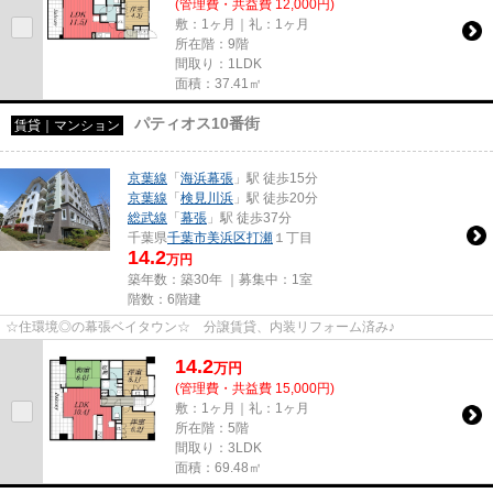
(管理費・共益費 12,000円)
敷：1ヶ月｜礼：1ヶ月
所在階：9階
間取り：1LDK
面積：37.41㎡
パティオス10番街
賃貸｜マンション
京葉線
「
海浜幕張
」駅 徒歩15分
京葉線
「
検見川浜
」駅 徒歩20分
総武線
「
幕張
」駅 徒歩37分
千葉県
千葉市美浜区
打瀬
１丁目
14.2
万円
築年数：築30年 ｜募集中：
1室
階数：6階建
☆住環境◎の幕張ベイタウン☆ 分譲賃貸、内装リフォーム済み♪
14.2
万
円
(管理費・共益費 15,000円)
敷：1ヶ月｜礼：1ヶ月
所在階：5階
間取り：3LDK
面積：69.48㎡