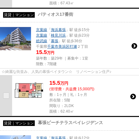
面積：67.43㎡
パティオス17番街
賃貸｜マンション
京葉線
「
海浜幕張
」駅 徒歩15分
京葉線
「
検見川浜
」駅 徒歩23分
総武線
「
幕張
」駅 徒歩36分
千葉県
千葉市美浜区
打瀬
２丁目
15.5
万円
築年数：築29年 ｜募集中：
1室
階数：7階建
☆綺麗な街並み、人気の幕張ベイタウン☆ リノベーション住戸♪
15.5
万
円
(管理費・共益費 15,000円)
敷：1ヶ月｜礼：1ヶ月
所在階：5階
間取り：2LDK
面積：62.40㎡
幕張ビーチテラスベイレジデンス
賃貸｜マンション
京葉線
「
海浜幕張
」駅 徒歩12分