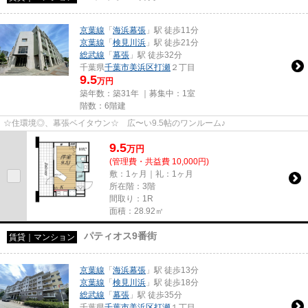
京葉線
「
海浜幕張
」駅 徒歩11分
京葉線
「
検見川浜
」駅 徒歩21分
総武線
「
幕張
」駅 徒歩32分
千葉県
千葉市美浜区
打瀬
２丁目
9.5
万円
築年数：築31年 ｜募集中：
1室
階数：6階建
☆住環境◎、幕張ベイタウン☆ 広〜い9.5帖のワンルーム♪
9.5
万
円
(管理費・共益費 10,000円)
敷：1ヶ月｜礼：1ヶ月
所在階：3階
間取り：1R
面積：28.92㎡
パティオス9番街
賃貸｜マンション
京葉線
「
海浜幕張
」駅 徒歩13分
京葉線
「
検見川浜
」駅 徒歩18分
総武線
「
幕張
」駅 徒歩35分
千葉県
千葉市美浜区
打瀬
１丁目