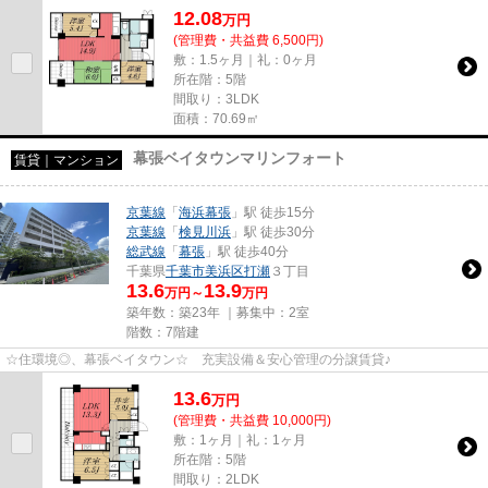
12.08
万
円
(管理費・共益費 6,500円)
敷：1.5ヶ月｜礼：0ヶ月
所在階：5階
間取り：3LDK
面積：70.69㎡
幕張ベイタウンマリンフォート
賃貸｜マンション
京葉線
「
海浜幕張
」駅 徒歩15分
京葉線
「
検見川浜
」駅 徒歩30分
総武線
「
幕張
」駅 徒歩40分
千葉県
千葉市美浜区
打瀬
３丁目
13.6
13.9
万円～
万円
築年数：築23年 ｜募集中：
2室
階数：7階建
☆住環境◎、幕張ベイタウン☆ 充実設備＆安心管理の分譲賃貸♪
13.6
万
円
(管理費・共益費 10,000円)
敷：1ヶ月｜礼：1ヶ月
所在階：5階
間取り：2LDK