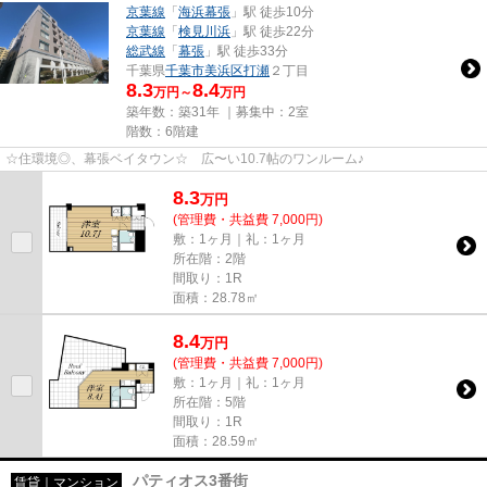
京葉線
「
海浜幕張
」駅 徒歩10分
京葉線
「
検見川浜
」駅 徒歩22分
総武線
「
幕張
」駅 徒歩33分
千葉県
千葉市美浜区
打瀬
２丁目
8.3
8.4
万円～
万円
築年数：築31年 ｜募集中：
2室
階数：6階建
☆住環境◎、幕張ベイタウン☆ 広〜い10.7帖のワンルーム♪
8.3
万
円
(管理費・共益費 7,000円)
敷：1ヶ月｜礼：1ヶ月
所在階：2階
間取り：1R
面積：28.78㎡
8.4
万
円
(管理費・共益費 7,000円)
敷：1ヶ月｜礼：1ヶ月
所在階：5階
間取り：1R
面積：28.59㎡
パティオス3番街
賃貸｜マンション