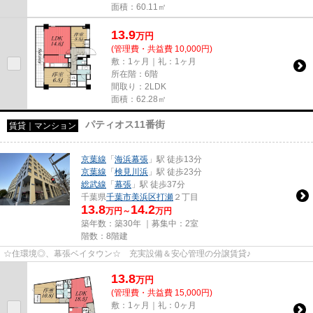
面積：60.11㎡
13.9
万
円
(管理費・共益費 10,000円)
敷：1ヶ月｜礼：1ヶ月
所在階：6階
間取り：2LDK
面積：62.28㎡
パティオス11番街
賃貸｜マンション
京葉線
「
海浜幕張
」駅 徒歩13分
京葉線
「
検見川浜
」駅 徒歩23分
総武線
「
幕張
」駅 徒歩37分
千葉県
千葉市美浜区
打瀬
２丁目
13.8
14.2
万円～
万円
築年数：築30年 ｜募集中：
2室
階数：8階建
☆住環境◎、幕張ベイタウン☆ 充実設備＆安心管理の分譲賃貸♪
13.8
万
円
(管理費・共益費 15,000円)
敷：1ヶ月｜礼：0ヶ月