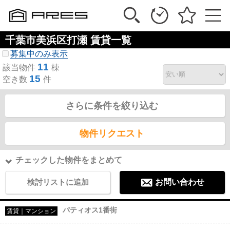
千葉市美浜区打瀬 賃貸一覧
募集中のみ表示
11
該当物件
棟
15
空き数
件
さらに条件を絞り込む
物件リクエスト
チェックした物件をまとめて
検討リストに追加
お問い合わせ
パティオス1番街
賃貸｜マンション