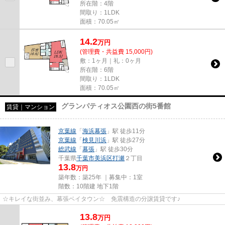
所在階：4階
間取り：1LDK
面積：70.05㎡
14.2
万
円
(管理費・共益費 15,000円)
敷：1ヶ月｜礼：0ヶ月
所在階：6階
間取り：1LDK
面積：70.05㎡
グランパティオス公園西の街5番館
賃貸｜マンション
京葉線
「
海浜幕張
」駅 徒歩11分
京葉線
「
検見川浜
」駅 徒歩27分
総武線
「
幕張
」駅 徒歩30分
千葉県
千葉市美浜区
打瀬
２丁目
13.8
万円
築年数：築25年 ｜募集中：
1室
階数：10階建 地下1階
☆キレイな街並み、幕張ベイタウン☆ 免震構造の分譲賃貸です♪
13.8
万
円