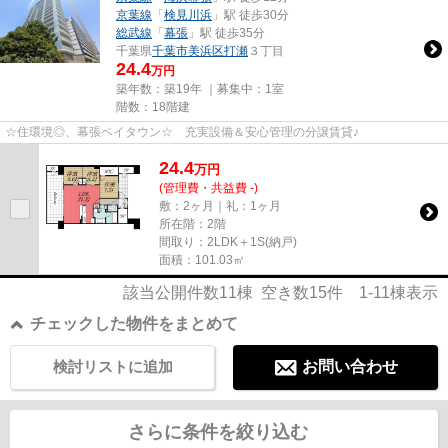
京葉線
「
検見川浜
」駅 徒歩30分
総武線
「
幕張
」駅 徒歩35分
千葉県
千葉市美浜区
打瀬
３丁目
24.4
万円
築年数：築19年 ｜募集中：
1室
階数：18階建
☆住環境◎、幕張ベイタウン☆ 充実設備＆安心管理の分譲賃貸♪
24.4
万
円
(管理費・共益費 -)
敷：2ヶ月｜礼：1ヶ月
所在階：2階
間取り：2LDK＋1S(納戸)
面積：101.03㎡
該当公開件数
11
棟 空き数
15
件
1-11
棟表示
チェックした物件をまとめて
検討リストに追加
お問い合わせ
さらに条件を絞り込む