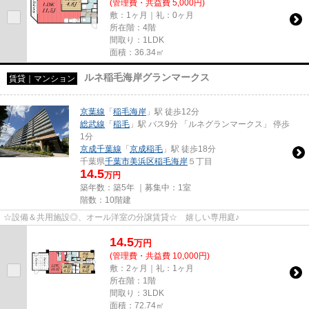
(管理費・共益費 5,000円)
敷：1ヶ月｜礼：0ヶ月
所在階：4階
間取り：1LDK
面積：36.34㎡
ルネ稲毛海岸グランマークス
賃貸｜マンション
京葉線
「
稲毛海岸
」駅 徒歩12分
総武線
「
稲毛
」駅 バス9分 「ルネグランマークス」 停歩
1分
京成千葉線
「
京成稲毛
」駅 徒歩18分
千葉県
千葉市美浜区
稲毛海岸
５丁目
14.5
万円
築年数：築5年 ｜募集中：
1室
階数：10階建
☆設備＆共用施設◎、オール洋室の分譲賃貸☆ 嬉しい専用庭♪
14.5
万
円
(管理費・共益費 10,000円)
敷：2ヶ月｜礼：1ヶ月
所在階：1階
間取り：3LDK
面積：72.74㎡