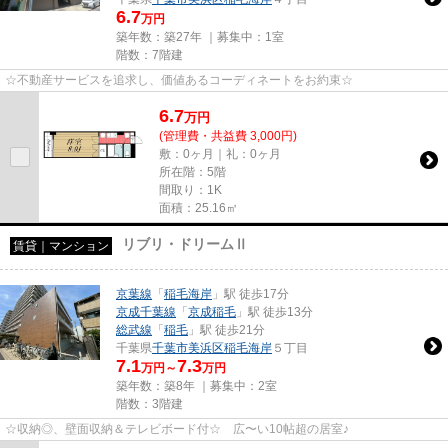
6.7
万円
築年数：築27年 ｜募集中：
1室
階数：7階建
☆不動産サービスを追求し、価値あるコーディネートをお約束☆
6.7
万
円
(管理費・共益費 3,000円)
敷：0ヶ月｜礼：0ヶ月
所在階：5階
間取り：1K
面積：25.16㎡
リブリ・ドリームⅡ
賃貸｜マンション
京葉線
「
稲毛海岸
」駅 徒歩17分
京成千葉線
「
京成稲毛
」駅 徒歩13分
総武線
「
稲毛
」駅 徒歩21分
千葉県
千葉市美浜区
稲毛海岸
５丁目
7.1
7.3
万円～
万円
築年数：築8年 ｜募集中：
2室
階数：3階建
☆収納◎、壁面収納＆テレビボード付☆ 広〜い10帖超の居室♪