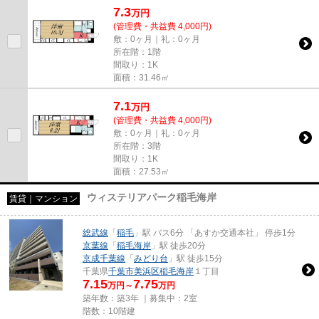
7.3
万
円
(管理費・共益費 4,000円)
敷：0ヶ月｜礼：0ヶ月
所在階：1階
間取り：1K
面積：31.46㎡
7.1
万
円
(管理費・共益費 4,000円)
敷：0ヶ月｜礼：0ヶ月
所在階：3階
間取り：1K
面積：27.53㎡
ウィステリアパーク稲毛海岸
賃貸｜マンション
総武線
「
稲毛
」駅 バス6分 「あすか交通本社」 停歩1分
京葉線
「
稲毛海岸
」駅 徒歩20分
京成千葉線
「
みどり台
」駅 徒歩15分
千葉県
千葉市美浜区
稲毛海岸
１丁目
7.15
7.75
万円～
万円
築年数：築3年 ｜募集中：
2室
階数：10階建