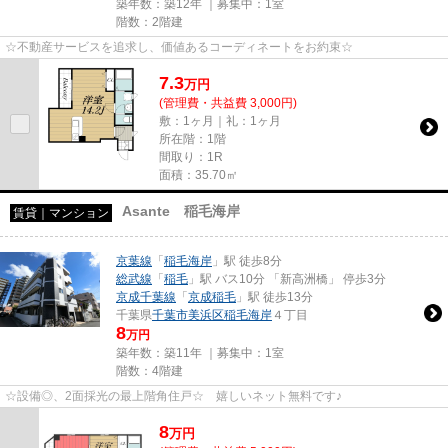
築年数：築12年 ｜募集中：
1室
階数：2階建
☆不動産サービスを追求し、価値あるコーディネートをお約束☆
7.3
万
円
(管理費・共益費 3,000円)
敷：1ヶ月｜礼：1ヶ月
所在階：1階
間取り：1R
面積：35.70㎡
Asante 稲毛海岸
賃貸｜マンション
京葉線
「
稲毛海岸
」駅 徒歩8分
総武線
「
稲毛
」駅 バス10分 「新高洲橋」 停歩3分
京成千葉線
「
京成稲毛
」駅 徒歩13分
千葉県
千葉市美浜区
稲毛海岸
４丁目
8
万円
築年数：築11年 ｜募集中：
1室
階数：4階建
☆設備◎、2面採光の最上階角住戸☆ 嬉しいネット無料です♪
8
万
円