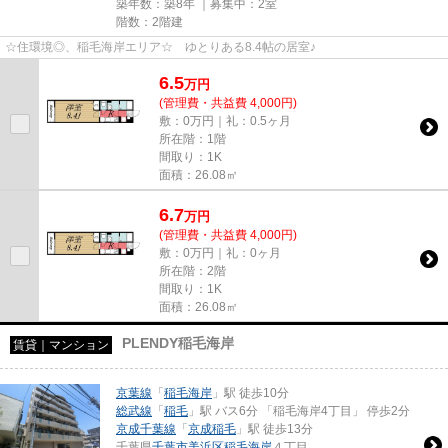
築年数：築8年 ｜募集中：
2室
階数：2階建
☆住環境◎、稲毛海岸エリア☆ ゆとりある8.4帖の居室♪
6.5
万
円
(管理費・共益費 4,000円)
敷：0万円｜礼：0.5ヶ月
所在階：1階
間取り：1K
面積：26.08㎡
6.7
万
円
(管理費・共益費 4,000円)
敷：0万円｜礼：0ヶ月
所在階：2階
間取り：1K
面積：26.08㎡
PLENDY稲毛海岸
賃貸｜マンション
京葉線
「
稲毛海岸
」駅 徒歩10分
総武線
「
稲毛
」駅 バス6分 「稲毛海岸4丁目」 停歩2分
京成千葉線
「
京成稲毛
」駅 徒歩13分
千葉県
千葉市美浜区
稲毛海岸
４丁目