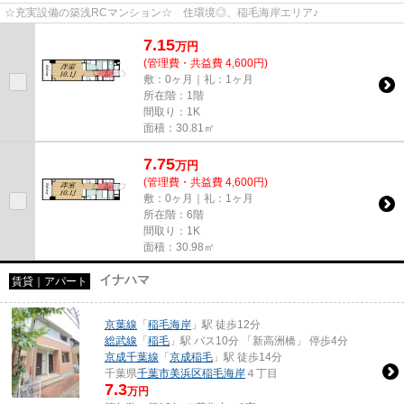
☆充実設備の築浅RCマンション☆ 住環境◎、稲毛海岸エリア♪
7.15
万
円
(管理費・共益費 4,600円)
敷：0ヶ月｜礼：1ヶ月
所在階：1階
間取り：1K
面積：30.81㎡
7.75
万
円
(管理費・共益費 4,600円)
敷：0ヶ月｜礼：1ヶ月
所在階：6階
間取り：1K
面積：30.98㎡
イナハマ
賃貸｜アパート
京葉線
「
稲毛海岸
」駅 徒歩12分
総武線
「
稲毛
」駅 バス10分 「新高洲橋」 停歩4分
京成千葉線
「
京成稲毛
」駅 徒歩14分
千葉県
千葉市美浜区
稲毛海岸
４丁目
7.3
万円