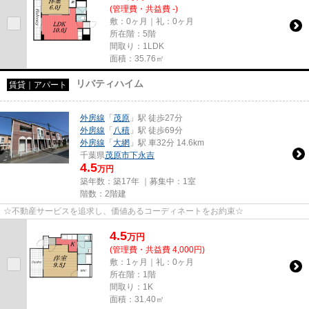
(管理費・共益費 -)
敷：0ヶ月｜礼：0ヶ月
所在階：5階
間取り：1LDK
面積：35.76㎡
リバティハイム
賃貸｜アパート
外房線
「
茂原
」駅 徒歩27分
外房線
「
八積
」駅 徒歩69分
外房線
「
大網
」駅 車32分 14.6km
千葉県
茂原市
下永吉
4.5
万円
築年数：築17年 ｜募集中：
1室
階数：2階建
☆不動産サービスを追求し、価値あるコーディネートをお約束☆
4.5
万
円
(管理費・共益費 4,000円)
敷：1ヶ月｜礼：0ヶ月
所在階：1階
間取り：1K
面積：31.40㎡