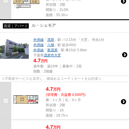
所在階：2階
間取り：2LDK
面積：55.30㎡
ル・シェモア
賃貸｜アパート
外房線
「
茂原
」駅 バス15分 「大芝」 停歩1分
外房線
「
八積
」駅 徒歩49分
外房線
「
新茂原
」駅 車15分 5.6km
千葉県
茂原市
大芝
4.7
万円
築年数：築16年 ｜募集中：
2室
階数：2階建
☆不動産サービスを追求し、価値あるコーディネートをお約束☆
4.7
万
円
(管理費・共益費 4,000円)
敷：1ヶ月｜礼：0ヶ月
所在階：2階
間取り：1K
面積：29.75㎡
4.7
万
円