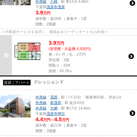
外房線
「
八積
」駅 車11分 4.8km
千葉県
茂原市
茂原
3.9
万円
築年数：築29年 ｜募集中：
1室
階数：2階建
☆不動産サービスを追求し、価値あるコーディネートをお約束☆
3.9
万
円
(管理費・共益費 4,500円)
敷：0ヶ月｜礼：2万円
所在階：1階
間取り：2DK
面積：40.29㎡
クレッシェンド
賃貸｜アパート
外房線
「
茂原
」駅 バス15分 「船着神社前」 停歩1分
外房線
「
新茂原
」駅 徒歩43分
外房線
「
大網
」駅 車17分 14.6km
千葉県
茂原市
押日
4.4
4.5
万円～
万円
築年数：築21年 ｜募集中：
2室
階数：2階建