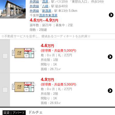
外房線
「
茂原
」駅 バス10分 「東部台入口」 停歩14分
外房線
「
八積
」駅 徒歩40分
外房線
「
新茂原
」駅 車13分 5.0km
千葉県
茂原市
東茂原
4.6
4.9
万円～
万円
築年数：築21年 ｜募集中：
2室
階数：2階建
☆不動産サービスを追求し、価値あるコーディネートをお約束☆
4.6
万
円
(管理費・共益費 5,000円)
敷：0ヶ月｜礼：2万円
所在階：1階
間取り：1K
面積：26.71㎡
4.9
万
円
(管理費・共益費 5,000円)
敷：0ヶ月｜礼：2万円
所在階：2階
間取り：1K
面積：26.93㎡
ドルチェ
賃貸｜アパート