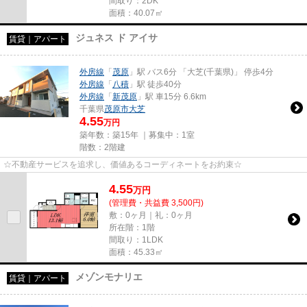
間取り：2DK
面積：40.07㎡
ジュネス ド アイサ
賃貸｜アパート
外房線
「
茂原
」駅 バス6分 「大芝(千葉県)」 停歩4分
外房線
「
八積
」駅 徒歩40分
外房線
「
新茂原
」駅 車15分 6.6km
千葉県
茂原市
大芝
4.55
万円
築年数：築15年 ｜募集中：
1室
階数：2階建
☆不動産サービスを追求し、価値あるコーディネートをお約束☆
4.55
万
円
(管理費・共益費 3,500円)
敷：0ヶ月｜礼：0ヶ月
所在階：1階
間取り：1LDK
面積：45.33㎡
メゾンモナリエ
賃貸｜アパート