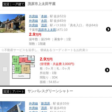
茂原市上太田平屋
賃貸｜一戸建て
外房線
「
本納
」駅 徒歩52分
外房線
「
永田
」駅 徒歩83分
外房線
「
茂原
」駅 バス16分 「真名入口」 停歩64分
千葉県
茂原市
上太田
1471-10
2.9
万円
築年数：築29年 ｜募集中：
1室
階数：1階建
☆不動産サービスを追求し、価値あるコーディネートをお約束☆
2.9
万
円
(管理費・共益費 3,000円)
敷：0ヶ月｜礼：0ヶ月
所在階：1階
間取り：3DK
面積：54.65㎡
サンパレスグリーンシャトー
賃貸｜アパート
外房線
「
新茂原
」駅 徒歩10分
外房線
「
茂原
」駅 徒歩45分