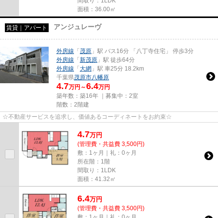
間取り：1LDK
面積：36.00㎡
アンジュレーヴ
賃貸｜アパート
外房線
「
茂原
」駅 バス16分 「八丁寺住宅」 停歩3分
外房線
「
新茂原
」駅 徒歩64分
外房線
「
大網
」駅 車25分 18.2km
千葉県
茂原市
八幡原
4.7
6.4
万円～
万円
築年数：築16年 ｜募集中：
2室
階数：2階建
☆不動産サービスを追求し、価値あるコーディネートをお約束☆
4.7
万
円
(管理費・共益費 3,500円)
敷：1ヶ月｜礼：0ヶ月
所在階：1階
間取り：1LDK
面積：41.32㎡
6.4
万
円
(管理費・共益費 3,500円)
敷：1ヶ月｜礼：0ヶ月