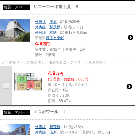
サニーコーポ富士見 B
賃貸｜アパート
外房線
「
茂原
」駅 徒歩26分
外房線
「
新茂原
」駅 徒歩31分
外房線
「
本納
」駅 車13分 6.6km
千葉県
茂原市
東郷
4.9
万円
築年数：築32年 ｜募集中：
1室
階数：2階建
☆不動産サービスを追求し、価値あるコーディネートをお約束☆
4.9
万
円
(管理費・共益費 5,000円)
敷：0ヶ月｜礼：0.5ヶ月
所在階：1階
間取り：3DK
面積：55.47㎡
エスポワール Ⅰ
賃貸｜アパート
外房線
「
新茂原
」駅 徒歩18分
外房線
「
茂原
」駅 バス9分 「萩原町」 停歩7分