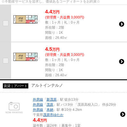
☆不動産サービスを追求し、価値あるコーディネートをお約束☆
4.4
万
円
(管理費・共益費 3,000円)
敷：1ヶ月｜礼：0ヶ月
所在階：2階
間取り：1K
面積：26.40㎡
4.5
万
円
(管理費・共益費 3,000円)
敷：1ヶ月｜礼：0ヶ月
所在階：2階
間取り：1K
面積：26.40㎡
アルトインテルノ
賃貸｜アパート
外房線
「
新茂原
」駅 徒歩13分
外房線
「
茂原
」駅 バス9分 「茂原高校入口」 停歩29分
外房線
「
本納
」駅 車10分 4.2km
千葉県
茂原市
ゆたか
4.4
万円
築年数：築24年 ｜募集中：
1室