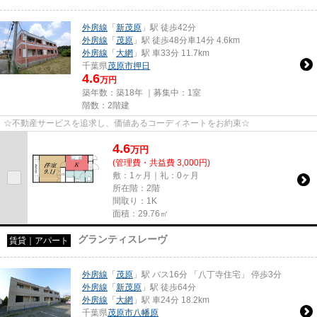
外房線
「
新茂原
」駅 徒歩42分
外房線
「
茂原
」駅 徒歩48分車14分 4.6km
外房線
「
大網
」駅 車33分 11.7km
千葉県
茂原市
押日
4.6
万円
築年数：築18年 ｜募集中：
1室
階数：2階建
☆不動産サービスを追求し、価値あるコーディネートをお約束☆
4.6
万
円
(管理費・共益費 3,000円)
敷：1ヶ月｜礼：0ヶ月
所在階：2階
間取り：1K
面積：29.76㎡
グランティスレーヴ
賃貸｜アパート
外房線
「
茂原
」駅 バス16分 「八丁寺住宅」 停歩3分
外房線
「
新茂原
」駅 徒歩64分
外房線
「
大網
」駅 車24分 18.2km
千葉県
茂原市
八幡原