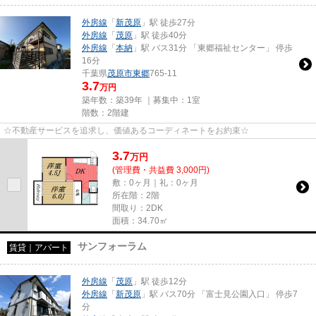
外房線
「
新茂原
」駅 徒歩27分
外房線
「
茂原
」駅 徒歩40分
外房線
「
本納
」駅 バス31分 「東郷福祉センター」 停歩
16分
千葉県
茂原市
東郷
765-11
3.7
万円
築年数：築39年 ｜募集中：
1室
階数：2階建
☆不動産サービスを追求し、価値あるコーディネートをお約束☆
3.7
万
円
(管理費・共益費 3,000円)
敷：0ヶ月｜礼：0ヶ月
所在階：2階
間取り：2DK
面積：34.70㎡
サンフォーラム
賃貸｜アパート
外房線
「
茂原
」駅 徒歩12分
外房線
「
新茂原
」駅 バス70分 「富士見公園入口」 停歩7
分