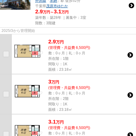
外房線
「
本納
」駅 徒歩52分
千葉県
茂原市
ゆたか
2.9
3.1
万円～
万円
築年数：築28年 ｜募集中：
3室
階数：3階建
2025/3から管理開始
2.9
万
円
(管理費・共益費 6,500円)
敷：0ヶ月｜礼：0ヶ月
所在階：1階
間取り：1K
面積：23.18㎡
3
万
円
(管理費・共益費 6,500円)
敷：0ヶ月｜礼：0ヶ月
所在階：2階
間取り：1K
面積：23.18㎡
3.1
万
円
(管理費・共益費 6,500円)
敷：0ヶ月｜礼：0ヶ月