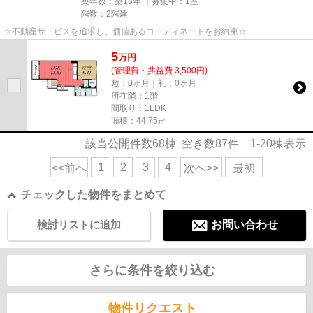
築年数：築13年 ｜募集中：
1室
階数：2階建
☆不動産サービスを追求し、価値あるコーディネートをお約束☆
5
万
円
(管理費・共益費 3,500円)
敷：0ヶ月｜礼：0ヶ月
所在階：1階
間取り：1LDK
面積：44.75㎡
該当公開件数
68
棟 空き数
87
件
1-20
棟表示
1
2
3
4
<<前へ
次へ>>
最初
チェックした物件をまとめて
検討リストに追加
お問い合わせ
さらに条件を絞り込む
物件リクエスト