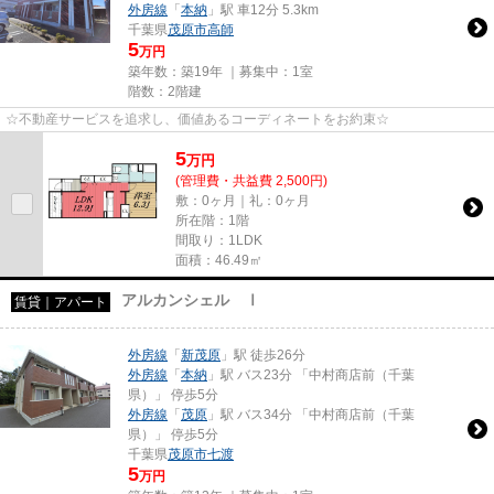
外房線
「
本納
」駅 車12分 5.3km
千葉県
茂原市
高師
5
万円
築年数：築19年 ｜募集中：
1室
階数：2階建
☆不動産サービスを追求し、価値あるコーディネートをお約束☆
5
万
円
(管理費・共益費 2,500円)
敷：0ヶ月｜礼：0ヶ月
所在階：1階
間取り：1LDK
面積：46.49㎡
アルカンシェル Ⅰ
賃貸｜アパート
外房線
「
新茂原
」駅 徒歩26分
外房線
「
本納
」駅 バス23分 「中村商店前（千葉
県）」 停歩5分
外房線
「
茂原
」駅 バス34分 「中村商店前（千葉
県）」 停歩5分
千葉県
茂原市
七渡
5
万円