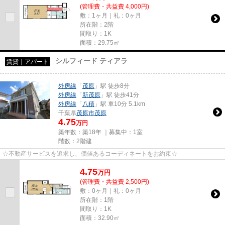
(管理費・共益費 4,000円)
敷：1ヶ月｜礼：0ヶ月
所在階：2階
間取り：1K
面積：29.75㎡
シルフィード ティアラ
賃貸｜アパート
外房線
「
茂原
」駅 徒歩8分
外房線
「
新茂原
」駅 徒歩41分
外房線
「
八積
」駅 車10分 5.1km
千葉県
茂原市
茂原
4.75
万円
築年数：築18年 ｜募集中：
1室
階数：2階建
☆不動産サービスを追求し、価値あるコーディネートをお約束☆
4.75
万
円
(管理費・共益費 2,500円)
敷：0ヶ月｜礼：0ヶ月
所在階：1階
間取り：1K
面積：32.90㎡