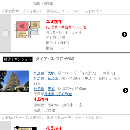
階数：2階建
☆不動産サービスを追求し、価値あるコーディネートをお約束☆
4.4
万
円
(管理費・共益費 4,500円)
敷：0ヶ月｜礼：0ヶ月
所在階：1階
間取り：2LDK
面積：53.76㎡
ダイアパレス白子第2
賃貸｜マンション
外房線
「
大網
」駅 バス38分 「保養所入口」 停歩7分
外房線
「
新茂原
」駅 バス29分 「牛込（千葉県）」 停歩
18分
外房線
「
茂原
」駅 車22分 12.9km
千葉県
長生郡白子町
剃金
4.5
万円
築年数：築42年 ｜募集中：
1室
階数：12階建
☆不動産サービスを追求し、価値あるコーディネートをお約束☆
4.5
万
円