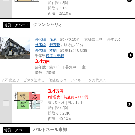
所在階：3階
間取り：1K
面積：23.18㎡
グランシャリオ
賃貸｜アパート
外房線
「
茂原
」駅 バス10分 「東郷冨士見」 停歩15分
外房線
「
新茂原
」駅 徒歩31分
外房線
「
本納
」駅 車12分 6.0km
千葉県
茂原市
東郷
3.4
万円
築年数：築31年 ｜募集中：
1室
階数：2階建
☆不動産サービスを追求し、価値あるコーディネートをお約束☆
3.4
万
円
(管理費・共益費 4,000円)
敷：0ヶ月｜礼：1万円
所在階：2階
間取り：2DK
面積：40.13㎡
パルトネール東郷
賃貸｜アパート