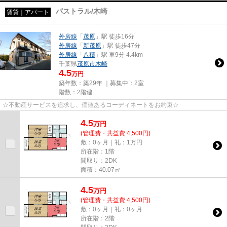
パストラル/木崎
賃貸｜アパート
外房線
「
茂原
」駅 徒歩16分
外房線
「
新茂原
」駅 徒歩47分
外房線
「
八積
」駅 車9分 4.4km
千葉県
茂原市
木崎
4.5
万円
築年数：築29年 ｜募集中：
2室
階数：2階建
☆不動産サービスを追求し、価値あるコーディネートをお約束☆
4.5
万
円
(管理費・共益費 4,500円)
敷：0ヶ月｜礼：1万円
所在階：1階
間取り：2DK
面積：40.07㎡
4.5
万
円
(管理費・共益費 4,500円)
敷：0ヶ月｜礼：0ヶ月
所在階：2階