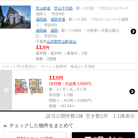
芝山鉄道
「
芝山千代田
」駅 バス3分 「プロロジスパーク
成田１」 停歩9分
成田線
「
成田空港
」駅 バス3分 「プロロジスパーク成田
１」 停歩9分
成田線
「
成田
」駅 バス40分 「小牧第一児童公園入
口」 停歩5分
千葉県
山武郡芝山町
岩山
11
万円
築年数：築34年 ｜募集中：
1室
階数：2階建
☆ペット可(小型犬)☆ ※ペット飼育時、敷金1ヶ月増額
11
万
円
(管理費・共益費 3,000円)
敷：1ヶ月｜礼：0ヶ月
所在階：1-2階
間取り：4LDK＋1S(納戸)
面積：141.56㎡
該当公開件数
1
棟 空き数
1
件
1-1
棟表示
チェックした物件をまとめて