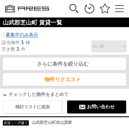
山武郡芝山町 賃貸一覧
募集中のみ表示
1
該当物件
棟
1
空き数
件
さらに条件を絞り込む
物件リクエスト
チェックした物件をまとめて
検討リストに追加
お問い合わせ
山武郡芝山町岩山貸家
賃貸｜一戸建て