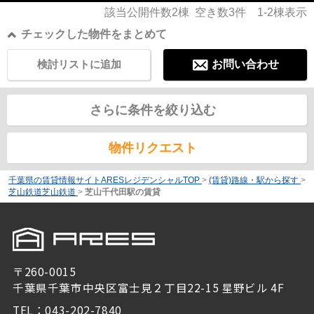
該当公開件数
2
棟 空き数
3
件
1-2
棟表示
チェックした物件をまとめて
検討リストに追加
お問い合わせ
さらに条件を絞り込む
物件リクエスト
千葉県の賃貸情報サイトARESレジデンシャルTOP
>
(賃貸)路線・駅から探す
>
芝山鉄道芝山鉄道
>
芝山千代田駅の賃貸
〒260-0015
千葉県千葉市中央区富士見２丁目22-15 星野ビル 4F
TEL：043-202-7840