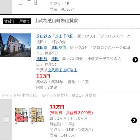
間取り：1R
面積：46.30㎡
山武郡芝山町岩山貸家
賃貸｜一戸建て
芝山鉄道
「
芝山千代田
」駅 バス3分 「プロロジスパーク
成田１」 停歩9分
成田線
「
成田空港
」駅 バス3分 「プロロジスパーク成田
１」 停歩9分
成田線
「
成田
」駅 バス40分 「小牧第一児童公園入
口」 停歩5分
千葉県
山武郡芝山町
岩山
11
万円
築年数：築34年 ｜募集中：
1室
階数：2階建
☆ペット可(小型犬)☆ ※ペット飼育時、敷金1ヶ月増額
11
万
円
(管理費・共益費 3,000円)
敷：1ヶ月｜礼：0ヶ月
所在階：1-2階
間取り：4LDK＋1S(納戸)
面積：141.56㎡