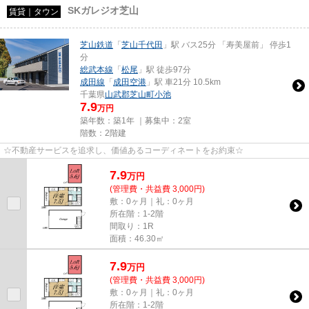
SKガレジオ芝山
賃貸｜タウン
芝山鉄道
「
芝山千代田
」駅 バス25分 「寿美屋前」 停歩1
分
総武本線
「
松尾
」駅 徒歩97分
成田線
「
成田空港
」駅 車21分 10.5km
千葉県
山武郡芝山町
小池
7.9
万円
築年数：築1年 ｜募集中：
2室
階数：2階建
☆不動産サービスを追求し、価値あるコーディネートをお約束☆
7.9
万
円
(管理費・共益費 3,000円)
敷：0ヶ月｜礼：0ヶ月
所在階：1-2階
間取り：1R
面積：46.30㎡
7.9
万
円
(管理費・共益費 3,000円)
敷：0ヶ月｜礼：0ヶ月
所在階：1-2階