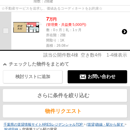
階数：2階建
☆不動産サービスを追求し、価値あるコーディネートをお約束☆
7
万
円
(管理費・共益費 5,000円)
敷：0ヶ月｜礼：1ヶ月
所在階：2階
間取り：1K
面積：26.08㎡
該当公開件数
4
棟 空き数
4
件
1-4
棟表示
チェックした物件をまとめて
検討リストに追加
お問い合わせ
さらに条件を絞り込む
物件リクエスト
千葉県の賃貸情報サイトARESレジデンシャルTOP
>
(賃貸)路線・駅から探す
>
JR成田線
>
空港第２ビル駅の賃貸