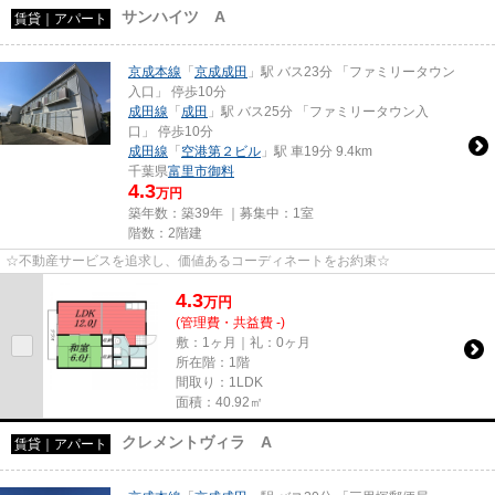
サンハイツ A
賃貸｜アパート
京成本線
「
京成成田
」駅 バス23分 「ファミリータウン
入口」 停歩10分
成田線
「
成田
」駅 バス25分 「ファミリータウン入
口」 停歩10分
成田線
「
空港第２ビル
」駅 車19分 9.4km
千葉県
富里市
御料
4.3
万円
築年数：築39年 ｜募集中：
1室
階数：2階建
☆不動産サービスを追求し、価値あるコーディネートをお約束☆
4.3
万
円
(管理費・共益費 -)
敷：1ヶ月｜礼：0ヶ月
所在階：1階
間取り：1LDK
面積：40.92㎡
クレメントヴィラ A
賃貸｜アパート