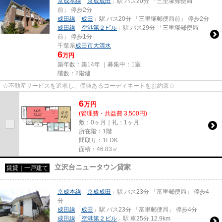
京成本線
「
京成成田
」駅 バス20分 「三里塚郵便局
前」 停歩2分
成田線
「
成田
」駅 バス20分 「三里塚郵便局前」 停歩2分
成田線
「
空港第２ビル
」駅 バス29分 「三里塚郵便局
前」 停歩1分
千葉県
成田市
大清水
6
万円
築年数：築14年 ｜募集中：
1室
階数：2階建
☆不動産サービスを追求し、価値あるコーディネートをお約束☆
6
万
円
(管理費・共益費 3,500円)
敷：0ヶ月｜礼：1ヶ月
所在階：1階
間取り：1LDK
面積：46.83㎡
立沢台ニュータウン貸家
賃貸｜一戸建て
京成本線
「
京成成田
」駅 バス23分 「富里郵便局」 停歩4
分
成田線
「
成田
」駅 バス23分 「富里郵便局」 停歩4分
成田線
「
空港第２ビル
」駅 車25分 12.9km