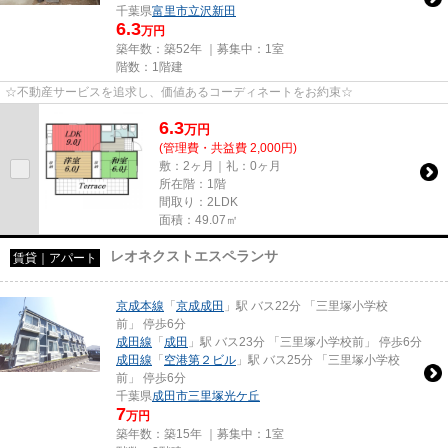
千葉県
富里市
立沢新田
6.3
万円
築年数：築52年 ｜募集中：
1室
階数：1階建
☆不動産サービスを追求し、価値あるコーディネートをお約束☆
6.3
万
円
(管理費・共益費 2,000円)
敷：2ヶ月｜礼：0ヶ月
所在階：1階
間取り：2LDK
面積：49.07㎡
レオネクストエスペランサ
賃貸｜アパート
京成本線
「
京成成田
」駅 バス22分 「三里塚小学校
前」 停歩6分
成田線
「
成田
」駅 バス23分 「三里塚小学校前」 停歩6分
成田線
「
空港第２ビル
」駅 バス25分 「三里塚小学校
前」 停歩6分
千葉県
成田市
三里塚光ケ丘
7
万円
築年数：築15年 ｜募集中：
1室