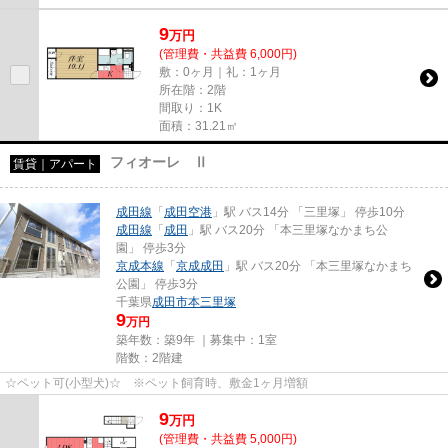
9
万
円
(管理費・共益費 6,000円)
敷：0ヶ月｜礼：1ヶ月
所在階：2階
間取り：1K
面積：31.21㎡
フィオーレ Ⅱ
賃貸｜アパート
成田線
「
成田空港
」駅 バス14分 「三里塚」 停歩10分
成田線
「
成田
」駅 バス20分 「本三里塚なかまち公
園」 停歩3分
京成本線
「
京成成田
」駅 バス20分 「本三里塚なかまち
公園」 停歩3分
千葉県
成田市
本三里塚
9
万円
築年数：築9年 ｜募集中：
1室
階数：2階建
☆ペット可(小型犬)☆ ※ペット飼育時、敷金1ヶ月増額
9
万
円
(管理費・共益費 5,000円)