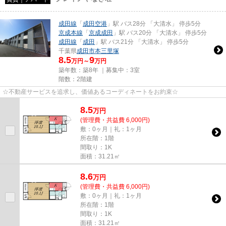
成田線
「
成田空港
」駅 バス28分 「大清水」 停歩5分
京成本線
「
京成成田
」駅 バス20分 「大清水」 停歩5分
成田線
「
成田
」駅 バス21分 「大清水」 停歩5分
千葉県
成田市
本三里塚
8.5
9
万円～
万円
築年数：築8年 ｜募集中：
3室
階数：2階建
☆不動産サービスを追求し、価値あるコーディネートをお約束☆
8.5
万
円
(管理費・共益費 6,000円)
敷：0ヶ月｜礼：1ヶ月
所在階：1階
間取り：1K
面積：31.21㎡
8.6
万
円
(管理費・共益費 6,000円)
敷：0ヶ月｜礼：1ヶ月
所在階：1階
間取り：1K
面積：31.21㎡