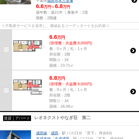
千葉県
成田市
本三里塚
6.6
6.8
万円～
万円
築年数：築21年 ｜募集中：
2室
階数：2階建
☆不動産サービスを追求し、価値あるコーディネートをお約束☆
6.6
万
円
(管理費・共益費 8,000円)
敷：0ヶ月｜礼：1ヶ月
所在階：1階
間取り：1K
面積：23.71㎡
6.8
万
円
(管理費・共益費 8,000円)
敷：0ヶ月｜礼：1ヶ月
所在階：2階
間取り：1K
面積：26.08㎡
レオネクストやなぎ荘 第二
賃貸｜アパート
成田線
「
成田
」駅 バス21分 「宮下」 停歩6分
京成本線
「
京成成田
」駅 バス21分 「宮下」 停歩6分