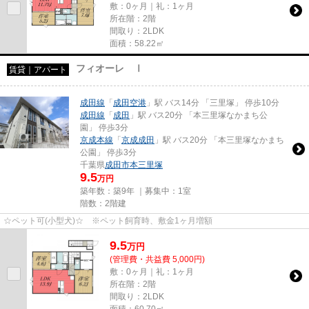
敷：0ヶ月｜礼：1ヶ月
所在階：2階
間取り：2LDK
面積：58.22㎡
フィオーレ Ⅰ
賃貸｜アパート
成田線
「
成田空港
」駅 バス14分 「三里塚」 停歩10分
成田線
「
成田
」駅 バス20分 「本三里塚なかまち公
園」 停歩3分
京成本線
「
京成成田
」駅 バス20分 「本三里塚なかまち
公園」 停歩3分
千葉県
成田市
本三里塚
9.5
万円
築年数：築9年 ｜募集中：
1室
階数：2階建
☆ペット可(小型犬)☆ ※ペット飼育時、敷金1ヶ月増額
9.5
万
円
(管理費・共益費 5,000円)
敷：0ヶ月｜礼：1ヶ月
所在階：2階
間取り：2LDK
面積：60.70㎡