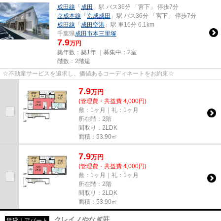
成田線
「
成田
」駅 バス36分 「宮下」 停歩7分
京成本線
「
京成成田
」駅 バス36分 「宮下」 停歩7分
成田線
「
成田空港
」駅 車16分 6.1km
千葉県
成田市
本三里塚
7.9
万円
築年数：築1年 ｜募集中：
2室
階数：2階建
☆不動産サービスを追求し、価値あるコーディネートをお約束☆
7.9
万
円
(管理費・共益費 4,000円)
敷：1ヶ月｜礼：1ヶ月
所在階：2階
間取り：2LDK
面積：53.90㎡
7.9
万
円
(管理費・共益費 4,000円)
敷：1ヶ月｜礼：1ヶ月
所在階：2階
間取り：2LDK
面積：53.90㎡
クレイノやなぎ荘
賃貸｜アパート