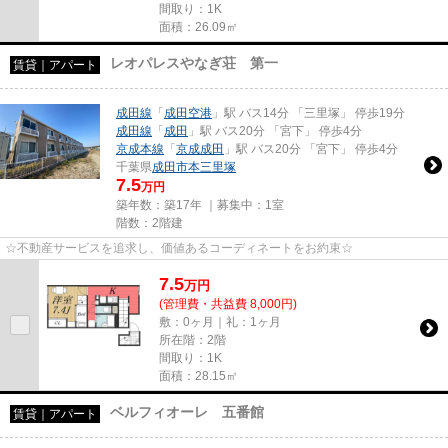
間取り：1K
面積：26.09㎡
レオパレスやなぎ荘 第一
賃貸｜アパート
成田線
「
成田空港
」駅 バス14分 「三里塚」 停歩19分
成田線
「
成田
」駅 バス20分 「宮下」 停歩4分
京成本線
「
京成成田
」駅 バス20分 「宮下」 停歩4分
千葉県
成田市
本三里塚
7.5
万円
築年数：築17年 ｜募集中：
1室
階数：2階建
☆不動産サービスを追求し、価値あるコーディネートをお約束☆
7.5
万
円
(管理費・共益費 8,000円)
敷：0ヶ月｜礼：1ヶ月
所在階：2階
間取り：1K
面積：28.15㎡
ベルフィオーレ 五番館
賃貸｜アパート