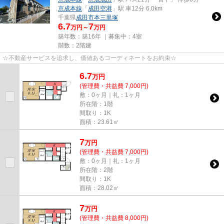
京成本線
「
成田空港
」駅 車12分 6.0km
千葉県
成田市
本三里塚
6.7
7
万円～
万円
築年数：築16年 ｜募集中：
4室
階数：2階建
☆不動産サービスを追求し、価値あるコーディネートをお約束☆
6.7
万
円
(管理費・共益費 7,000円)
敷：0ヶ月｜礼：1ヶ月
所在階：1階
間取り：1K
面積：23.61㎡
7
万
円
(管理費・共益費 7,000円)
敷：0ヶ月｜礼：1ヶ月
所在階：2階
間取り：1K
面積：28.02㎡
7
万
円
(管理費・共益費 8,000円)