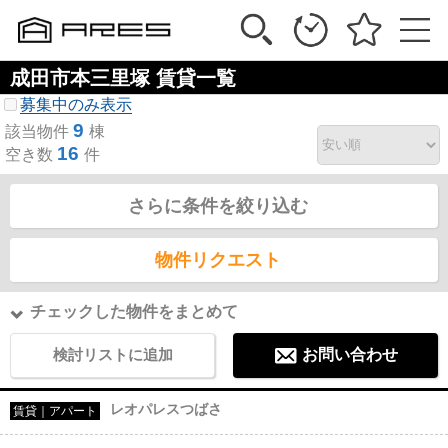
成田市本三里塚 賃貸一覧
募集中のみ表示
9
該当物件
棟
16
空き数
件
さらに条件を絞り込む
物件リクエスト
チェックした物件をまとめて
検討リストに追加
お問い合わせ
レオパレスつばさ
賃貸｜アパート