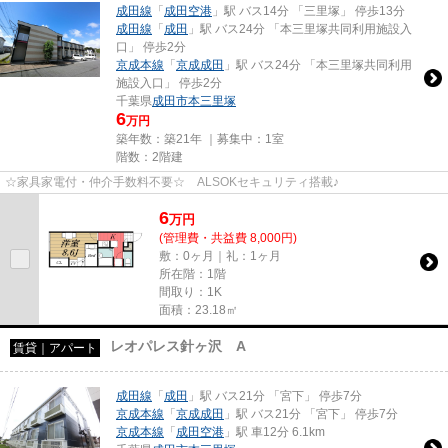
成田線
「
成田空港
」駅 バス14分 「三里塚」 停歩13分
成田線
「
成田
」駅 バス24分 「本三里塚共同利用施設入
口」 停歩2分
京成本線
「
京成成田
」駅 バス24分 「本三里塚共同利用
施設入口」 停歩2分
千葉県
成田市
本三里塚
6
万円
築年数：築21年 ｜募集中：
1室
階数：2階建
☆家具家電付・仲介手数料不要☆ ALSOKセキュリティ搭載♪
6
万
円
(管理費・共益費 8,000円)
敷：0ヶ月｜礼：1ヶ月
所在階：1階
間取り：1K
面積：23.18㎡
レオパレス針ヶ沢 A
賃貸｜アパート
成田線
「
成田
」駅 バス21分 「宮下」 停歩7分
京成本線
「
京成成田
」駅 バス21分 「宮下」 停歩7分
京成本線
「
成田空港
」駅 車12分 6.1km