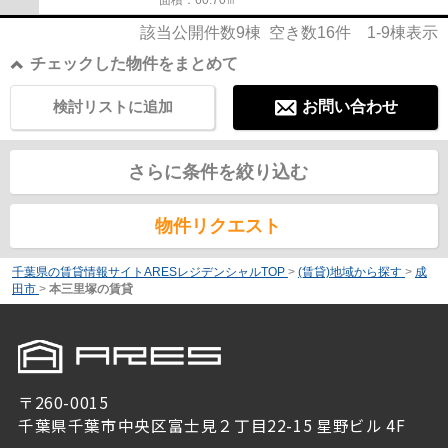
該当公開件数
9
棟 空き数
16
件
1-9
棟表示
チェックした物件をまとめて
検討リストに追加
お問い合わせ
さらに条件を絞り込む
物件リクエスト
千葉県の賃貸情報サイトARESレジデンシャルTOP
>
(賃貸)地域から探す
>
成
田市
>
本三里塚の賃貸
〒260-0015
千葉県千葉市中央区富士見２丁目22-15 星野ビル 4F