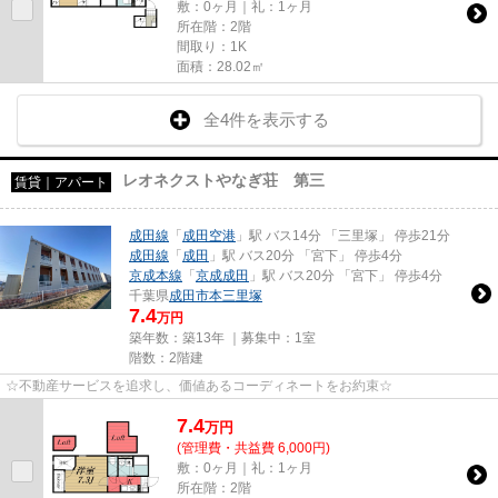
敷：0ヶ月｜礼：1ヶ月
所在階：2階
間取り：1K
面積：28.02㎡
全4件を表示する
レオネクストやなぎ荘 第三
賃貸｜アパート
成田線
「
成田空港
」駅 バス14分 「三里塚」 停歩21分
成田線
「
成田
」駅 バス20分 「宮下」 停歩4分
京成本線
「
京成成田
」駅 バス20分 「宮下」 停歩4分
千葉県
成田市
本三里塚
7.4
万円
築年数：築13年 ｜募集中：
1室
階数：2階建
☆不動産サービスを追求し、価値あるコーディネートをお約束☆
7.4
万
円
(管理費・共益費 6,000円)
敷：0ヶ月｜礼：1ヶ月
所在階：2階