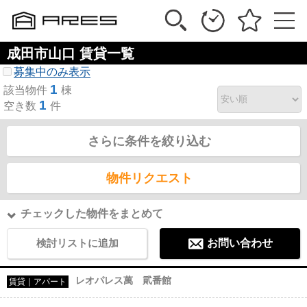
成田市山口 賃貸一覧
募集中のみ表示
1
該当物件
棟
1
空き数
件
さらに条件を絞り込む
物件リクエスト
チェックした物件をまとめて
検討リストに追加
お問い合わせ
レオパレス萬 貮番館
賃貸｜アパート