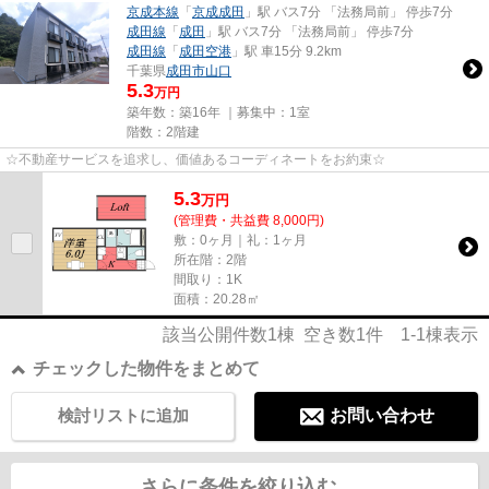
京成本線
「
京成成田
」駅 バス7分 「法務局前」 停歩7分
成田線
「
成田
」駅 バス7分 「法務局前」 停歩7分
成田線
「
成田空港
」駅 車15分 9.2km
千葉県
成田市
山口
5.3
万円
築年数：築16年 ｜募集中：
1室
階数：2階建
☆不動産サービスを追求し、価値あるコーディネートをお約束☆
5.3
万
円
(管理費・共益費 8,000円)
敷：0ヶ月｜礼：1ヶ月
所在階：2階
間取り：1K
面積：20.28㎡
該当公開件数
1
棟 空き数
1
件
1-1
棟表示
チェックした物件をまとめて
検討リストに追加
お問い合わせ
さらに条件を絞り込む