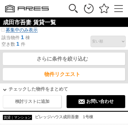
成田市吾妻 賃貸一覧
募集中のみ表示
1
該当物件
棟
1
空き数
件
さらに条件を絞り込む
物件リクエスト
チェックした物件をまとめて
検討リストに追加
お問い合わせ
ビレッジハウス成田吾妻 1号棟
賃貸｜マンション