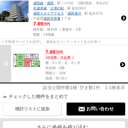
成田線
「
成田
」駅 バス6分 「消防署前」 停歩2分
京成本線
「
公津の杜
」駅 徒歩36分
成田スカイアクセス
「
成田湯川
」駅 徒歩37分
千葉県
成田市
吾妻
１丁目
7.89
万円
築年数：築40年 ｜募集中：
1室
階数：14階建
☆不動産サービスを追求し、価値あるコーディネートをお約束☆
7.89
万
円
(管理費・共益費 -)
敷：0ヶ月｜礼：0ヶ月
所在階：8階
間取り：3DK
面積：60.28㎡
該当公開件数
1
棟 空き数
1
件
1-1
棟表示
チェックした物件をまとめて
検討リストに追加
お問い合わせ
さらに条件を絞り込む