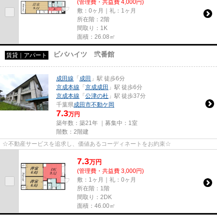
(管理費・共益費 4,000円)
敷：0ヶ月｜礼：1ヶ月
所在階：2階
間取り：1K
面積：26.08㎡
ビバハイツ 弐番館
賃貸｜アパート
成田線
「
成田
」駅 徒歩6分
京成本線
「
京成成田
」駅 徒歩6分
京成本線
「
公津の杜
」駅 徒歩37分
千葉県
成田市
不動ケ岡
7.3
万円
築年数：築21年 ｜募集中：
1室
階数：2階建
☆不動産サービスを追求し、価値あるコーディネートをお約束☆
7.3
万
円
(管理費・共益費 3,000円)
敷：1ヶ月｜礼：0ヶ月
所在階：1階
間取り：2DK
面積：46.00㎡