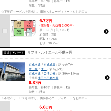
築年数：築37年 ｜募集中：
1室
階数：4階建
☆不動産サービスを追求し、価値あるコーディネートをお約束☆
6.7
万
円
(管理費・共益費 2,000円)
敷：1ヶ月｜礼：0ヶ月
所在階：2階
間取り：2DK
面積：39.75㎡
リブリ・ルミエール不動ヶ岡
賃貸｜アパート
京成本線
「
京成成田
」駅 徒歩7分
成田線
「
成田
」駅 徒歩9分
京成本線
「
公津の杜
」駅 車9分 3.0km
千葉県
成田市
不動ケ岡
6.8
万円
築年数：築10年 ｜募集中：
1室
階数：2階建
☆不動産サービスを追求し、価値あるコーディネートをお約束☆
6.8
万
円