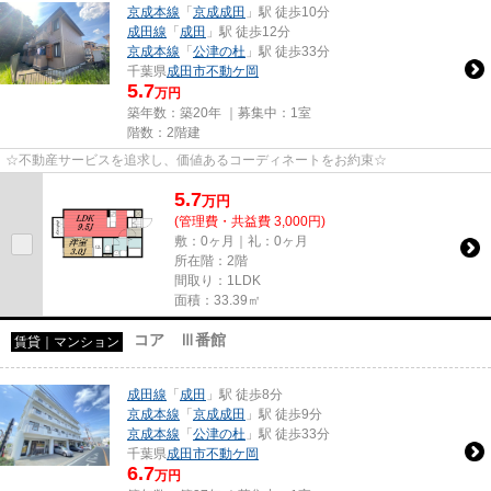
京成本線
「
京成成田
」駅 徒歩10分
成田線
「
成田
」駅 徒歩12分
京成本線
「
公津の杜
」駅 徒歩33分
千葉県
成田市
不動ケ岡
5.7
万円
築年数：築20年 ｜募集中：
1室
階数：2階建
☆不動産サービスを追求し、価値あるコーディネートをお約束☆
5.7
万
円
(管理費・共益費 3,000円)
敷：0ヶ月｜礼：0ヶ月
所在階：2階
間取り：1LDK
面積：33.39㎡
コア Ⅲ番館
賃貸｜マンション
成田線
「
成田
」駅 徒歩8分
京成本線
「
京成成田
」駅 徒歩9分
京成本線
「
公津の杜
」駅 徒歩33分
千葉県
成田市
不動ケ岡
6.7
万円