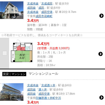
京成本線
「
京成成田
」駅 徒歩3分
成田線
「
成田
」駅 徒歩4分
京成本線
「
成田空港
」駅 車16分 8.7km
千葉県
成田市
花崎町
3.4
万円
築年数：築34年 ｜募集中：
1室
階数：3階建
☆不動産サービスを追求し、価値あるコーディネートをお約束☆
3.4
万
円
(管理費・共益費 3,000円)
敷：1ヶ月｜礼：1ヶ月
所在階：2階
間取り：1K
面積：18.59㎡
マンションジュール
賃貸｜マンション
京成本線
「
京成酒々井
」駅 徒歩6分
成田線
「
酒々井
」駅 徒歩8分
成田線
「
成田空港
」駅 車18分 17.8km
千葉県
印旛郡酒々井町
中川
3.4
万円