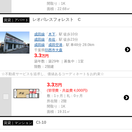
間取り：1K
面積：22.68㎡
レオパレスフォレスト C
賃貸｜アパート
成田線
「
木下
」駅 徒歩10分
成田線
「
布佐
」駅 徒歩23分
成田線
「
成田空港
」駅 車48分 28.0km
千葉県
印西市
大森
3.3
万円
築年数：築29年 ｜募集中：
1室
階数：2階建
☆不動産サービスを追求し、価値あるコーディネートをお約束☆
3.3
万
円
(管理費・共益費 4,000円)
敷：1ヶ月｜礼：0ヶ月
所在階：2階
間取り：1K
面積：19.31㎡
CI-10
賃貸｜マンション