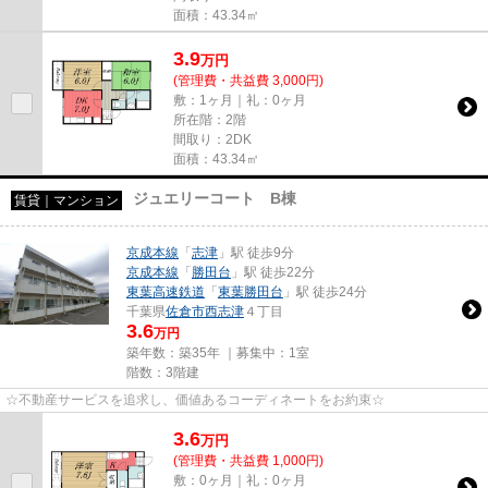
面積：43.34㎡
3.9
万
円
(管理費・共益費 3,000円)
敷：1ヶ月｜礼：0ヶ月
所在階：2階
間取り：2DK
面積：43.34㎡
ジュエリーコート B棟
賃貸｜マンション
京成本線
「
志津
」駅 徒歩9分
京成本線
「
勝田台
」駅 徒歩22分
東葉高速鉄道
「
東葉勝田台
」駅 徒歩24分
千葉県
佐倉市
西志津
４丁目
3.6
万円
築年数：築35年 ｜募集中：
1室
階数：3階建
☆不動産サービスを追求し、価値あるコーディネートをお約束☆
3.6
万
円
(管理費・共益費 1,000円)
敷：0ヶ月｜礼：0ヶ月