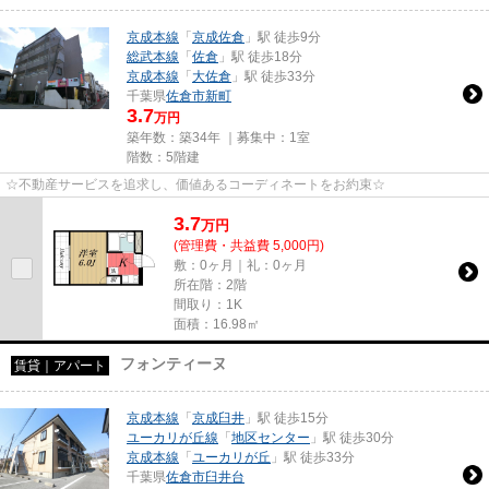
京成本線
「
京成佐倉
」駅 徒歩9分
総武本線
「
佐倉
」駅 徒歩18分
京成本線
「
大佐倉
」駅 徒歩33分
千葉県
佐倉市
新町
3.7
万円
築年数：築34年 ｜募集中：
1室
階数：5階建
☆不動産サービスを追求し、価値あるコーディネートをお約束☆
3.7
万
円
(管理費・共益費 5,000円)
敷：0ヶ月｜礼：0ヶ月
所在階：2階
間取り：1K
面積：16.98㎡
フォンティーヌ
賃貸｜アパート
京成本線
「
京成臼井
」駅 徒歩15分
ユーカリが丘線
「
地区センター
」駅 徒歩30分
京成本線
「
ユーカリが丘
」駅 徒歩33分
千葉県
佐倉市
臼井台