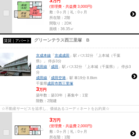
3
万
円
(管理費・共益費 3,000円)
敷：0ヶ月｜礼：0ヶ月
所在階：2階
間取り：2DK
面積：36.35㎡
グリーンテラス西三里塚 B
賃貸｜アパート
京成本線
「
京成成田
」駅 バス32分 「上本城（千葉
県）」 停歩3分
成田線
「
成田
」駅 バス32分 「上本城（千葉県）」 停歩3
分
成田線
「
成田空港
」駅 車19分 8.8km
千葉県
成田市
西三里塚
3
万円
築年数：築33年 ｜募集中：
1室
階数：2階建
☆不動産サービスを追求し、価値あるコーディネートをお約束☆
3
万
円
(管理費・共益費 2,000円)
敷：0ヶ月｜礼：0ヶ月
所在階：1階