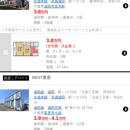
京成本線
「
京成成田
」駅 バス7分 「飯仲向台」 停歩7分
千葉県
成田市
並木町
3.8
万円
築年数：築48年 ｜募集中：
1室
階数：2階建
☆不動産サービスを追求し、価値あるコーディネートをお約束☆
3.8
万
円
(管理費・共益費 -)
敷：0ヶ月｜礼：0ヶ月
所在階：2階
間取り：2K
面積：37.18㎡
NEST富里
賃貸｜アパート
成田線
「
成田
」駅 バス15分 「七栄三叉路」 停歩6分
京成本線
「
京成成田
」駅 バス15分 「七栄三叉路」 停歩6
分
成田線
「
成田空港
」駅 車17分 10.7km
千葉県
富里市
七栄
3.9
4.1
万円～
万円
築年数：築28年 ｜募集中：
12室
階数：2階建