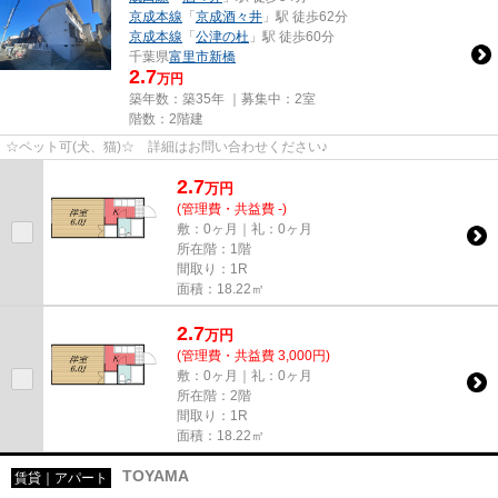
京成本線
「
京成酒々井
」駅 徒歩62分
京成本線
「
公津の杜
」駅 徒歩60分
千葉県
富里市
新橋
2.7
万円
築年数：築35年 ｜募集中：
2室
階数：2階建
☆ペット可(犬、猫)☆ 詳細はお問い合わせください♪
2.7
万
円
(管理費・共益費 -)
敷：0ヶ月｜礼：0ヶ月
所在階：1階
間取り：1R
面積：18.22㎡
2.7
万
円
(管理費・共益費 3,000円)
敷：0ヶ月｜礼：0ヶ月
所在階：2階
間取り：1R
面積：18.22㎡
TOYAMA
賃貸｜アパート