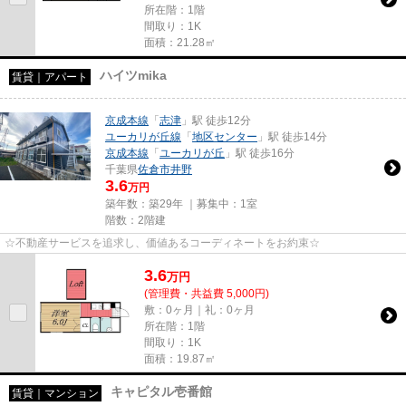
所在階：1階
間取り：1K
面積：21.28㎡
ハイツmika
賃貸｜アパート
京成本線
「
志津
」駅 徒歩12分
ユーカリが丘線
「
地区センター
」駅 徒歩14分
京成本線
「
ユーカリが丘
」駅 徒歩16分
千葉県
佐倉市
井野
3.6
万円
築年数：築29年 ｜募集中：
1室
階数：2階建
☆不動産サービスを追求し、価値あるコーディネートをお約束☆
3.6
万
円
(管理費・共益費 5,000円)
敷：0ヶ月｜礼：0ヶ月
所在階：1階
間取り：1K
面積：19.87㎡
キャピタル壱番館
賃貸｜マンション