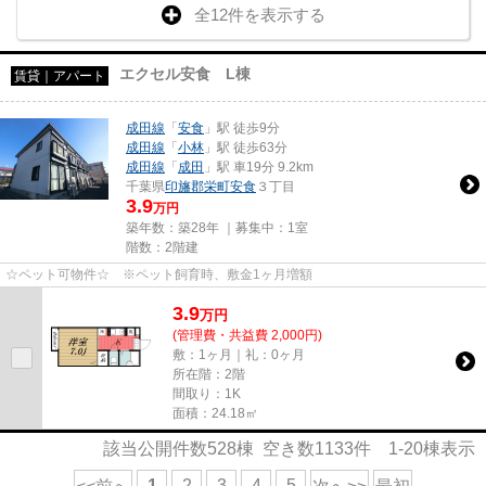
全12件を表示する
エクセル安食 L棟
賃貸｜アパート
成田線
「
安食
」駅 徒歩9分
成田線
「
小林
」駅 徒歩63分
成田線
「
成田
」駅 車19分 9.2km
千葉県
印旛郡栄町
安食
３丁目
3.9
万円
築年数：築28年 ｜募集中：
1室
階数：2階建
☆ペット可物件☆ ※ペット飼育時、敷金1ヶ月増額
3.9
万
円
(管理費・共益費 2,000円)
敷：1ヶ月｜礼：0ヶ月
所在階：2階
間取り：1K
面積：24.18㎡
該当公開件数
528
棟 空き数
1133
件
1-20
棟表示
1
2
3
4
5