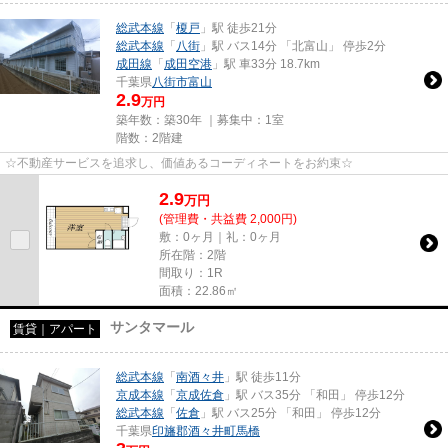
総武本線
「
榎戸
」駅 徒歩21分
総武本線
「
八街
」駅 バス14分 「北富山」 停歩2分
成田線
「
成田空港
」駅 車33分 18.7km
千葉県
八街市
富山
2.9
万円
築年数：築30年 ｜募集中：
1室
階数：2階建
☆不動産サービスを追求し、価値あるコーディネートをお約束☆
2.9
万
円
(管理費・共益費 2,000円)
敷：0ヶ月｜礼：0ヶ月
所在階：2階
間取り：1R
面積：22.86㎡
サンタマール
賃貸｜アパート
総武本線
「
南酒々井
」駅 徒歩11分
京成本線
「
京成佐倉
」駅 バス35分 「和田」 停歩12分
総武本線
「
佐倉
」駅 バス25分 「和田」 停歩12分
千葉県
印旛郡酒々井町
馬橋