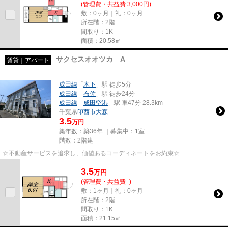
(管理費・共益費 3,000円)
敷：0ヶ月｜礼：0ヶ月
所在階：2階
間取り：1K
面積：20.58㎡
サクセスオオツカ A
賃貸｜アパート
成田線
「
木下
」駅 徒歩5分
成田線
「
布佐
」駅 徒歩24分
成田線
「
成田空港
」駅 車47分 28.3km
千葉県
印西市
大森
3.5
万円
築年数：築36年 ｜募集中：
1室
階数：2階建
☆不動産サービスを追求し、価値あるコーディネートをお約束☆
3.5
万
円
(管理費・共益費 -)
敷：1ヶ月｜礼：0ヶ月
所在階：2階
間取り：1K
面積：21.15㎡