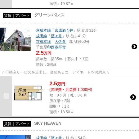
面積：19.87㎡
グリーンパレス
賃貸｜アパート
京成本線
「
京成酒々井
」駅 徒歩31分
成田線
「
酒々井
」駅 徒歩41分
京成本線
「
大佐倉
」駅 徒歩50分
千葉県
印西市
平賀
2.5
万円
築年数：築35年 ｜募集中：
1室
階数：2階建
☆不動産サービスを追求し、価値あるコーディネートをお約束☆
2.5
万
円
(管理費・共益費 1,000円)
敷：0ヶ月｜礼：0ヶ月
所在階：2階
間取り：1R
面積：18.50㎡
SKY HEAVEN
賃貸｜アパート
成田線
「
酒々井
」駅 徒歩54分