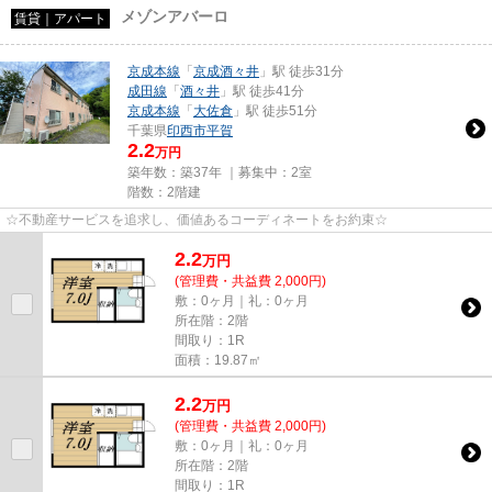
メゾンアバーロ
賃貸｜アパート
京成本線
「
京成酒々井
」駅 徒歩31分
成田線
「
酒々井
」駅 徒歩41分
京成本線
「
大佐倉
」駅 徒歩51分
千葉県
印西市
平賀
2.2
万円
築年数：築37年 ｜募集中：
2室
階数：2階建
☆不動産サービスを追求し、価値あるコーディネートをお約束☆
2.2
万
円
(管理費・共益費 2,000円)
敷：0ヶ月｜礼：0ヶ月
所在階：2階
間取り：1R
面積：19.87㎡
2.2
万
円
(管理費・共益費 2,000円)
敷：0ヶ月｜礼：0ヶ月
所在階：2階
間取り：1R