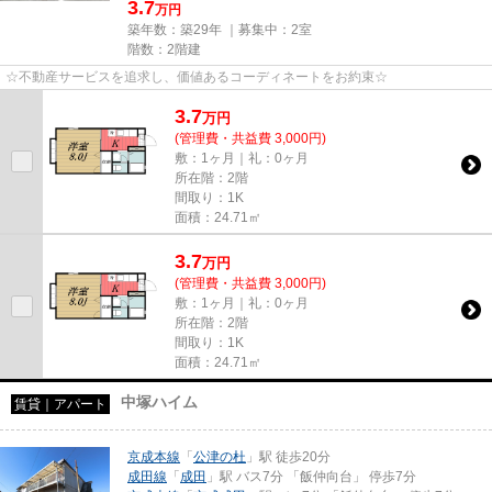
3.7
万円
築年数：築29年 ｜募集中：
2室
階数：2階建
☆不動産サービスを追求し、価値あるコーディネートをお約束☆
3.7
万
円
(管理費・共益費 3,000円)
敷：1ヶ月｜礼：0ヶ月
所在階：2階
間取り：1K
面積：24.71㎡
3.7
万
円
(管理費・共益費 3,000円)
敷：1ヶ月｜礼：0ヶ月
所在階：2階
間取り：1K
面積：24.71㎡
中塚ハイム
賃貸｜アパート
京成本線
「
公津の杜
」駅 徒歩20分
成田線
「
成田
」駅 バス7分 「飯仲向台」 停歩7分