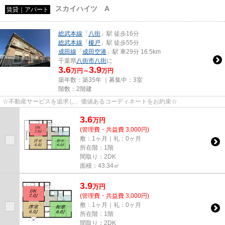
スカイハイツ A
賃貸｜アパート
総武本線
「
八街
」駅 徒歩16分
総武本線
「
榎戸
」駅 徒歩55分
成田線
「
成田空港
」駅 車29分 16.5km
千葉県
八街市
八街
に
3.6
3.9
万円～
万円
築年数：築35年 ｜募集中：
3室
階数：2階建
☆不動産サービスを追求し、価値あるコーディネートをお約束☆
3.6
万
円
(管理費・共益費 3,000円)
敷：1ヶ月｜礼：0ヶ月
所在階：1階
間取り：2DK
面積：43.34㎡
3.9
万
円
(管理費・共益費 3,000円)
敷：1ヶ月｜礼：0ヶ月
所在階：1階
間取り：2DK