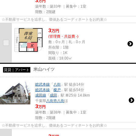
3
万円
築年数：築33年 ｜募集中：
1室
階数：2階建
☆不動産サービスを追求し、価値あるコーディネートをお約束☆
3
万
円
(管理費・共益費 -)
敷：0ヶ月｜礼：0ヶ月
所在階：1階
間取り：1K
面積：18.00㎡
米山ハイツ
賃貸｜アパート
総武本線
「
八街
」駅 徒歩14分
総武本線
「
榎戸
」駅 徒歩54分
成田線
「
成田
」駅 車25分 14.8km
千葉県
八街市
八街
ほ
3
万円
築年数：築38年 ｜募集中：
1室
階数：2階建
☆不動産サービスを追求し、価値あるコーディネートをお約束☆