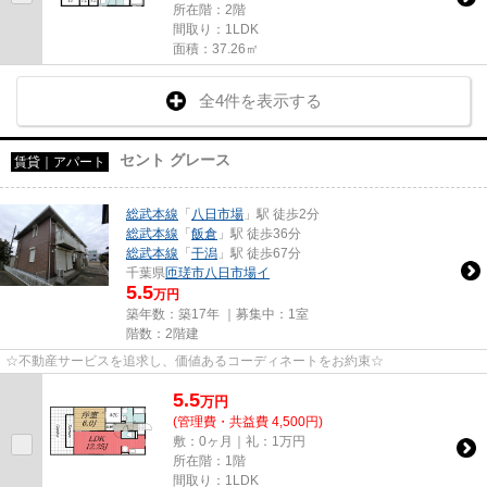
所在階：2階
間取り：1LDK
面積：37.26㎡
全4件を表示する
セント グレース
賃貸｜アパート
総武本線
「
八日市場
」駅 徒歩2分
総武本線
「
飯倉
」駅 徒歩36分
総武本線
「
干潟
」駅 徒歩67分
千葉県
匝瑳市
八日市場イ
5.5
万円
築年数：築17年 ｜募集中：
1室
階数：2階建
☆不動産サービスを追求し、価値あるコーディネートをお約束☆
5.5
万
円
(管理費・共益費 4,500円)
敷：0ヶ月｜礼：1万円
所在階：1階
間取り：1LDK