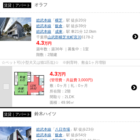
オラフ
賃貸｜アパート
総武本線
「
横芝
」駅 徒歩20分
総武本線
「
飯倉
」駅 徒歩39分
総武本線
「
成東
」駅 車21分 12.0km
千葉県
山武郡横芝光町
宮川
6178-2
4.3
万円
築年数：築36年 ｜募集中：
1室
階数：2階建
☆ペット可(小型犬又は猫1匹迄)☆ ※飼育時、敷金1ヶ月増額
4.3
万
円
(管理費・共益費 3,000円)
敷：0ヶ月｜礼：0ヶ月
所在階：2階
間取り：2LDK
面積：49.96㎡
鈴木ハイツ
賃貸｜アパート
総武本線
「
八日市場
」駅 徒歩23分
総武本線
「
飯倉
」駅 徒歩54分