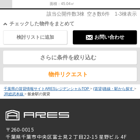
面積：45.04㎡
該当公開件数
3
棟 空き数
6
件
1-3
棟表示
チェックした物件をまとめて
検討リストに追加
お問い合わせ
さらに条件を絞り込む
物件リクエスト
千葉県の賃貸情報サイトARESレジデンシャルTOP
>
(賃貸)路線・駅から探す
>
JR総武本線
>
飯倉駅の賃貸
〒260-0015
千葉県千葉市中央区富士見２丁目22-15 星野ビル 4F