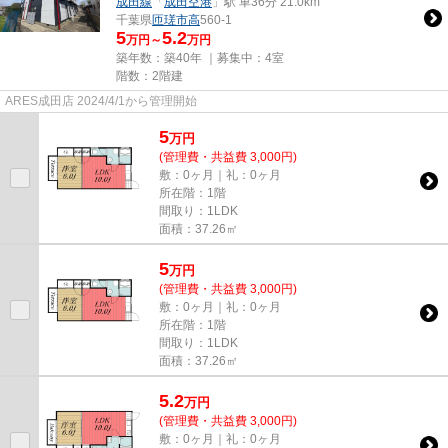
成田線
「
成田空港
」駅 車36分 21.0km
千葉県
匝瑳市
高
560-1
5
5.2
万円～
万円
築年数：築40年 ｜募集中：
4室
階数：2階建
ARES成田店 2024/4/1から管理開始
5
万
円
(管理費・共益費 3,000円)
敷：0ヶ月｜礼：0ヶ月
所在階：1階
間取り：1LDK
面積：37.26㎡
5
万
円
(管理費・共益費 3,000円)
敷：0ヶ月｜礼：0ヶ月
所在階：1階
間取り：1LDK
面積：37.26㎡
5.2
万
円
(管理費・共益費 3,000円)
敷：0ヶ月｜礼：0ヶ月