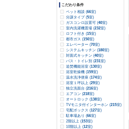
こだわり条件
ペット相談 (
66
室)
分譲タイプ (
5
室)
ガスコンロ設置可 (
40
室)
室内洗濯機置場 (
232
室)
ロフト付き (
15
室)
都市ガス (
150
室)
エレベーター (
70
室)
システムキッチン (
180
室)
対面式キッチン (
40
室)
バス・トイレ別 (
231
室)
追焚機能浴室 (
130
室)
浴室乾燥機 (
159
室)
温水洗浄便座 (
174
室)
浴室１坪以上 (
29
室)
独立洗面台 (
216
室)
エアコン (
218
室)
オートロック (
138
室)
TVモニタ付インターホン (
215
室)
宅配ボックス (
127
室)
駐車場あり (
66
室)
2階以上 (
153
室)
10階以上 (
12
室)