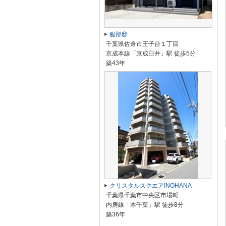
服部邸
千葉県佐倉市王子台１丁目
京成本線「京成臼井」駅 徒歩5分
築43年
クリスタルスクエアINOHANA
千葉県千葉市中央区市場町
内房線「本千葉」駅 徒歩8分
築36年