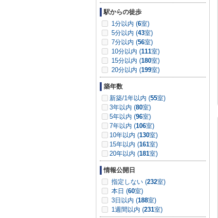
駅からの徒歩
1分以内 (
6
室)
5分以内 (
43
室)
7分以内 (
56
室)
10分以内 (
111
室)
15分以内 (
180
室)
20分以内 (
199
室)
築年数
新築/1年以内 (
55
室)
3年以内 (
80
室)
5年以内 (
96
室)
7年以内 (
106
室)
10年以内 (
130
室)
15年以内 (
161
室)
20年以内 (
181
室)
情報公開日
指定しない (
232
室)
本日 (
60
室)
3日以内 (
188
室)
1週間以内 (
231
室)