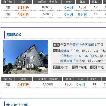
所在階
賃料
管理費・共益費
敷金
礼金
間取り
5.1
万円
0ヶ月
2階
8,000円
1ヶ月
1K
4.6
万円
0ヶ月
0ヶ月
3階
15,000円
1K
都町BOX
千葉県
千葉市中央区
都町
６丁目
住所
交通
総武線
「
千葉
」駅 バス17分 「
千葉都市モノレール
「
桜木
」駅 
総武本線
「
東千葉
」駅 バス9分
築8年
2階建
木造
築年
階数
構造
所在階
賃料
管理費・共益費
敷金
礼金
間取り
4.6
万円
0ヶ月
2階
4,000円
1ヶ月
1R
1
サンセリテ都