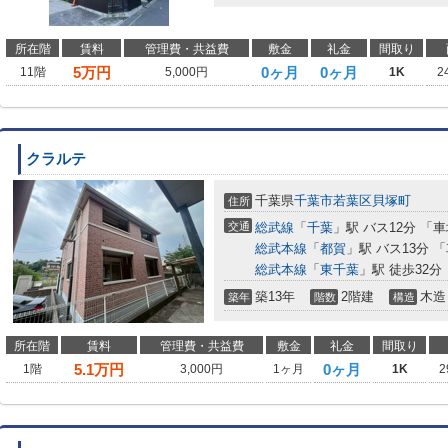
所在階
賃料
管理費・共益費
敷金
礼金
間取り
5
万円
0ヶ月
0ヶ月
11階
5,000円
1K
2
クラルテ
千葉県
千葉市若葉区
貝塚町
住所
交通
総武線
「
千葉
」駅 バス12分 「
総武本線
「
都賀
」駅 バス13分 
総武本線
「
東千葉
」駅 徒歩32分
築13年
2階建
木造
築年
階数
構造
所在階
賃料
管理費・共益費
敷金
礼金
間取り
5.1
万円
0ヶ月
1階
3,000円
1ヶ月
1K
2