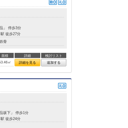
高品」 停歩3分
駅 徒歩27分
鉄骨
面積
詳細
検討リスト
53.46㎡
詳細を見る
追加する
高品坂下」 停歩1分
駅 徒歩24分