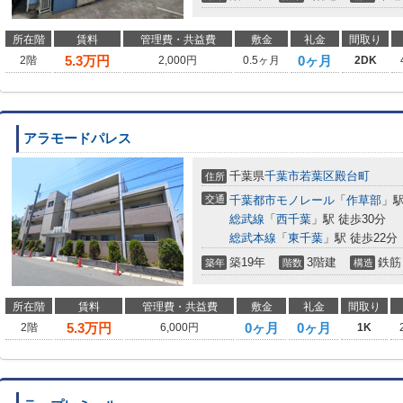
所在階
賃料
管理費・共益費
敷金
礼金
間取り
5.3
万円
0ヶ月
2階
2,000円
0.5ヶ月
2DK
アラモードパレス
千葉県
千葉市若葉区
殿台町
住所
交通
千葉都市モノレール
「
作草部
」駅
総武線
「
西千葉
」駅 徒歩30分
総武本線
「
東千葉
」駅 徒歩22分
築19年
3階建
鉄筋
築年
階数
構造
所在階
賃料
管理費・共益費
敷金
礼金
間取り
5.3
万円
0ヶ月
0ヶ月
2階
6,000円
1K