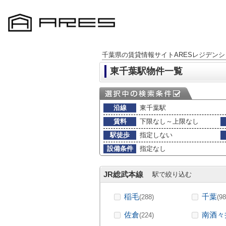
千葉県の賃貸情報サイトARESレジデンシ
東千葉駅物件一覧
沿線
東千葉駅
賃料
下限なし～上限なし
駅徒歩
指定しない
設備条件
指定なし
JR総武本線
駅で絞り込む
稲毛
千葉
(288)
(98
佐倉
南酒々
(224)