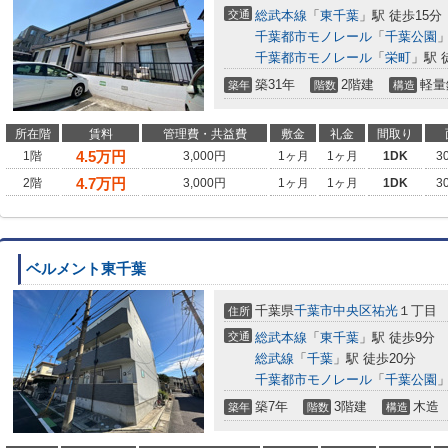
交通
総武本線
「
東千葉
」駅 徒歩15分
千葉都市モノレール
「
千葉公園
」
千葉都市モノレール
「
栄町
」駅 
築31年
2階建
軽量
築年
階数
構造
所在階
賃料
管理費・共益費
敷金
礼金
間取り
4.5
万円
1階
3,000円
1ヶ月
1ヶ月
1DK
3
4.7
万円
2階
3,000円
1ヶ月
1ヶ月
1DK
3
ベルメント東千葉
千葉県
千葉市中央区
祐光
１丁目
住所
交通
総武本線
「
東千葉
」駅 徒歩9分
総武線
「
千葉
」駅 徒歩20分
千葉都市モノレール
「
千葉公園
」
築7年
3階建
木造
築年
階数
構造