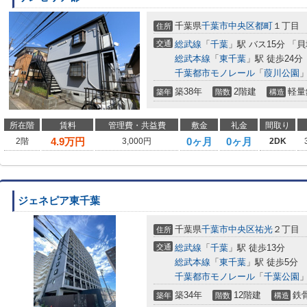
千葉県
千葉市中央区
都町
１丁目
住所
交通
総武線
「
千葉
」駅 バス15分 「
総武本線
「
東千葉
」駅 徒歩24分
千葉都市モノレール
「
葭川公園
」
築38年
2階建
軽量
築年
階数
構造
所在階
賃料
管理費・共益費
敷金
礼金
間取り
4.9
万円
0ヶ月
0ヶ月
2階
3,000円
2DK
ジェネピア東千葉
千葉県
千葉市中央区
祐光
２丁目
住所
交通
総武線
「
千葉
」駅 徒歩13分
総武本線
「
東千葉
」駅 徒歩5分
千葉都市モノレール
「
千葉公園
」
築34年
12階建
鉄
築年
階数
構造