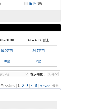
飯岡
)
(19)
3K～3LDK
4K～4LDK以上
10.9万円
24.7万円
10室
2室
表示件数：
表示
<<前へ
1
2
3
4
5
次へ>>
最初