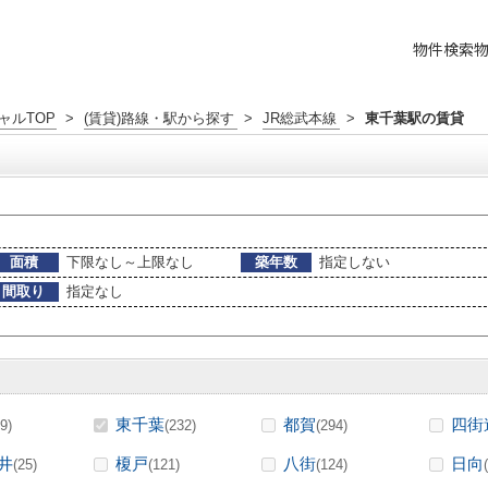
物件検索
ャルTOP
>
(賃貸)路線・駅から探す
>
JR総武本線
>
東千葉駅の賃貸
面積
下限なし～上限なし
築年数
指定しない
間取り
指定なし
東千葉
都賀
四街
9)
(232)
(294)
井
榎戸
八街
日向
(25)
(121)
(124)