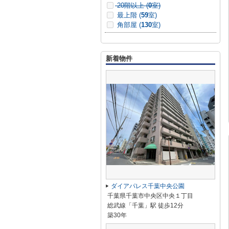
20階以上 (
0
室)
最上階 (
59
室)
角部屋 (
130
室)
新着物件
ダイアパレス千葉中央公園
千葉県千葉市中央区中央１丁目
総武線「千葉」駅 徒歩12分
築30年