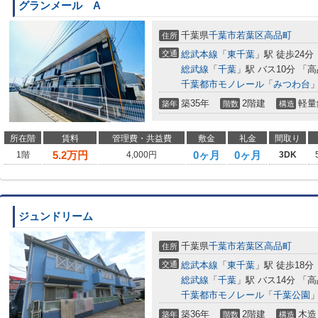
グランメール A
千葉県
千葉市若葉区
高品町
住所
交通
総武本線
「
東千葉
」駅 徒歩24分
総武線
「
千葉
」駅 バス10分 「
千葉都市モノレール
「
みつわ台
」
築35年
2階建
軽量
築年
階数
構造
所在階
賃料
管理費・共益費
敷金
礼金
間取り
5.2
万円
0ヶ月
0ヶ月
1階
4,000円
3DK
ジュンドリーム
千葉県
千葉市若葉区
高品町
住所
交通
総武本線
「
東千葉
」駅 徒歩18分
総武線
「
千葉
」駅 バス14分 「
千葉都市モノレール
「
千葉公園
」
築36年
2階建
木造
築年
階数
構造