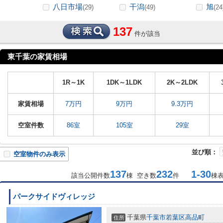
八日市場
干潟
旭
(29)
(49)
(24
137
件が該当
東千葉の家賃相場
1R～1K
1DK～1LDK
2K～2LDK
家賃相場
7万円
9万円
9.3万円
空室件数
86室
105室
29室
並び順：
空室物件のみ表示
137
232
1-30
該当公開件数
棟 空き数
件
棟
パークサイドヴィレッジ
千葉県
千葉市若葉区
高品町
住所