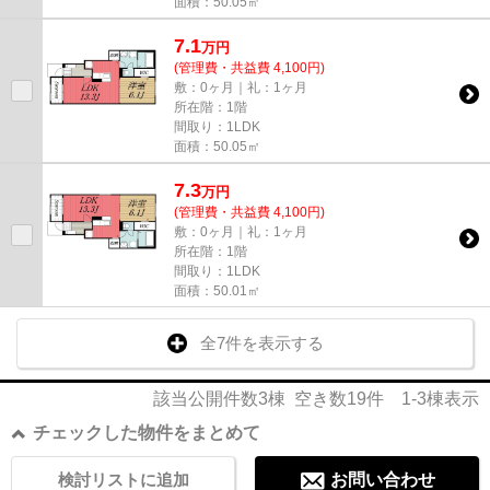
面積：50.05㎡
7.1
万
円
(管理費・共益費 4,100円)
敷：0ヶ月｜礼：1ヶ月
所在階：1階
間取り：1LDK
面積：50.05㎡
7.3
万
円
(管理費・共益費 4,100円)
敷：0ヶ月｜礼：1ヶ月
所在階：1階
間取り：1LDK
面積：50.01㎡
全7件を表示する
該当公開件数
3
棟 空き数
19
件
1-3
棟表示
チェックした物件をまとめて
検討リストに追加
お問い合わせ