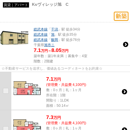
Ksヴィレッジ旭 C
賃貸｜アパート
総武本線
「
干潟
」駅 徒歩34分
総武本線
「
旭
」駅 徒歩35分
総武本線
「
飯岡
」駅 徒歩76分
千葉県
旭市
ニ
7.1
8.05
万円～
万円
築年数：築1年未満 ｜募集中：
4室
階数：2階建
☆不動産サービスを追求し、価値あるコーディネートをお約束☆
7.1
万
円
(管理費・共益費 4,100円)
敷：0ヶ月｜礼：1ヶ月
所在階：1階
間取り：1LDK
面積：50.14㎡
7.3
万
円
(管理費・共益費 4,100円)
敷：0ヶ月｜礼：1ヶ月