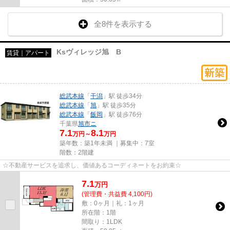
全8件を表示する
Ksヴィレッジ旭 B
賃貸｜アパート
総武本線
「
干潟
」駅 徒歩34分
総武本線
「
旭
」駅 徒歩35分
総武本線
「
飯岡
」駅 徒歩76分
千葉県
旭市
ニ
7.1
8.1
万円～
万円
築年数：築1年未満 ｜募集中：
7室
階数：2階建
☆不動産サービスを追求し、価値あるコーディネートをお約束☆
7.1
万
円
(管理費・共益費 4,100円)
敷：0ヶ月｜礼：1ヶ月
所在階：1階
間取り：1LDK