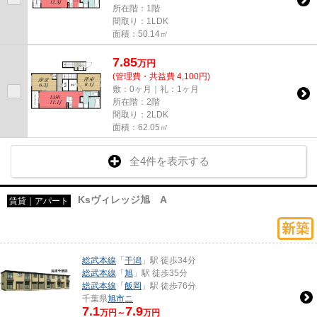
所在階：1階
間取り：1LDK
面積：50.14㎡
7.85
万
円
(管理費・共益費 4,100円)
敷：0ヶ月｜礼：1ヶ月
所在階：2階
間取り：2LDK
面積：62.05㎡
全4件を表示する
Ksヴィレッジ旭 A
賃貸｜アパート
総武本線
「
干潟
」駅 徒歩34分
総武本線
「
旭
」駅 徒歩35分
総武本線
「
飯岡
」駅 徒歩76分
千葉県
旭市
ニ
7.1
7.9
万円～
万円