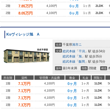
7.85
万円
0ヶ月
2階
4,100円
1ヶ月
2LDK
8.05
万円
0ヶ月
2階
4,100円
1ヶ月
2LDK
Ksヴィレッジ旭 A
千葉県
旭市
ニ
住所
交通
総武本線
「
干潟
」駅 徒歩34分
総武本線
「
旭
」駅 徒歩35分
総武本線
「
飯岡
」駅 徒歩76分
築1年未満
2階建
築年
階数
構造
所在階
賃料
管理費・共益費
敷金
礼金
間取り
7.1
万円
0ヶ月
1階
4,100円
1ヶ月
1LDK
5
7.1
万円
0ヶ月
1階
4,100円
1ヶ月
1LDK
5
7.1
万円
0ヶ月
1階
4,100円
1ヶ月
1LDK
5
7.3
万円
0ヶ月
1階
4,100円
1ヶ月
1LDK
5