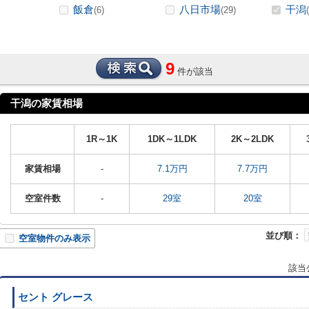
飯倉
八日市場
干潟
(6)
(29)
9
件が該当
干潟の家賃相場
1R～1K
1DK～1LDK
2K～2LDK
家賃相場
-
7.1万円
7.7万円
空室件数
-
29室
20室
並び順：
空室物件のみ表示
該当
セント グレース