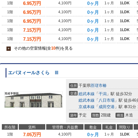
6.95
万円
0ヶ月
1階
4,100円
1ヶ月
1LDK
6.95
万円
0ヶ月
1階
4,100円
1ヶ月
1LDK
6.95
万円
0ヶ月
1階
4,100円
1ヶ月
1LDK
7.15
万円
0ヶ月
1階
4,100円
1ヶ月
1LDK
7.15
万円
0ヶ月
1階
4,100円
1ヶ月
1LDK
その他の空室情報(全
10
件)を見る
+
エパヌィールさくら Ⅲ
千葉県
匝瑳市
椿
住所
交通
総武本線
「
干潟
」駅 徒歩32分
総武本線
「
八日市場
」駅 徒歩46
京成本線
「
成田空港
」駅 車31分 1
予定
2階建
木造
築年
階数
構造
所在階
賃料
管理費・共益費
敷金
礼金
間取り
7.05
万円
0ヶ月
1階
4,100円
1ヶ月
1LDK