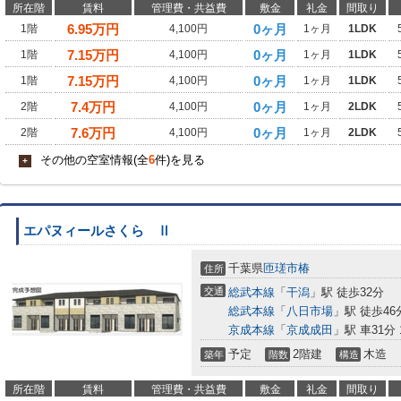
所在階
賃料
管理費・共益費
敷金
礼金
間取り
6.95
万円
0ヶ月
1階
4,100円
1ヶ月
1LDK
7.15
万円
0ヶ月
1階
4,100円
1ヶ月
1LDK
7.15
万円
0ヶ月
1階
4,100円
1ヶ月
1LDK
7.4
万円
0ヶ月
2階
4,100円
1ヶ月
2LDK
7.6
万円
0ヶ月
2階
4,100円
1ヶ月
2LDK
その他の空室情報(全
6
件)を見る
+
エパヌィールさくら Ⅱ
千葉県
匝瑳市
椿
住所
交通
総武本線
「
干潟
」駅 徒歩32分
総武本線
「
八日市場
」駅 徒歩46
京成本線
「
京成成田
」駅 車31分 1
予定
2階建
木造
築年
階数
構造
所在階
賃料
管理費・共益費
敷金
礼金
間取り