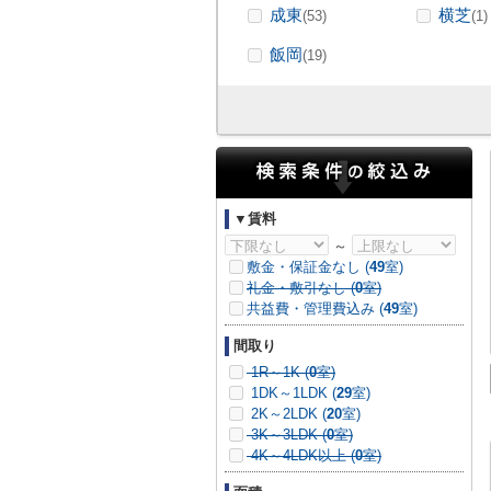
成東
横芝
(53)
(1)
飯岡
(19)
▼賃料
～
敷金・保証金なし (
49
室)
礼金・敷引なし (
0
室)
共益費・管理費込み (
49
室)
間取り
1R～1K (
0
室)
1DK～1LDK (
29
室)
2K～2LDK (
20
室)
3K～3LDK (
0
室)
4K～4LDK以上 (
0
室)