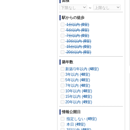
面積
～
駅からの徒歩
1分以内 (
0
室)
5分以内 (
0
室)
7分以内 (
0
室)
10分以内 (
0
室)
15分以内 (
0
室)
20分以内 (
0
室)
築年数
新築/1年以内 (
48
室)
3年以内 (
48
室)
5年以内 (
48
室)
7年以内 (
48
室)
10年以内 (
48
室)
15年以内 (
48
室)
20年以内 (
49
室)
情報公開日
指定しない (
49
室)
本日 (
49
室)
3日以内 (
49
室)