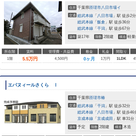
千葉県
匝瑳市
八日市場イ
住所
交通
総武本線
「
八日市場
」駅 徒歩2分
総武本線
「
飯倉
」駅 徒歩36分
総武本線
「
干潟
」駅 徒歩67分
築17年
2階建
軽量
築年
階数
構造
所在階
賃料
管理費・共益費
敷金
礼金
間取り
5.5
万円
0ヶ月
1階
4,500円
1万円
1LDK
4
エパヌィールさくら Ⅰ
千葉県
匝瑳市
椿
住所
交通
総武本線
「
干潟
」駅 徒歩32分
総武本線
「
八日市場
」駅 徒歩46
京成本線
「
京成成田
」駅 車31分 1
予定
2階建
木造
築年
階数
構造