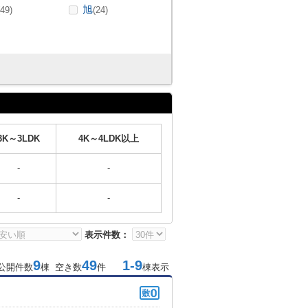
旭
(49)
(24)
3K～3LDK
4K～4LDK以上
-
-
-
-
表示件数：
9
49
1-9
公開件数
棟 空き数
件
棟表示