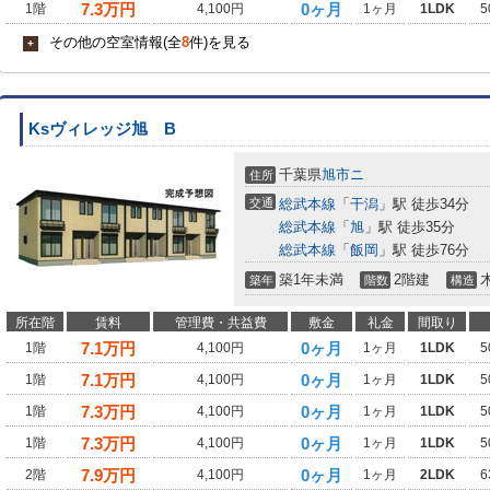
7.3
万円
0ヶ月
1階
4,100円
1ヶ月
1LDK
5
その他の空室情報(全
8
件)を見る
+
Ksヴィレッジ旭 B
千葉県
旭市
ニ
住所
交通
総武本線
「
干潟
」駅 徒歩34分
総武本線
「
旭
」駅 徒歩35分
総武本線
「
飯岡
」駅 徒歩76分
築1年未満
2階建
築年
階数
構造
所在階
賃料
管理費・共益費
敷金
礼金
間取り
7.1
万円
0ヶ月
1階
4,100円
1ヶ月
1LDK
5
7.1
万円
0ヶ月
1階
4,100円
1ヶ月
1LDK
5
7.3
万円
0ヶ月
1階
4,100円
1ヶ月
1LDK
5
7.3
万円
0ヶ月
1階
4,100円
1ヶ月
1LDK
5
7.9
万円
0ヶ月
2階
4,100円
1ヶ月
2LDK
6