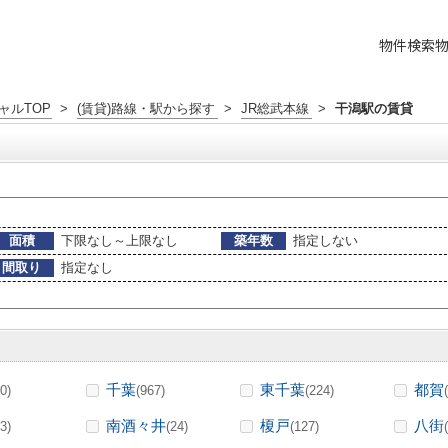
物件検索
ャルTOP
>
(賃貸)路線・駅から探す
>
JR総武本線
>
干潟駅の賃貸
面積
下限なし～上限なし
築年数
指定しない
間取り
指定なし
千葉
東千葉
都賀
0)
(967)
(224)
南酒々井
榎戸
八街
3)
(24)
(127)