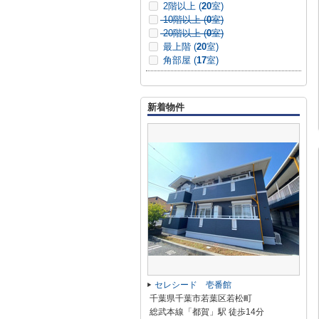
2階以上 (
20
室)
10階以上 (
0
室)
20階以上 (
0
室)
最上階 (
20
室)
角部屋 (
17
室)
新着物件
セレシード 壱番館
千葉県千葉市若葉区若松町
総武本線「都賀」駅 徒歩14分