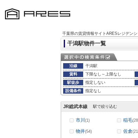
千葉県の賃貸情報サイトARESレジデンシ
干潟駅物件一覧
沿線
干潟駅
賃料
下限なし～上限なし
駅徒歩
指定しない
設備条件
指定なし
JR総武本線
駅で絞り込む
市川
稲毛
(1)
(28
物井
佐倉
(54)
(21