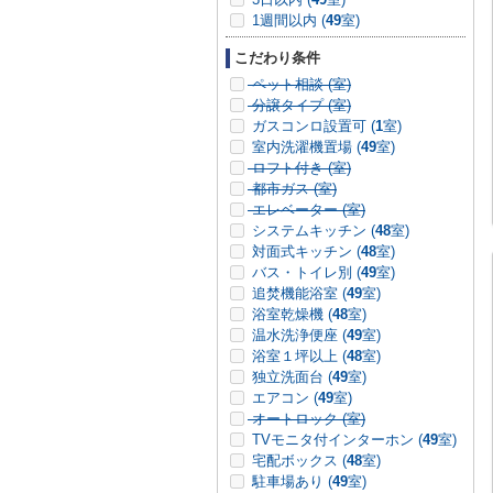
1週間以内 (
49
室)
こだわり条件
ペット相談 (
室)
分譲タイプ (
室)
ガスコンロ設置可 (
1
室)
室内洗濯機置場 (
49
室)
ロフト付き (
室)
都市ガス (
室)
エレベーター (
室)
システムキッチン (
48
室)
対面式キッチン (
48
室)
バス・トイレ別 (
49
室)
追焚機能浴室 (
49
室)
浴室乾燥機 (
48
室)
温水洗浄便座 (
49
室)
浴室１坪以上 (
48
室)
独立洗面台 (
49
室)
エアコン (
49
室)
オートロック (
室)
TVモニタ付インターホン (
49
室)
宅配ボックス (
48
室)
駐車場あり (
49
室)