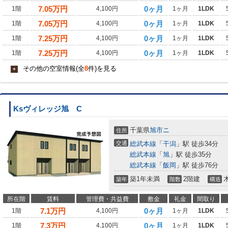
7.05
万円
0ヶ月
1階
4,100円
1ヶ月
1LDK
7.05
万円
0ヶ月
1階
4,100円
1ヶ月
1LDK
7.25
万円
0ヶ月
1階
4,100円
1ヶ月
1LDK
7.25
万円
0ヶ月
1階
4,100円
1ヶ月
1LDK
その他の空室情報(全
8
件)を見る
+
Ksヴィレッジ旭 C
千葉県
旭市
ニ
住所
交通
総武本線
「
干潟
」駅 徒歩34分
総武本線
「
旭
」駅 徒歩35分
総武本線
「
飯岡
」駅 徒歩76分
築1年未満
2階建
築年
階数
構造
所在階
賃料
管理費・共益費
敷金
礼金
間取り
7.1
万円
0ヶ月
1階
4,100円
1ヶ月
1LDK
7.3
万円
0ヶ月
1階
4,100円
1ヶ月
1LDK